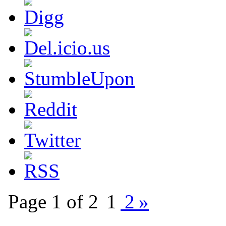
Page 1 of 2
1
2
»