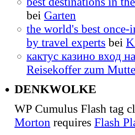
best destinations in th
bei
Garten
the world's best once-i
by travel experts
bei
K
кактус казино вход н
Reisekoffer zum Mutte
DENKWOLKE
WP Cumulus Flash tag c
Morton
requires
Flash Pl