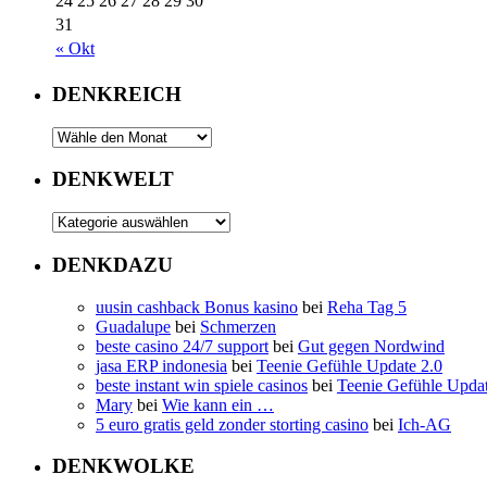
24
25
26
27
28
29
30
31
« Okt
DENKREICH
DENKWELT
DENKDAZU
uusin cashback Bonus kasino
bei
Reha Tag 5
Guadalupe
bei
Schmerzen
beste casino 24/7 support
bei
Gut gegen Nordwind
jasa ERP indonesia
bei
Teenie Gefühle Update 2.0
beste instant win spiele casinos
bei
Teenie Gefühle Updat
Mary
bei
Wie kann ein …
5 euro gratis geld zonder storting casino
bei
Ich-AG
DENKWOLKE