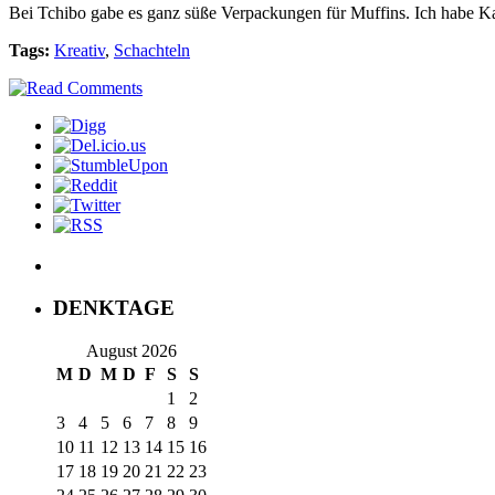
Bei Tchibo gabe es ganz süße Verpackungen für Muffins. Ich habe K
Tags:
Kreativ
,
Schachteln
DENKTAGE
August 2026
M
D
M
D
F
S
S
1
2
3
4
5
6
7
8
9
10
11
12
13
14
15
16
17
18
19
20
21
22
23