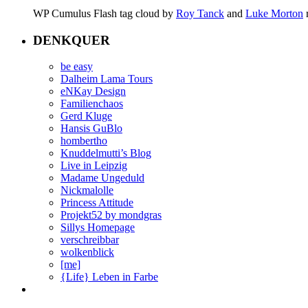
WP Cumulus Flash tag cloud by
Roy Tanck
and
Luke Morton
DENKQUER
be easy
Dalheim Lama Tours
eNKay Design
Familienchaos
Gerd Kluge
Hansis GuBlo
hombertho
Knuddelmutti’s Blog
Live in Leipzig
Madame Ungeduld
Nickmalolle
Princess Attitude
Projekt52 by mondgras
Sillys Homepage
verschreibbar
wolkenblick
[me]
{Life} Leben in Farbe