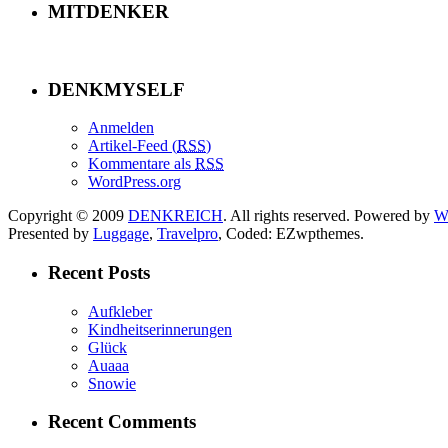
MITDENKER
DENKMYSELF
Anmelden
Artikel-Feed (
RSS
)
Kommentare als
RSS
WordPress.org
Copyright © 2009
DENKREICH
. All rights reserved. Powered by
W
Presented by
Luggage
,
Travelpro
, Coded: EZwpthemes.
Recent Posts
Aufkleber
Kindheitserinnerungen
Glück
Auaaa
Snowie
Recent Comments