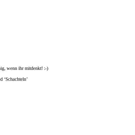
g, wenn ihr mitdenkt! :-)
d ‘
Schachteln
’