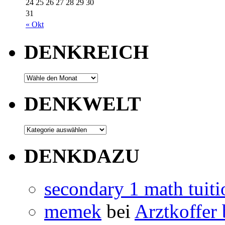
24
25
26
27
28
29
30
31
« Okt
DENKREICH
DENKWELT
DENKDAZU
secondary 1 math tuiti
memek
bei
Arztkoffer 