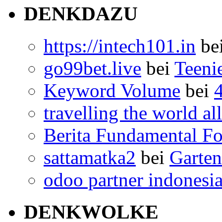
DENKDAZU
https://intech101.in
be
go99bet.live
bei
Teeni
Keyword Volume
bei
travelling the world al
Berita Fundamental F
sattamatka2
bei
Garten
odoo partner indonesi
DENKWOLKE