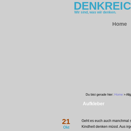
DENKREI
Wir sind, was wir denken.
Home
Du bist gerade hier:
Home
> All
Aufkleber
21
Geht es euch auch manchmal so
Kindheit denken müsst. Aus ir
Okt