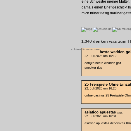
eine Schwester meiner Mutter.
damals einen Brief geschickt ha
mich früher riesig darüber gefr
1,340 denken was zum T
« Ältere Kommentare
beste wedden gol
22. Juli 2026 um 16:12
eerlijke beste wedden golf
snooker tips
25 Freispiele Ohne Einza
22. Juli 2026 um 16:28
online casinos 25 Freispiele Oh
asiatico apuestas
sagt:
22. Juli 2026 um 16:31
asiatico apuestas deportivas lib