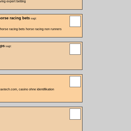
ing expert betting
horse racing bets​
sagt:
 horse racing bets​ horse racing non runners​
pps
sagt:
raxtech.com, casino ohne identifikation