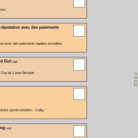
kers
 réputation avec des paiements
ion avec des paiements rapides actualités
nd Gut
sagt:
 Gut ab 1 euro flexepin
Co
re
Pr
EZ
 advies sporte-wedden – Colby -
ing
sagt: