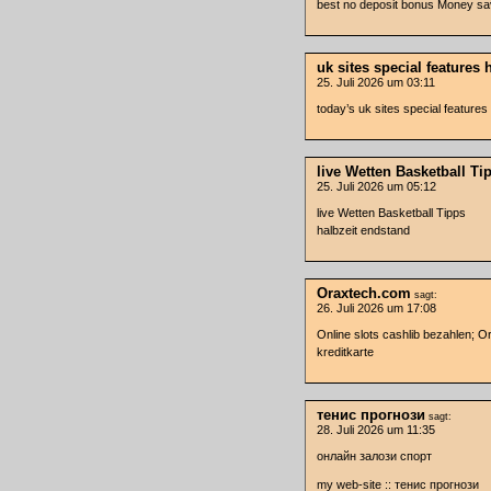
best no deposit bonus Money sav
uk sites special features 
25. Juli 2026 um 03:11
today’s uk sites special features
live Wetten Basketball Ti
25. Juli 2026 um 05:12
live Wetten Basketball Tipps
halbzeit endstand
Oraxtech.com
sagt:
26. Juli 2026 um 17:08
Online slots cashlib bezahlen; O
kreditkarte
тенис прогнози
sagt:
28. Juli 2026 um 11:35
онлайн залози спорт
my web-site :: тенис прогнози