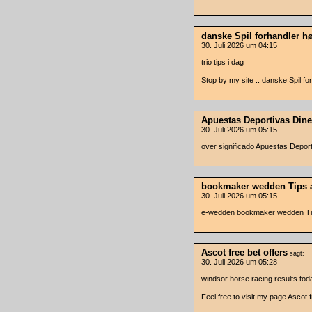
danske Spil forhandler h
30. Juli 2026 um 04:15
trio tips i dag
Stop by my site :: danske Spil f
Apuestas Deportivas Diner
30. Juli 2026 um 05:15
over significado Apuestas Deport
bookmaker wedden Tips 
30. Juli 2026 um 05:15
e-wedden bookmaker wedden Ti
Ascot free bet offers​
sagt:
30. Juli 2026 um 05:28
windsor horse racing results today
Feel free to visit my page Ascot f