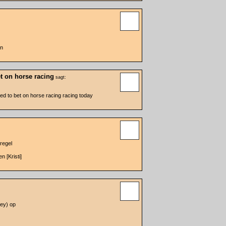
en
t on horse racing​
sagt:
d to bet on horse racing​ racing today​
regel
en [Kristi]
cey) op