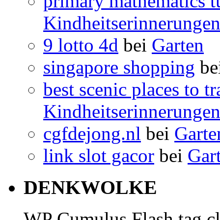
primary mathematics t
Kindheitserinnerunge
9 lotto 4d
bei
Garten
singapore shopping
be
best scenic places to t
Kindheitserinnerunge
cgfdejong.nl
bei
Garte
link slot gacor
bei
Gar
DENKWOLKE
WP Cumulus Flash tag c