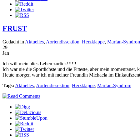
FRUST
Gedacht in
Aktuelles
,
Aortendissektion
,
Herzklappe
,
Marfan-Syndro
29
Jan
Ich will mein altes Leben zurück!!!!!!
Ich war nie die Sportlichste und die Fitteste, aber mein momentaner, 
Heute morgen war ich mit meiner Freundin Michaela im Einkaufszentr
Tags:
Aktuelles
,
Aortendissektion
,
Herzklappe
,
Marfan-Syndrom