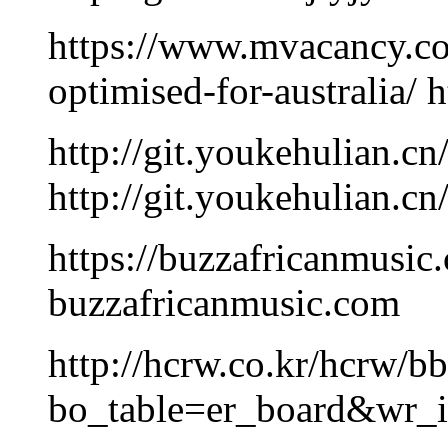
https://www.mvacancy.co
optimised-for-australia/
http://git.youkehulian.c
http://git.youkehulian.cn
https://buzzafricanmusic
buzzafricanmusic.com
http://hcrw.co.kr/hcrw/b
bo_table=er_board&wr_i