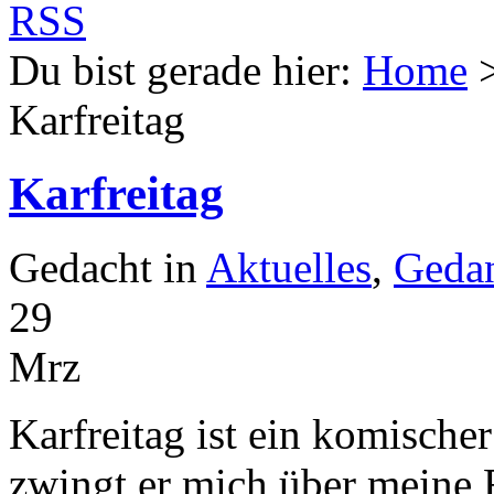
Du bist gerade hier:
Home
Karfreitag
Karfreitag
Gedacht in
Aktuelles
,
Geda
29
Mrz
Karfreitag ist ein komische
zwingt er mich über meine 