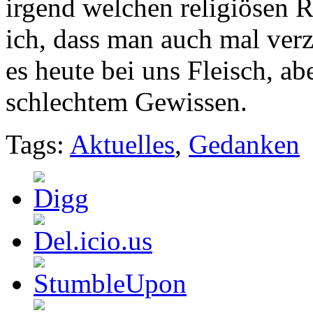
irgend welchen religiösen R
ich, dass man auch mal verz
es heute bei uns Fleisch, 
schlechtem Gewissen.
Tags:
Aktuelles
,
Gedanken