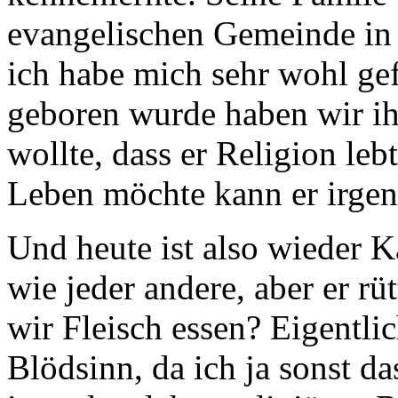
evangelischen Gemeinde in 
ich habe mich sehr wohl ge
geboren wurde haben wir ihn
wollte, dass er Religion leb
Leben möchte kann er irgen
Und heute ist also wieder Ka
wie jeder andere, aber er rü
wir Fleisch essen? Eigentli
Blödsinn, da ich ja sonst d