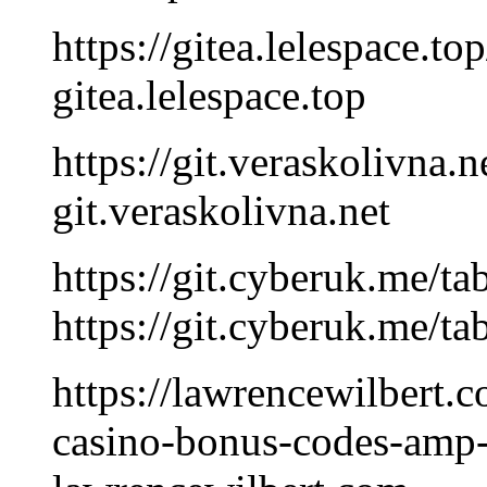
https://gitea.lelespace.to
gitea.lelespace.top
https://git.veraskolivna.
git.veraskolivna.net
https://git.cyberuk.me/t
https://git.cyberuk.me/t
https://lawrencewilbert.
casino-bonus-codes-amp