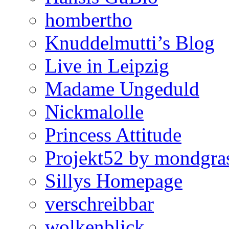
hombertho
Knuddelmutti’s Blog
Live in Leipzig
Madame Ungeduld
Nickmalolle
Princess Attitude
Projekt52 by mondgra
Sillys Homepage
verschreibbar
wolkenblick