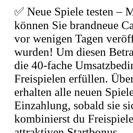
✅ Neue Spiele testen – 
können Sie brandneue Cas
vor wenigen Tagen veröff
wurden! Um diesen Betra
die 40-fache Umsatzbedi
Freispielen erfüllen. Übe
erhalten alle neuen Spiel
Einzahlung, sobald sie si
kombinierst du Freispiel
attraktiven Startbonus.