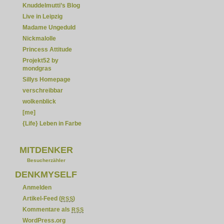
Knuddelmutti’s Blog
Live in Leipzig
Madame Ungeduld
Nickmalolle
Princess Attitude
Projekt52 by
mondgras
Sillys Homepage
verschreibbar
wolkenblick
[me]
{Life} Leben in Farbe
MITDENKER
Besucherzähler
DENKMYSELF
Anmelden
Artikel-Feed (
)
RSS
Kommentare als
RSS
WordPress.org