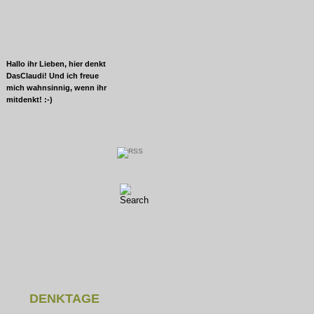
Hallo ihr Lieben, hier denkt
DasClaudi! Und ich freue
mich wahnsinnig, wenn ihr
mitdenkt! :-)
DENKTAGE