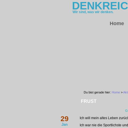
DENKREI
Wir sind, was wir denken.
Home
Du bist gerade hier:
Home
>
Akt
FRUST
G
29
Ich will mein altes Leben zurück!
Jan
Ich war nie die Sportlichste un