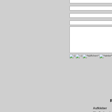
R
Aufkleber