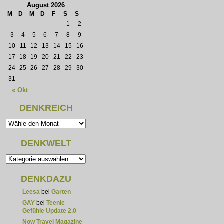
August 2026
M
D
M
D
F
S
S
1
2
3
4
5
6
7
8
9
10
11
12
13
14
15
16
17
18
19
20
21
22
23
24
25
26
27
28
29
30
31
« Okt
DENKREICH
DENKWELT
DENKDAZU
Leesa
bei
Garten
GAY
bei
Teenie
Gefühle Update 2.0
Now Travel Magazine