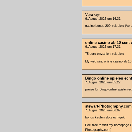
Vera
sagt:
6. August 2026 um 16:31
casino bonus 200 freispiele (Ve
online casino ab 10 cent 
6. August 2026 um 17:31
75 euro einzahlen freispiele
My web site; online casino ab 10
Bingo online spielen ech
7. August 2026 um 05:27
preise für Bingo online spielen e
stewart-Photography.com
7. August 2026 um 06:07
bonus kaufen slots echtgeld
Feel free to visit my homepage 
Photography.com)