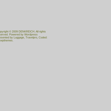
pyright © 2009
DENKREICH
. All rights
served. Powered by
Wordpress
esented by
Luggage
,
Travelpro
, Coded:
wpthemes.