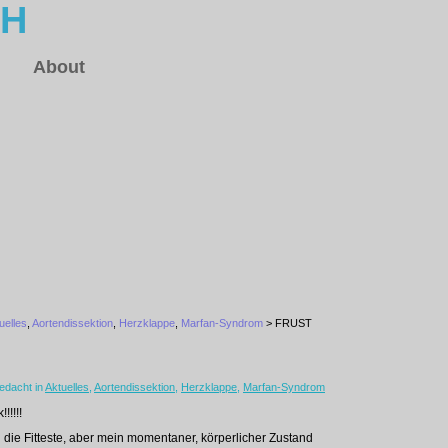
CH
About
uelles
,
Aortendissektion
,
Herzklappe
,
Marfan-Syndrom
> FRUST
edacht in
Aktuelles
,
Aortendissektion
,
Herzklappe
,
Marfan-Syndrom
!!!!!
d die Fitteste, aber mein momentaner, körperlicher Zustand