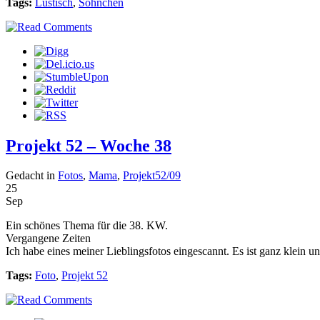
Tags:
Lustisch
,
Söhnchen
Projekt 52 – Woche 38
Gedacht in
Fotos
,
Mama
,
Projekt52/09
25
Sep
Ein schönes Thema für die 38. KW.
Vergangene Zeiten
Ich habe eines meiner Lieblingsfotos eingescannt. Es ist ganz klein
Tags:
Foto
,
Projekt 52