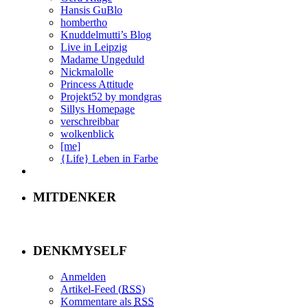
Hansis GuBlo
hombertho
Knuddelmutti’s Blog
Live in Leipzig
Madame Ungeduld
Nickmalolle
Princess Attitude
Projekt52 by mondgras
Sillys Homepage
verschreibbar
wolkenblick
[me]
{Life} Leben in Farbe
MITDENKER
DENKMYSELF
Anmelden
Artikel-Feed (
RSS
)
Kommentare als
RSS