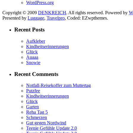
WordPress.org
Copyright © 2009
DENKREICH
. All rights reserved. Powered by
W
Presented by
Luggage
,
Travelpro
, Coded: EZwpthemes.
Recent Posts
Aufkleber
Kindheitserinnerungen
Glück
Auaaa
Snowie
Recent Comments
Notfall-Reisekoffer zum Muttertag
Putzfee
Kindheitserinnerungen
Glück
Garten
Reha Tag 5
Schmerzen
Gut gegen Nordwind
Teenie Gefühle Update 2.0