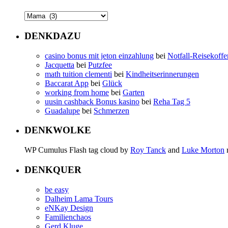
DENKDAZU
casino bonus mit jeton einzahlung
bei
Notfall-Reisekoffe
Jacquetta
bei
Putzfee
math tuition clementi
bei
Kindheitserinnerungen
Baccarat App
bei
Glück
working from home
bei
Garten
uusin cashback Bonus kasino
bei
Reha Tag 5
Guadalupe
bei
Schmerzen
DENKWOLKE
WP Cumulus Flash tag cloud by
Roy Tanck
and
Luke Morton
DENKQUER
be easy
Dalheim Lama Tours
eNKay Design
Familienchaos
Gerd Kluge