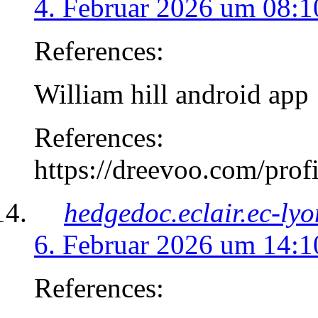
4. Februar 2026 um 08:1
References:
William hill android app
References:
https://dreevoo.com/pro
hedgedoc.eclair.ec-lyo
6. Februar 2026 um 14:1
References: