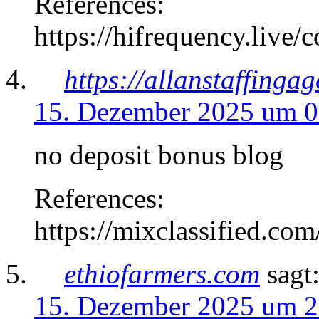
References:
https://hifrequency.live
https://allanstaffinga
15. Dezember 2025 um 0
no deposit bonus blog
References:
https://mixclassified.co
ethiofarmers.com
sagt
15. Dezember 2025 um 2