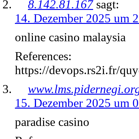
8.142.81.167
sagt:
14. Dezember 2025 um 2
online casino malaysia
References:
https://devops.rs2i.fr/q
www.lms.pidernegi.or
15. Dezember 2025 um 0
paradise casino