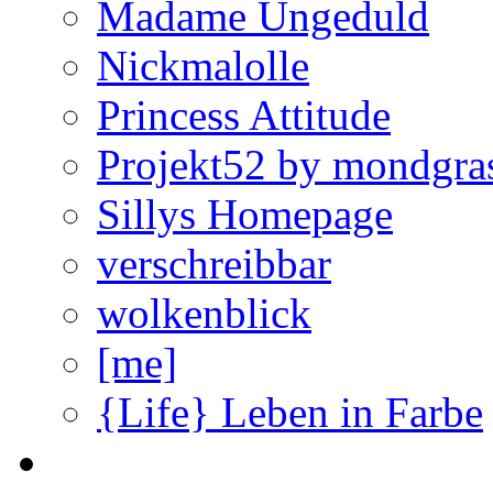
Madame Ungeduld
Nickmalolle
Princess Attitude
Projekt52 by mondgra
Sillys Homepage
verschreibbar
wolkenblick
[me]
{Life} Leben in Farbe