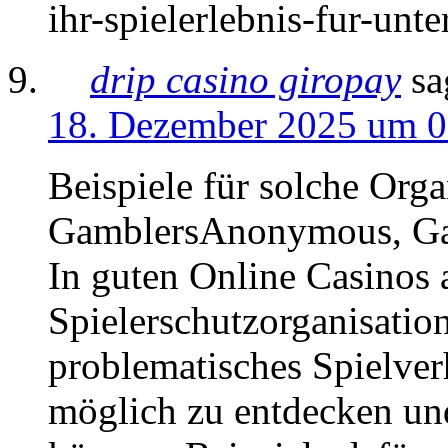
ihr-spielerlebnis-fur-unt
drip casino giropay
sa
18. Dezember 2025 um 0
Beispiele für solche Orga
GamblersAnonymous, Ga
In guten Online Casinos 
Spielerschutzorganisati
problematisches Spielver
möglich zu entdecken und