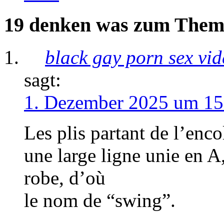
19 denken was zum Them
black gay porn sex vid
sagt:
1. Dezember 2025 um 15
Les plis partant de l’enc
une large ligne unie en 
robe, d’où
le nom de “swing”.