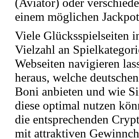
(Aviator) oder verschied
einem möglichen Jackpo
Viele Glücksspielseiten i
Vielzahl an Spielkategori
Webseiten navigieren las
heraus, welche deutschen
Boni anbieten und wie Si
diese optimal nutzen könn
die entsprechenden Crypt
mit attraktiven Gewinnch