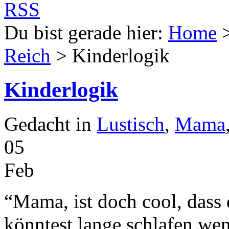
Du bist gerade hier:
Home
Reich
> Kinderlogik
Kinderlogik
Gedacht in
Lustisch
,
Mama
05
Feb
“Mama, ist doch cool, dass d
könntest lange schlafen wen