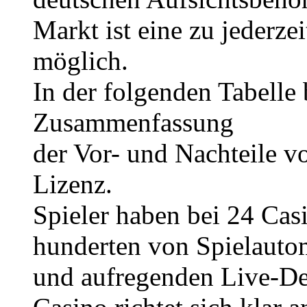
Markt ist eine zu jederze
möglich.
In der folgenden Tabelle 
Zusammenfassung
der Vor- und Nachteile v
Lizenz.
Spieler haben bei 24 Cas
hunderten von Spielautom
und aufregenden Live-De