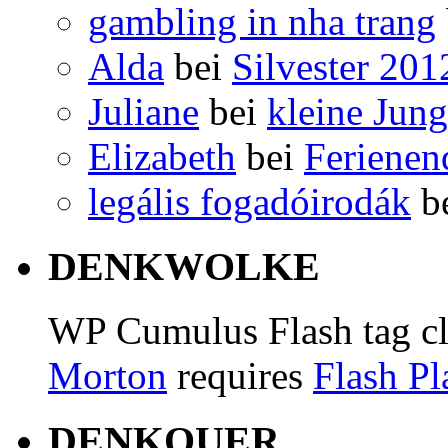
gambling in nha trang
Alda
bei
Silvester 201
Juliane
bei
kleine Jung
Elizabeth
bei
Ferienen
legális fogadóirodák
b
DENKWOLKE
WP Cumulus Flash tag c
Morton
requires
Flash Pl
DENKQUER