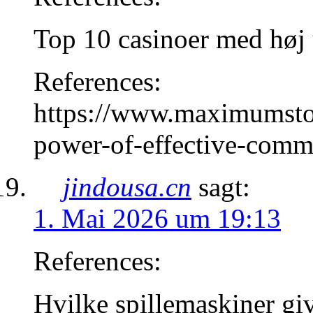
Top 10 casinoer med høj 
References:
https://www.maximumstor
power-of-effective-commu
jindousa.cn
sagt:
1. Mai 2026 um 19:13
References:
Hvilke spillemaskiner gi