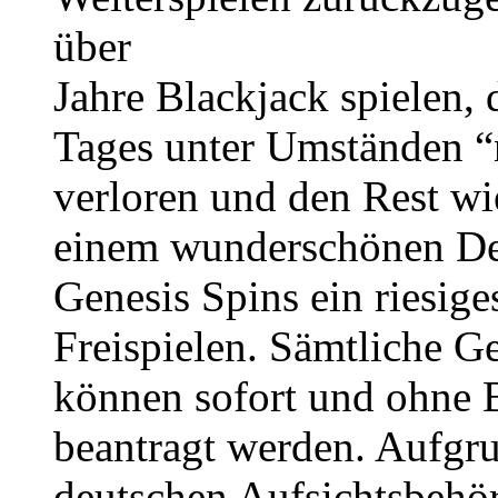
über
Jahre Blackjack spielen, 
Tages unter Umständen “n
verloren und den Rest w
einem wunderschönen Des
Genesis Spins ein riesi
Freispielen. Sämtliche G
können sofort und ohne 
beantragt werden. Aufgr
deutschen Aufsichtsbehör