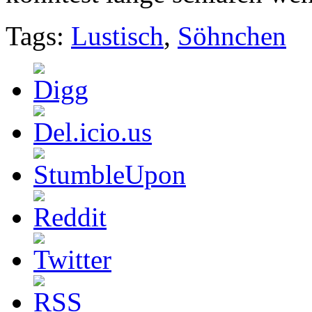
Tags:
Lustisch
,
Söhnchen