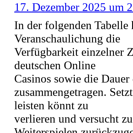
17. Dezember 2025 um 2
In der folgenden Tabelle 
Veranschaulichung die
Verfügbarkeit einzelner Z
deutschen Online
Casinos sowie die Dauer
zusammengetragen. Setzt 
leisten könnt zu
verlieren und versucht zu
Weiterspielen zurückzug