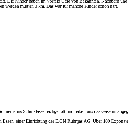
tatt. Die Kinder haben im Vorfeld Geld von Bekannten, Nachbarn und
fen werden mußten 3 km. Das war für manche Kinder schon hart.
 Sohnemanns Schulklasse nachgeholt und haben uns das Gaseum angeg
in Essen, einer Einrichtung der E.ON Ruhrgas AG. Über 100 Exponate