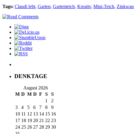
Tags:
Claudi lebt
,
Garten
,
Gartenteich
,
Kreativ
,
Mini-Teich
,
Zinkwan
DENKTAGE
August 2026
M
D
M
D
F
S
S
1
2
3
4
5
6
7
8
9
10
11
12
13
14
15
16
17
18
19
20
21
22
23
24
25
26
27
28
29
30
31