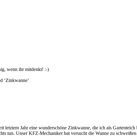
g, wenn ihr mitdenkt! :-)
d ‘
Zinkwanne
’
e seit letztem Jahr eine wunderschöne Zinkwanne, die ich als Gartenteic
ichts tun. Unser KFZ-Mechaniker hat versucht die Wanne zu schweißen [