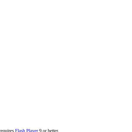
requires
Flash Player
9 or better.