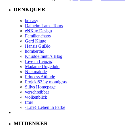
DENKQUER
be easy
Dalheim Lama Tours
eNKay Design
Familienchaos
Gerd Kluge
Hansis GuBlo
hombertho
Knuddelmutti’s Blog
Live in Leipzig
Madame Ungeduld
Nickmalolle
Princess Attitude
Projekt52 by mondgras
Sillys Homepage
verschreibbar
wolkenblick
[me]
{Life} Leben in Farbe
MITDENKER