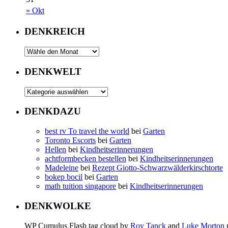
« Okt
DENKREICH
DENKWELT
DENKDAZU
best rv To travel the world
bei
Garten
Toronto Escorts
bei
Garten
Hellen
bei
Kindheitserinnerungen
achtformbecken bestellen
bei
Kindheitserinnerungen
Madeleine
bei
Rezept Giotto-Schwarzwälderkirschtorte
bokep bocil
bei
Garten
math tuition singapore
bei
Kindheitserinnerungen
DENKWOLKE
WP Cumulus Flash tag cloud by
Roy Tanck
and
Luke Morton