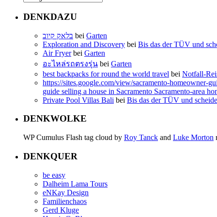
DENKDAZU
בלאק קיוב
bei
Garten
Exploration and Discovery
bei
Bis das der TÜV und sch
Air Fryer
bei
Garten
อะไหล่รถตรงรุ่น
bei
Garten
best backpacks for round the world travel
bei
Notfall-Re
https://sites.google.com/view/sacramento-homeowner-
guide selling a house in Sacramento Sacramento-area h
Private Pool Villas Bali
bei
Bis das der TÜV und scheide
DENKWOLKE
WP Cumulus Flash tag cloud by
Roy Tanck
and
Luke Morton
DENKQUER
be easy
Dalheim Lama Tours
eNKay Design
Familienchaos
Gerd Kluge