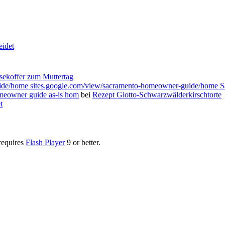
eidet
isekoffer zum Muttertag
guide/home sites.google.com/view/sacramento-homeowner-guide/home
omeowner guide as-is hom
bei
Rezept Giotto-Schwarzwälderkirschtorte
t
requires
Flash Player
9 or better.