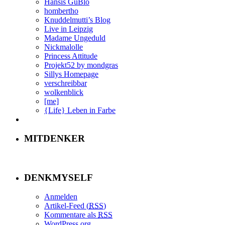
Hansis GuBlo
hombertho
Knuddelmutti’s Blog
Live in Leipzig
Madame Ungeduld
Nickmalolle
Princess Attitude
Projekt52 by mondgras
Sillys Homepage
verschreibbar
wolkenblick
[me]
{Life} Leben in Farbe
MITDENKER
DENKMYSELF
Anmelden
Artikel-Feed (
RSS
)
Kommentare als
RSS
WordPress.org