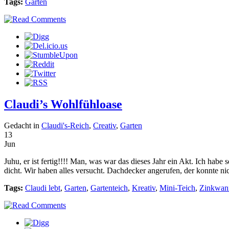
Tags:
Garten
Claudi’s Wohlfühloase
Gedacht in
Claudi's-Reich
,
Creativ
,
Garten
13
Jun
Juhu, er ist fertig!!!! Man, was war das dieses Jahr ein Akt. Ich hab
dicht. Wir haben alles versucht. Dachdecker angerufen, der konnte n
Tags:
Claudi lebt
,
Garten
,
Gartenteich
,
Kreativ
,
Mini-Teich
,
Zinkwan