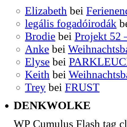
Elizabeth
bei
Ferienen
legális fogadóirodák
b
Brodie
bei
Projekt 52
Anke
bei
Weihnachts
Elyse
bei
PARKLEUC
Keith
bei
Weihnachts
Trey
bei
FRUST
DENKWOLKE
WP Cumulus Flash tag c