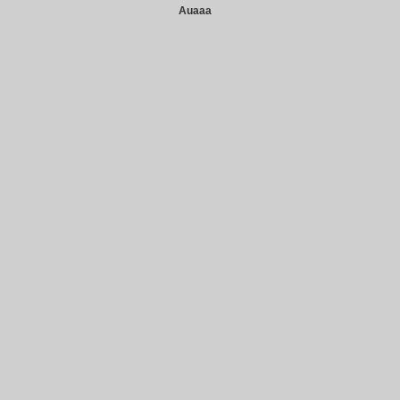
Auaaa
Snowie