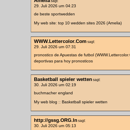
Amelia
sagt:
29. Juli 2026 um 04:23
de beste sportwedden
My web site: top 10 wedden sites 2026 (Amelia)
WWW.Lettercolor.Com
sagt:
29. Juli 2026 um 07:31
pronostico de Apuestas de futbol (WWW.Lettercolor
deportivas para hoy pronosticos
Basketball spieler wetten
sagt:
30. Juli 2026 um 02:19
buchmacher england
My web blog :: Basketball spieler wetten
http://gssg.ORG.In
sagt:
30. Juli 2026 um 05:13