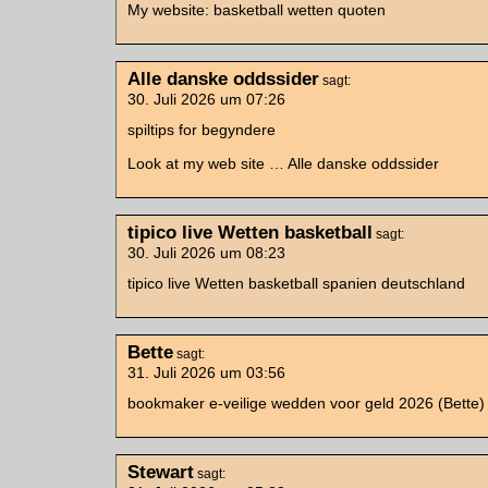
My website: basketball wetten quoten
Alle danske oddssider
sagt:
30. Juli 2026 um 07:26
spiltips for begyndere
Look at my web site … Alle danske oddssider
tipico live Wetten basketball
sagt:
30. Juli 2026 um 08:23
tipico live Wetten basketball spanien deutschland
Bette
sagt:
31. Juli 2026 um 03:56
bookmaker e-veilige wedden voor geld 2026 (Bette)
Stewart
sagt: