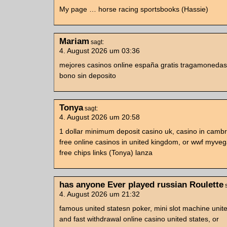
My page … horse racing sportsbooks​ (Hassie)
Mariam
sagt:
4. August 2026 um 03:36
mejores casinos online españa gratis tragamoneda
bono sin deposito
Tonya
sagt:
4. August 2026 um 20:58
1 dollar minimum deposit casino uk, casino in camb
free online casinos in united kingdom, or wwf myveg
free chips links (Tonya) lanza
has anyone Ever played russian Roulette
4. August 2026 um 21:32
famous united statesn poker, mini slot machine unit
and fast withdrawal online casino united states, or