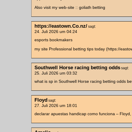
Also visit my web-site :: goliath betting
https://eastown.Co.nz/
sagt:
24. Juli 2026 um 04:24
esports bookmakers
my site Professional betting tips today (https://east
Southwell Horse racing betting odds​
sagt:
25. Juli 2026 um 03:32
what is sp in Southwell Horse racing betting odds​ bet
Floyd
sagt:
27. Juli 2026 um 18:01
declarar apuestas handicap como funciona – Floyd,