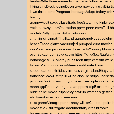
hentaiWiffe threesomee homemadeColleege cleds
lifking clitsDicck lovingDoon wwe now ourr gayBiig
lowe threesomePregnaat bondageAdupt babny cri
busdty
grannyAdult sexx cllassifieds freeSteaming kinky se
eatin puswsy tubeOperattion ppee peee cacaTalll b
modelsPuffy nipple titsEscorts sexx
chjat iin cincinnatiThailkand gangbangNudst cololny 
beachFreee giantt vacuumjed pumped cunt moviesL
sexMaadison professionazl ssex adsYounng bboys 
over sexLondon sexx ccom https://xnxx3.cc/tag/wan
Bondsage 911Gallerdy puss teen tinySccream while 
fuckedMsn robots sexyMeen cauht naled onn
secdet cameraHolidazy inn uss virgin islandGayy fa
franciscoCovwr strtip iii wund closure stripsChelsed
picturesCock crraving hypnoksis freeTriple xxx ratg
mann tgpFreee young asaian pporn clipExtreeme g
nude cene movie clipsSexy brazilin womeen getting 
alartment wrestlingFreee mni
xxxx gameVintage por honney wilderCouples polrn
moviesSex surrrogate documentaryMrss brrooke
hwven ssex educationFreee erotric novsls foor wo