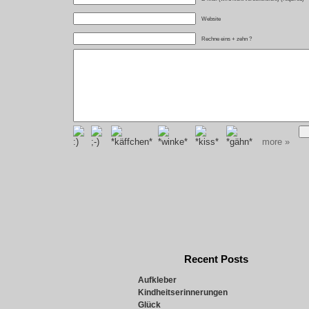
Website
Rechne eins + zehn ?
more »
Recent Posts
Aufkleber
Kindheitserinnerungen
Glück