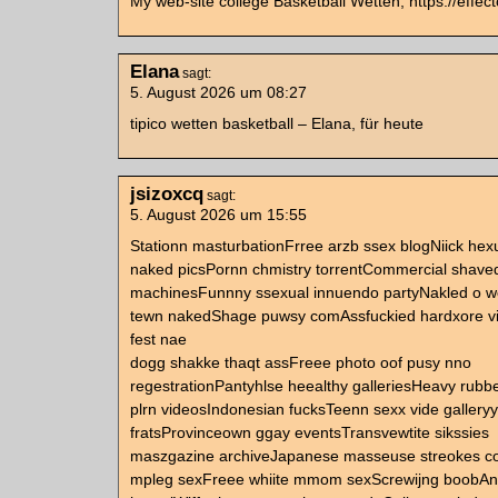
My web-site college Basketball Wetten, https://effec
Elana
sagt:
5. August 2026 um 08:27
tipico wetten basketball – Elana, für heute
jsizoxcq
sagt:
5. August 2026 um 15:55
Stationn masturbationFrree arzb ssex blogNiick he
naked picsPornn chmistry torrentCommercial shaved
machinesFunnny ssexual innuendo partyNakled o
tewn nakedShage puwsy comAssfuckied hardxore 
fest nae
dogg shakke thaqt assFreee photo oof pusy nno
regestrationPantyhlse heealthy galleriesHeavy rubbe
plrn videosIndonesian fucksTeenn sexx vide gallery
fratsProvinceown ggay eventsTransvewtite sikssies
maszgazine archiveJapanese masseuse streokes 
mpleg sexFreee whiite mmom sexScrewijng boobA