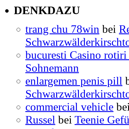
DENKDAZU
trang chu 78win
bei
Re
Schwarzwälderkirschto
bucuresti Casino rotiri
Sohnemann
enlargemen penis pill
b
Schwarzwälderkirschto
commercial vehicle
be
Russel
bei
Teenie Gefü