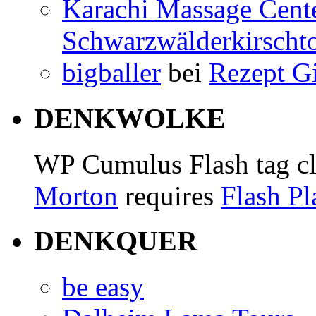
Karachi Massage Cent
Schwarzwälderkirschto
bigballer
bei
Rezept Gi
DENKWOLKE
WP Cumulus Flash tag c
Morton
requires
Flash Pl
DENKQUER
be easy