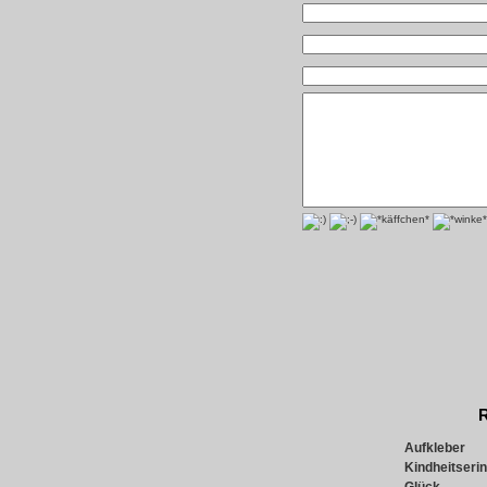
R
Aufkleber
Kindheitseri