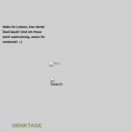
Hallo ihr Lieben, hier denkt
DasClaudi! Und ich freue
mich wahnsinnig, wenn ihr
mitdenkt! :-)
DENKTAGE