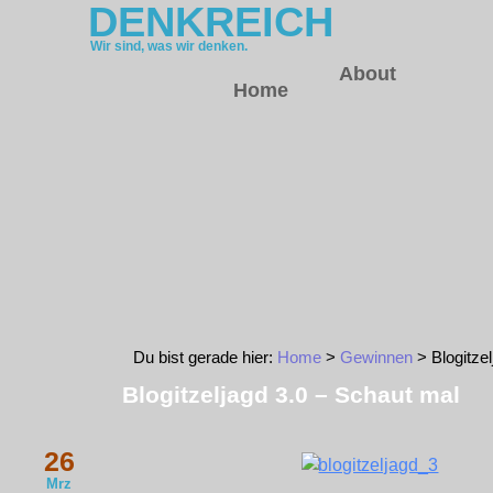
DENKREICH
Wir sind, was wir denken.
About
Home
Du bist gerade hier:
Home
>
Gewinnen
> Blogitze
Blogitzeljagd 3.0 – Schaut mal
26
Mrz