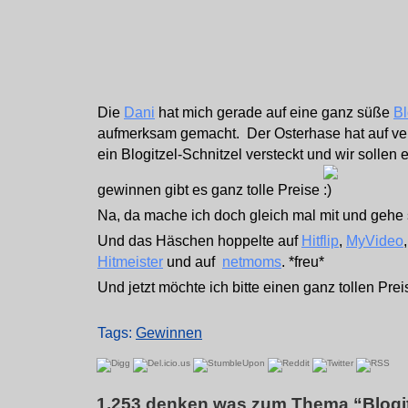
Die
Dani
hat mich gerade auf eine ganz süße
Bl
aufmerksam gemacht. Der Osterhase hat auf ve
ein Blogitzel-Schnitzel versteckt und wir sollen 
gewinnen gibt es ganz tolle Preise
Na, da mache ich doch gleich mal mit und gehe 
Und das Häschen hoppelte auf
Hitflip
,
MyVideo
Hitmeister
und auf
netmoms
. *freu*
Und jetzt möchte ich bitte einen ganz tollen Prei
Tags:
Gewinnen
1,253 denken was zum Thema “Blogit