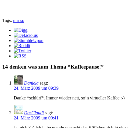
Tags:
nur so
14 denken was zum Thema “Kaffeepause!”
Daniela
sagt:
24. März 2009 um 09:39
Danke *schlürf*. Immer wieder nett, so’n virtueller Kaffee :-)
DasClaudi
sagt:
24. März 2009 um 09:41
Ja, nicht? ;) Ich habe gerade versucht das Käffchen richtig einz