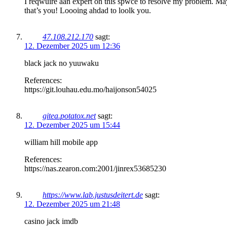
I reqwuire aan expert on this spwce to resolve my problem. M
that’s you! Loooing ahdad to loolk you.
47.108.212.170
sagt:
12. Dezember 2025 um 12:36
black jack no yuuwaku
References:
https://git.louhau.edu.mo/haijonson54025
gitea.potatox.net
sagt:
12. Dezember 2025 um 15:44
william hill mobile app
References:
https://nas.zearon.com:2001/jinrex53685230
https://www.lab.justusdeitert.de
sagt:
12. Dezember 2025 um 21:48
casino jack imdb