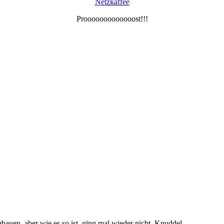
Netzkaffee
Prooooooooooooost!!!
ubauen, aber wie es so ist, ging mal wieder nicht. Knuddel.