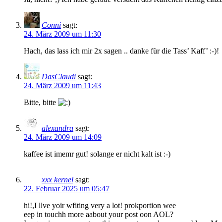
Conni
sagt:
24. März 2009 um 11:30
Hach, das lass ich mir 2x sagen .. danke für die Tass’ Kaff’ :-)!
DasClaudi
sagt:
24. März 2009 um 11:43
Bitte, bitte
alexandra
sagt:
24. März 2009 um 14:09
kaffee ist imemr gut! solange er nicht kalt ist :-)
xxx kernel
sagt:
22. Februar 2025 um 05:47
hi!,I llve yoir wfiting very a lot! prokportion wee
eep in touchh more aabout your post oon AOL?