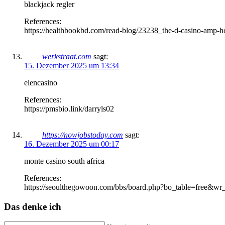
blackjack regler
References:
https://healthbookbd.com/read-blog/23238_the-d-casino-amp-ho
werkstraat.com
sagt:
15. Dezember 2025 um 13:34
elencasino
References:
https://pmsbio.link/darryls02
https://nowjobstoday.com
sagt:
16. Dezember 2025 um 00:17
monte casino south africa
References:
https://seoulthegowoon.com/bbs/board.php?bo_table=free&w
Das denke ich