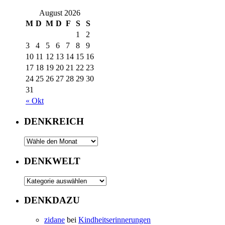
August 2026
M
D
M
D
F
S
S
1
2
3
4
5
6
7
8
9
10
11
12
13
14
15
16
17
18
19
20
21
22
23
24
25
26
27
28
29
30
31
« Okt
DENKREICH
DENKWELT
DENKDAZU
zidane
bei
Kindheitserinnerungen