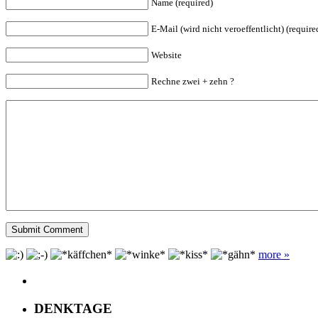
Name (required)
E-Mail (wird nicht veroeffentlicht) (require
Website
Rechne zwei + zehn ?
more »
DENKTAGE