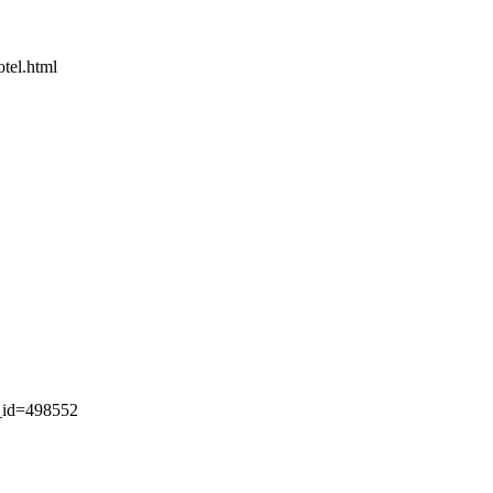
tel.html
r_id=498552