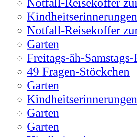
Notfall-Reisekoffer z
Kindheitserinnerunge
Notfall-Reisekoffer z
Garten
Freitags-äh-Samstags-
49 Fragen-Stöckchen
Garten
Kindheitserinnerunge
Garten
Garten