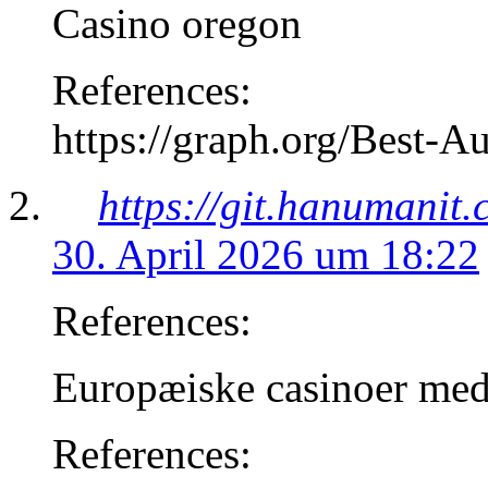
Casino oregon
References:
https://graph.org/Best-A
https://git.hanumanit.
30. April 2026 um 18:22
References:
Europæiske casinoer med
References: