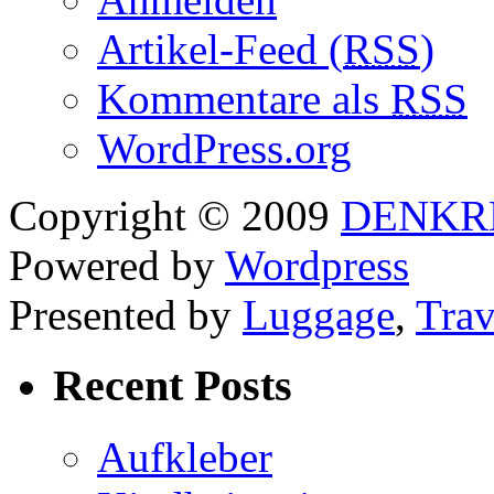
Artikel-Feed (
RSS
)
Kommentare als
RSS
WordPress.org
Copyright © 2009
DENKR
Powered by
Wordpress
Presented by
Luggage
,
Trav
Recent Posts
Aufkleber