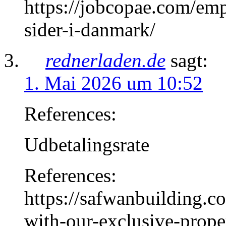
https://jobcopae.com/emp
sider-i-danmark/
rednerladen.de
sagt:
1. Mai 2026 um 10:52
References:
Udbetalingsrate
References:
https://safwanbuilding.c
with-our-exclusive-proper