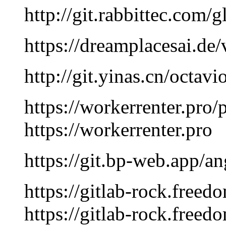
http://git.rabbittec.com/
https://dreamplacesai.de
http://git.yinas.cn/octavi
https://workerrenter.pro
https://workerrenter.pro
https://git.bp-web.app/a
https://gitlab-rock.freedo
https://gitlab-rock.freedo