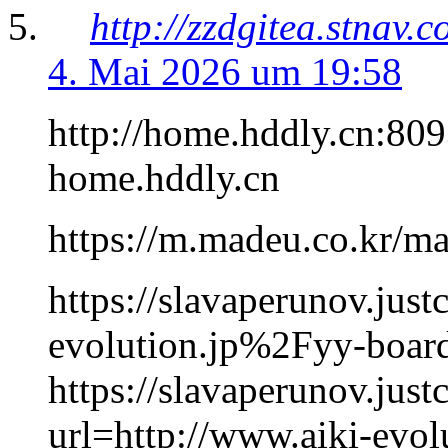
http://zzdgitea.stnav
4. Mai 2026 um 19:58
http://home.hddly.cn:80
home.hddly.cn
https://m.madeu.co.kr/m
https://slavaperunov.
evolution.jp%2Fyy-boar
https://slavaperunov.jus
url=http://www.aiki-evol