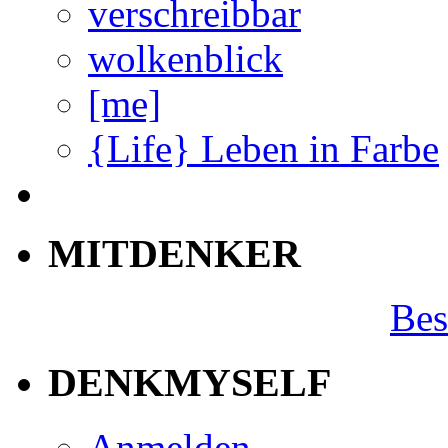
verschreibbar
wolkenblick
[me]
{Life} Leben in Farbe
MITDENKER
Bes
DENKMYSELF
Anmelden