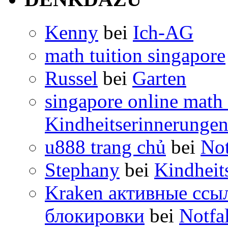
Kenny
bei
Ich-AG
math tuition singapore
Russel
bei
Garten
singapore online math 
Kindheitserinnerunge
u888 trang chủ
bei
Not
Stephany
bei
Kindheit
Kraken активные ссы
блокировки
bei
Notfa