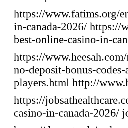
https://www.fatims.org/e
in-canada-2026/ https://
best-online-casino-in-ca
https://www.heesah.com/
no-deposit-bonus-codes-a
players.html http://www
https://jobsathealthcare.
casino-in-canada-2026/ j