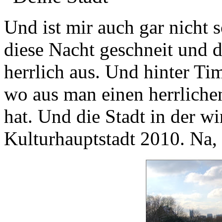
Und ist mir auch gar nicht 
diese Nacht geschneit und d
herrlich aus. Und hinter Ti
wo aus man einen herrlichen
hat. Und die Stadt in der w
Kulturhauptstadt 2010. Na