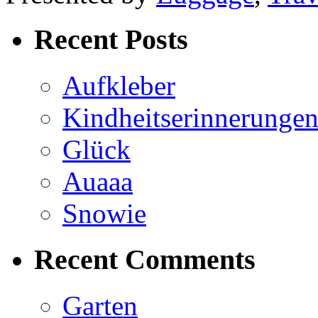
Recent Posts
Aufkleber
Kindheitserinnerunge
Glück
Auaaa
Snowie
Recent Comments
Garten