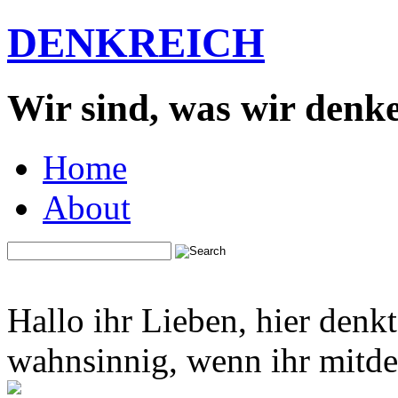
DENKREICH
Wir sind, was wir denk
Home
About
Hallo ihr Lieben, hier denk
wahnsinnig, wenn ihr mitden