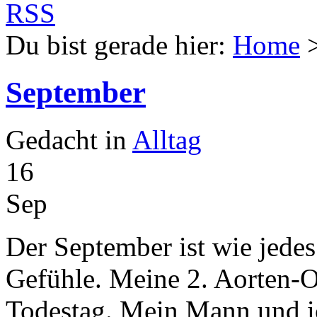
Du bist gerade hier:
Home
September
Gedacht in
Alltag
16
Sep
Der September ist wie jedes
Gefühle. Meine 2. Aorten-O
Todestag. Mein Mann und ic