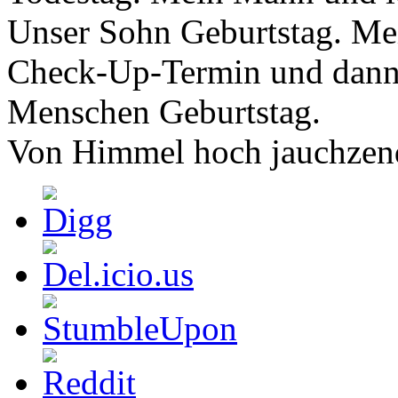
Unser Sohn Geburtstag. Mei
Check-Up-Termin und dann 
Menschen Geburtstag.
Von Himmel hoch jauchzend 