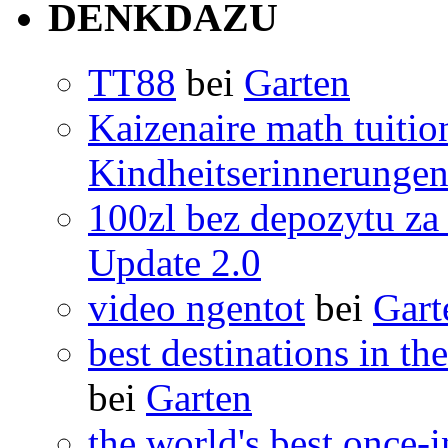
DENKDAZU
TT88
bei
Garten
Kaizenaire math tuitio
Kindheitserinnerunge
100zl bez depozytu za 
Update 2.0
video ngentot
bei
Gart
best destinations in th
bei
Garten
the world's best once-i