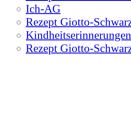
Ich-AG
Rezept Giotto-Schwarz
Kindheitserinnerunge
Rezept Giotto-Schwarz