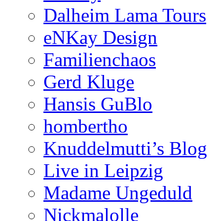
Dalheim Lama Tours
eNKay Design
Familienchaos
Gerd Kluge
Hansis GuBlo
hombertho
Knuddelmutti’s Blog
Live in Leipzig
Madame Ungeduld
Nickmalolle