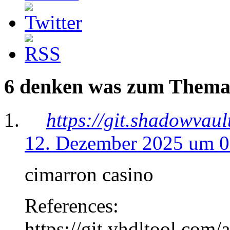
6 denken was zum Thema
https://git.shadowvaul
12. Dezember 2025 um 0
cimarron casino
References:
https://git.vhdltool.com