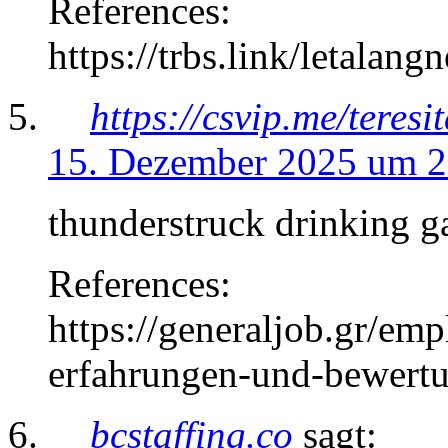
References:
https://trbs.link/letalang
https://csvip.me/teresi
15. Dezember 2025 um 2
thunderstruck drinking 
References:
https://generaljob.gr/emp
erfahrungen-und-bewertu
bcstaffing.co
sagt: