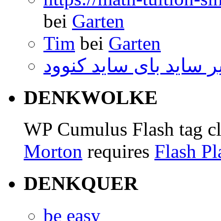
bei
Garten
Tim
bei
Garten
ر ساید بای ساید کنوود
DENKWOLKE
WP Cumulus Flash tag c
Morton
requires
Flash Pl
DENKQUER
be easy