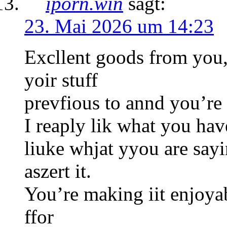
iporn.win
sagt:
23. Mai 2026 um 14:23
Excllent goods from you,
yoir stuff
prevfious to annd you’re
I reaply lik what you hav
liuke whjat yyou are say
aszert it.
You’re making iit enjoya
ffor