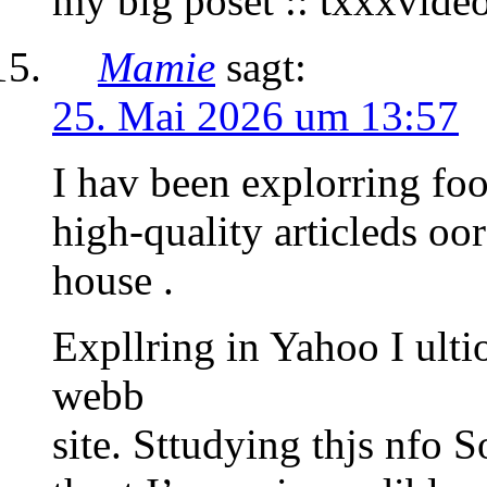
my blg poset :: txxxvide
Mamie
sagt:
25. Mai 2026 um 13:57
I hav been explorring foor
high-quality articleds oo
house .
Expllring in Yahoo I ult
webb
site. Sttudying thjs nfo 