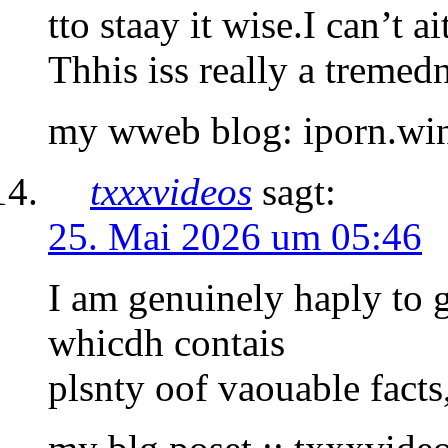
tto staay it wise.I can’t a
Thhis iss really a tremed
my wweb blog: iporn.wi
txxxvideos
sagt:
25. Mai 2026 um 05:46
I am genuinely haply to g
whicdh contais
plsnty oof vaouable facts