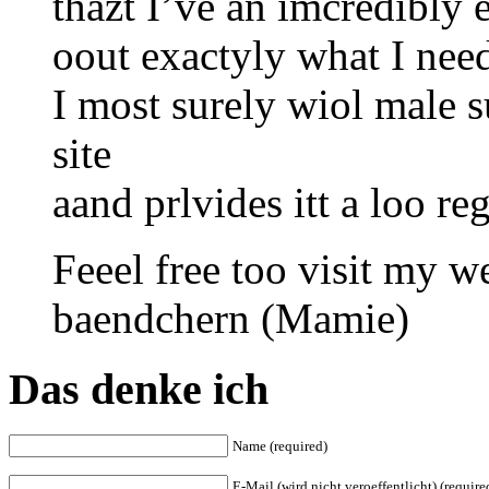
thazt I’ve an imcredibly 
oout exactyly what I nee
I most surely wiol male s
site
aand prlvides itt a loo reg
Feeel free too visit my w
baendchern (Mamie)
Das denke ich
Name (required)
E-Mail (wird nicht veroeffentlicht) (require