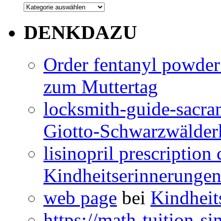
DENKDAZU
Order fentanyl powder
zum Muttertag
locksmith-guide-sacra
Giotto-Schwarzwälderk
lisinopril prescription
Kindheitserinnerunge
web page
bei
Kindheit
https://math-tuition-s