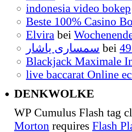
indonesia video bokep
Beste 100% Casino B
Elvira
bei
Wochenend
سمساری یاشار
bei
49
Blackjack Maximale I
live baccarat Online e
DENKWOLKE
WP Cumulus Flash tag c
Morton
requires
Flash Pl