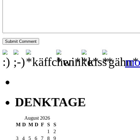
mo
DENKTAGE
August 2026
M
D
M
D
F
S
S
1
2
3
4
5
6
7
8
9