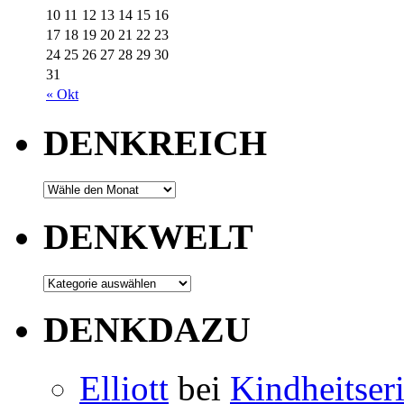
10
11
12
13
14
15
16
17
18
19
20
21
22
23
24
25
26
27
28
29
30
31
« Okt
DENKREICH
DENKWELT
DENKDAZU
Elliott
bei
Kindheitser