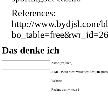
References:
http://www.bydjsl.com/b
bo_table=free&wr_id=2
Das denke ich
Name (required)
E-Mail (wird nicht veroeffentlicht) (require
Website
Rechne acht + neun ?