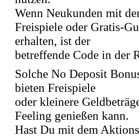
Wenn Neukunden mit de
Freispiele oder Gratis-Gu
erhalten, ist der
betreffende Code in der R
Solche No Deposit Bonu
bieten Freispiele
oder kleinere Geldbeträg
Feeling genießen kann.
Hast Du mit dem Aktionsc