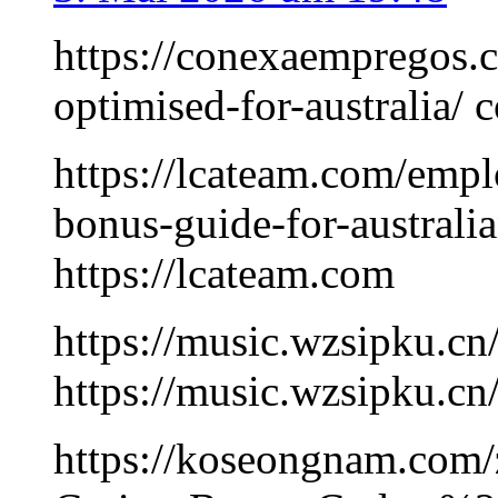
https://conexaempregos.
optimised-for-australia/
https://lcateam.com/empl
bonus-guide-for-australia
https://lcateam.com
https://music.wzsipku.c
https://music.wzsipku.cn
https://koseongnam.com/