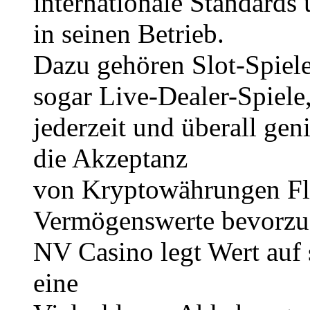
internationale Standards 
in seinen Betrieb.
Dazu gehören Slot-Spiele
sogar Live-Dealer-Spiele,
jederzeit und überall ge
die Akzeptanz
von Kryptowährungen Flexi
Vermögenswerte bevorzu
NV Casino legt Wert auf 
eine