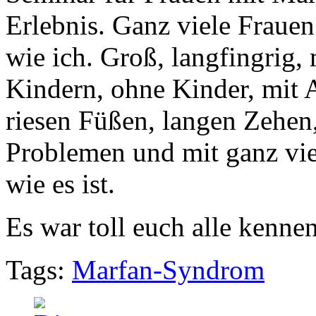
Erlebnis. Ganz viele Frauen
wie ich. Groß, langfingrig,
Kindern, ohne Kinder, mit
riesen Füßen, langen Zehen
Problemen und mit ganz vi
wie es ist.
Es war toll euch alle kenne
Tags:
Marfan-Syndrom