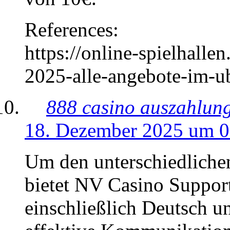
References:
https://online-spielhalle
2025-alle-angebote-im-ub
888 casino auszahlun
18. Dezember 2025 um 0
Um den unterschiedlichen
bietet NV Casino Suppor
einschließlich Deutsch u