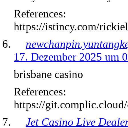
References:
https://istincy.com/rickie
newchanpin.yuntangke
17. Dezember 2025 um 0
brisbane casino
References:
https://git.complic.cloud
Jet Casino Live Deale