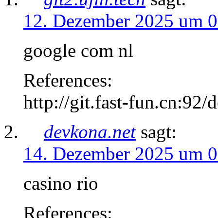
12. Dezember 2025 um 0
google com nl
References:
http://git.fast-fun.cn:92
devkona.net
sagt:
14. Dezember 2025 um 0
casino rio
References: