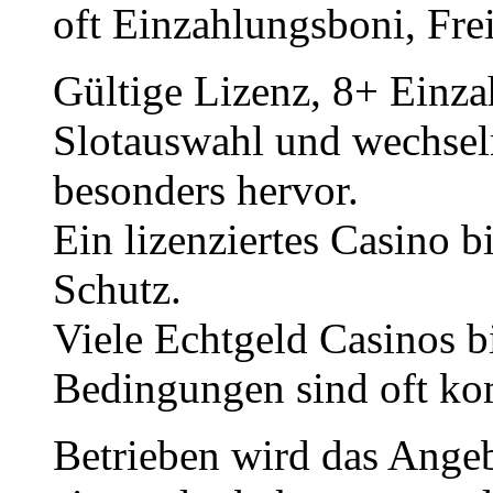
oft Einzahlungsboni, Fr
Gültige Lizenz, 8+ Einz
Slotauswahl und wechsel
besonders hervor.
Ein lizenziertes Casino b
Schutz.
Viele Echtgeld Casinos bi
Bedingungen sind oft ko
Betrieben wird das Ange