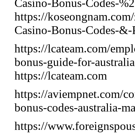
Casino-Bonus-Codes-%2
https://koseongnam.com/
Casino-Bonus-Codes-&-
https://lcateam.com/empl
bonus-guide-for-australia
https://lcateam.com
https://aviempnet.com/co
bonus-codes-australia-m
https://www.foreignspou