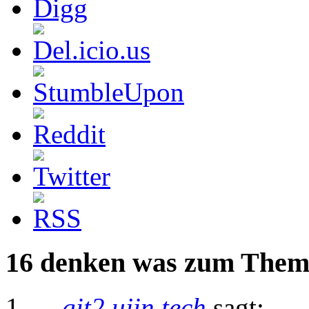
16 denken was zum Them
git2.ujin.tech
sagt: