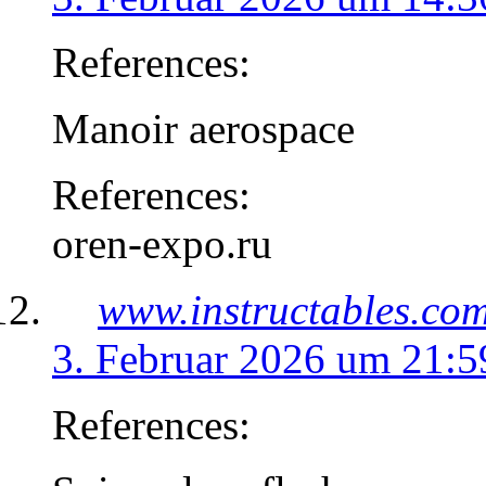
References:
Manoir aerospace
References:
oren-expo.ru
www.instructables.co
3. Februar 2026 um 21:5
References: