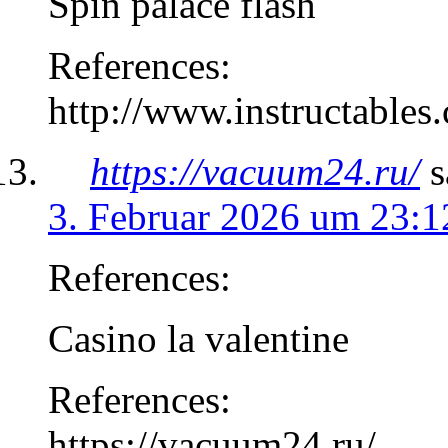
Spin palace flash
References:
http://www.instructables
https://vacuum24.ru/
s
3. Februar 2026 um 23:1
References:
Casino la valentine
References:
https://vacuum24.ru/