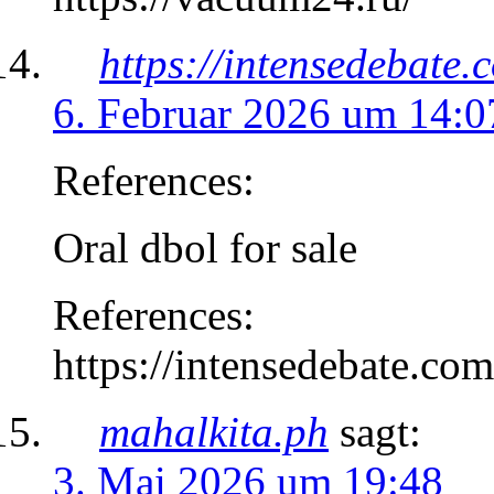
https://intensedebate.
6. Februar 2026 um 14:0
References:
Oral dbol for sale
References:
https://intensedebate.com
mahalkita.ph
sagt:
3. Mai 2026 um 19:48