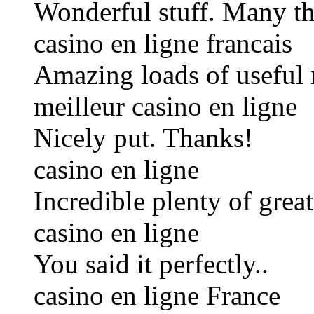
Wonderful stuff. Many t
casino en ligne francais
Amazing loads of useful 
meilleur casino en ligne
Nicely put. Thanks!
casino en ligne
Incredible plenty of grea
casino en ligne
You said it perfectly..
casino en ligne France