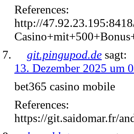
References:
http://47.92.23.195:841
Casino+mit+500+Bonu
git.pingupod.de
sagt:
13. Dezember 2025 um 0
bet365 casino mobile
References:
https://git.saidomar.fr/a