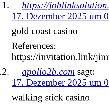
https://joblinksolution
17. Dezember 2025 um 0
gold coast casino
References:
https://invitation.link/j
apollo2b.com
sagt:
17. Dezember 2025 um 0
walking stick casino