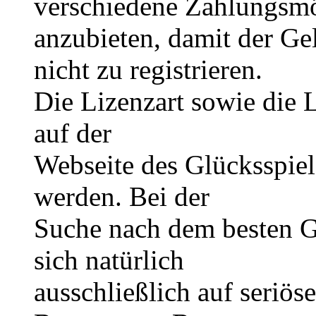
verschiedene Zahlungsmö
anzubieten, damit der Gel
nicht zu registrieren.
Die Lizenzart sowie die 
auf der
Webseite des Glücksspiel
werden. Bei der
Suche nach dem besten G
sich natürlich
ausschließlich auf seriös