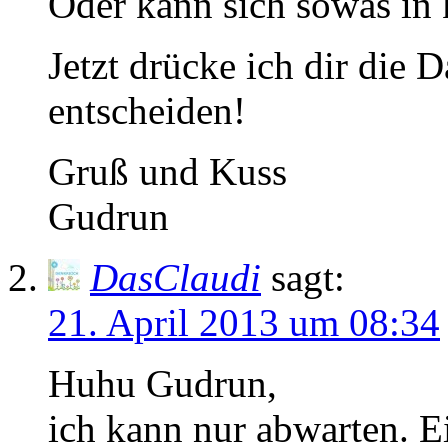
Oder kann sich sowas in 
Jetzt drücke ich dir die 
entscheiden!
Gruß und Kuss
Gudrun
DasClaudi
sagt:
21. April 2013 um 08:34
Huhu Gudrun,
ich kann nur abwarten. E