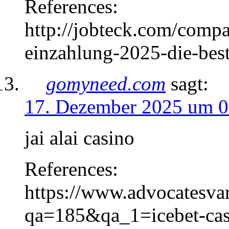
References:
http://jobteck.com/comp
einzahlung-2025-die-best
gomyneed.com
sagt:
17. Dezember 2025 um 0
jai alai casino
References:
https://www.advocatesva
qa=185&qa_1=icebet-casin