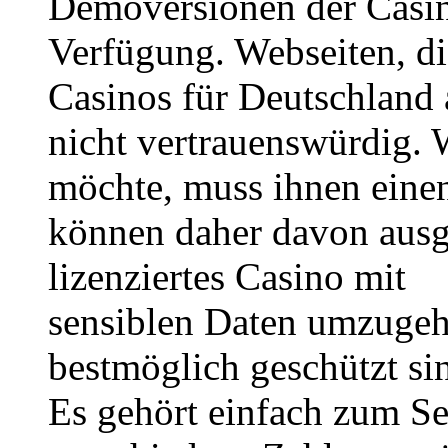
Demoversionen der Casin
Verfügung. Webseiten, di
Casinos für Deutschland 
nicht vertrauenswürdig. W
möchte, muss ihnen einen
können daher davon ausge
lizenziertes Casino mit
sensiblen Daten umzugeh
bestmöglich geschützt si
Es gehört einfach zum Ser