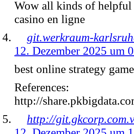
Wow all kinds of helpful 
casino en ligne
git.werkraum-karlsruh
12. Dezember 2025 um 0
best online strategy game
References:
http://share.pkbigdata.c
http://git.gkcorp.com.
12. Dezember 2025 um 1