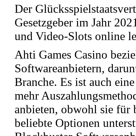
Der Glücksspielstaatsve
Gesetzgeber im Jahr 202
und Video-Slots online leg
Ahti Games Casino bezieh
Softwareanbietern, darun
Branche. Es ist auch eine
mehr Auszahlungsmethod
anbieten, obwohl sie für 
beliebte Optionen unters