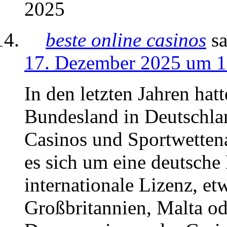
2025
beste online casinos
sa
17. Dezember 2025 um 1
In den letzten Jahren hat
Bundesland in Deutschla
Casinos und Sportwetten
es sich um eine deutsche
internationale Lizenz, et
Großbritannien, Malta o