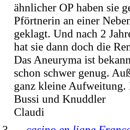
ähnlicher OP haben sie ge
Pförtnerin an einer Neben
geklagt. Und nach 2 Jahr
hat sie dann doch die R
Das Aneuryma ist bekannt
schon schwer genug. Auße
ganz kleine Aufweitung. 
Bussi und Knuddler
Claudi
casino en ligne Franc