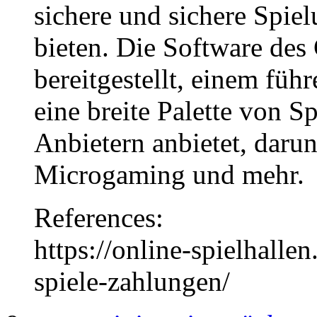
sichere und sichere Spiel
bieten. Die Software des
bereitgestellt, einem füh
eine breite Palette von S
Anbietern anbietet, darun
Microgaming und mehr.
References:
https://online-spielhalle
spiele-zahlungen/