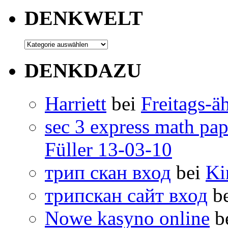
DENKWELT
DENKDAZU
Harriett
bei
Freitags-ä
sec 3 express math pap
Füller 13-03-10
трип скан вход
bei
Ki
трипскан сайт вход
b
Nowe kasyno online
b