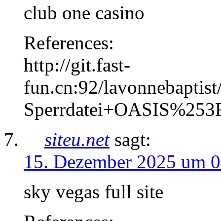
club one casino
References:
http://git.fast-
fun.cn:92/lavonnebaptis
Sperrdatei+OASIS%253
siteu.net
sagt:
15. Dezember 2025 um 0
sky vegas full site