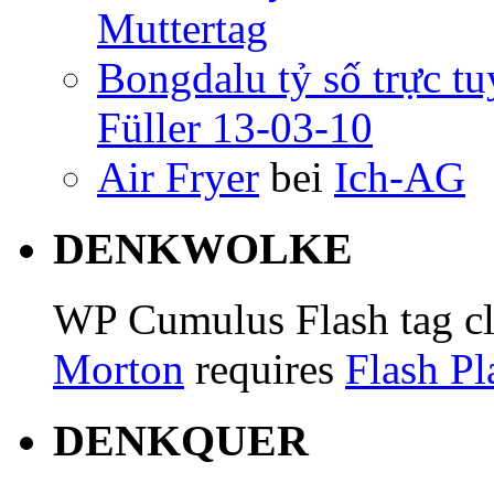
Muttertag
Bongdalu tỷ số trực t
Füller 13-03-10
Air Fryer
bei
Ich-AG
DENKWOLKE
WP Cumulus Flash tag c
Morton
requires
Flash Pl
DENKQUER