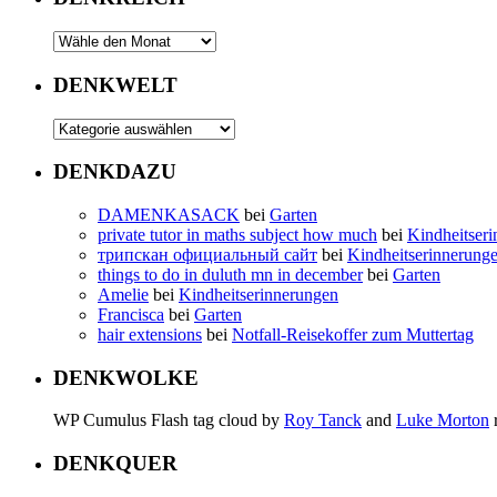
DENKWELT
DENKDAZU
DAMENKASACK
bei
Garten
private tutor in maths subject how much
bei
Kindheitser
трипскан официальный сайт
bei
Kindheitserinnerung
things to do in duluth mn in december
bei
Garten
Amelie
bei
Kindheitserinnerungen
Francisca
bei
Garten
hair extensions
bei
Notfall-Reisekoffer zum Muttertag
DENKWOLKE
WP Cumulus Flash tag cloud by
Roy Tanck
and
Luke Morton
DENKQUER