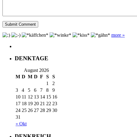
more »
DENKTAGE
August 2026
M
D
M
D
F
S
S
1
2
3
4
5
6
7
8
9
10
11
12
13
14
15
16
17
18
19
20
21
22
23
24
25
26
27
28
29
30
31
« Okt
DENKREICH