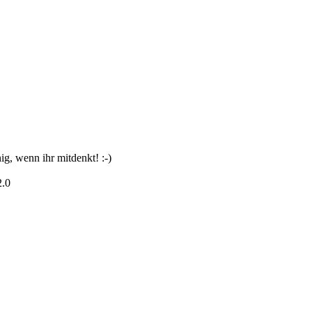
g, wenn ihr mitdenkt! :-)
2.0