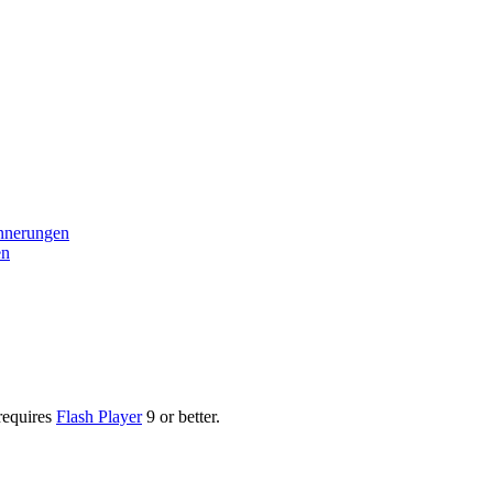
innerungen
en
requires
Flash Player
9 or better.