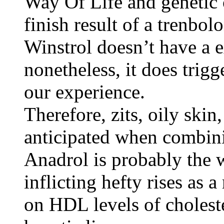
Way Of Life and genetic 
finish result of a trenbol
Winstrol doesn’t have a 
nonetheless, it does trigg
our experience.
Therefore, zits, oily skin,
anticipated when combini
Anadrol is probably the w
inflicting hefty rises as a
on HDL levels of cholester