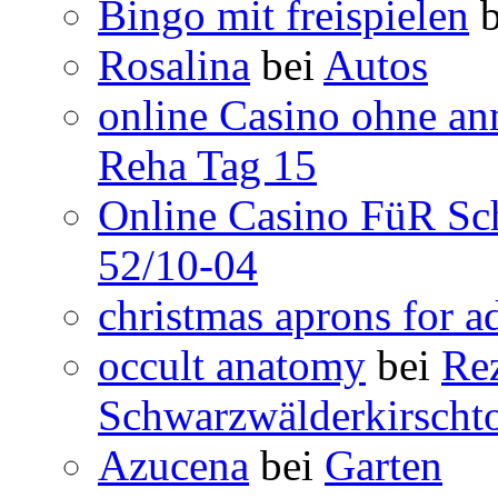
Bingo mit freispielen
b
Rosalina
bei
Autos
online Casino ohne an
Reha Tag 15
Online Casino FüR Sc
52/10-04
christmas aprons for a
occult anatomy
bei
Rez
Schwarzwälderkirschto
Azucena
bei
Garten