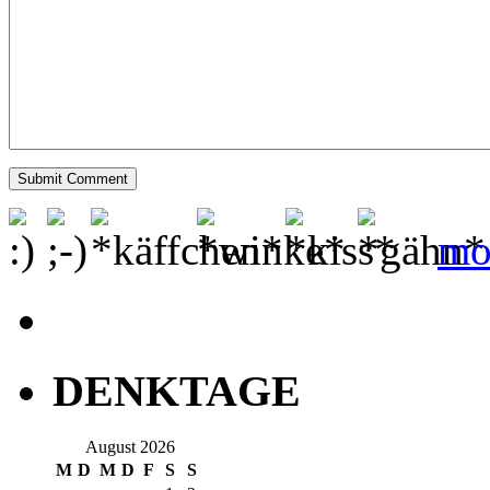
mo
DENKTAGE
August 2026
M
D
M
D
F
S
S