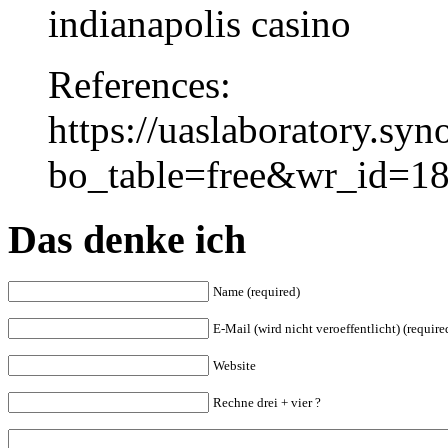
indianapolis casino
References:
https://uaslaboratory.sy
bo_table=free&wr_id=1
Das denke ich
Name (required)
E-Mail (wird nicht veroeffentlicht) (require
Website
Rechne drei + vier ?