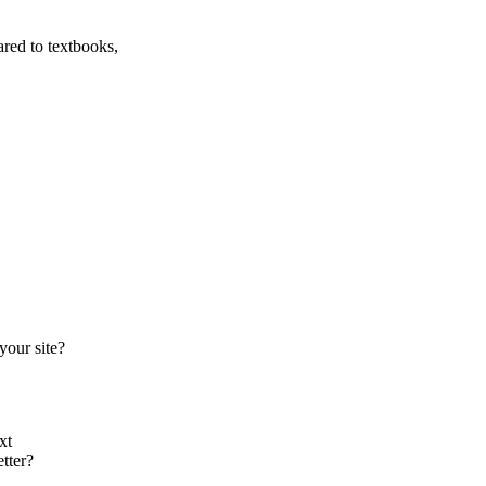
ared to textbooks,
your site?
xt
tter?