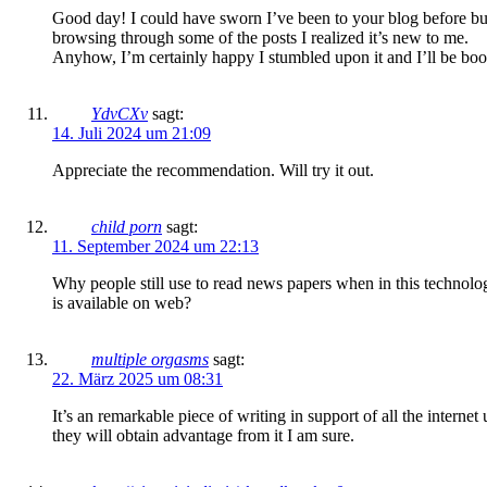
Good day! I could have sworn I’ve been to your blog before but
browsing through some of the posts I realized it’s new to me.
Anyhow, I’m certainly happy I stumbled upon it and I’ll be bo
YdvCXv
sagt:
14. Juli 2024 um 21:09
Appreciate the recommendation. Will try it out.
child porn
sagt:
11. September 2024 um 22:13
Why people still use to read news papers when in this technolog
is available on web?
multiple orgasms
sagt:
22. März 2025 um 08:31
It’s an remarkable piece of writing in support of all the internet 
they will obtain advantage from it I am sure.