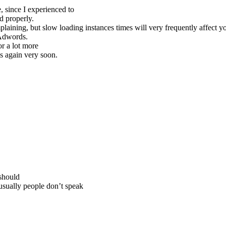
, since I experienced to
ad properly.
laining, but slow loading instances times will very frequently affect 
 Adwords.
r a lot more
is again very soon.
 should
 usually people don’t speak