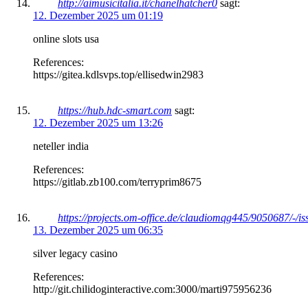
http://aimusicitalia.it/chanelhatcher0
sagt:
12. Dezember 2025 um 01:19
online slots usa
References:
https://gitea.kdlsvps.top/ellisedwin2983
https://hub.hdc-smart.com
sagt:
12. Dezember 2025 um 13:26
neteller india
References:
https://gitlab.zb100.com/terryprim8675
https://projects.om-office.de/claudiomqg445/9050687/-/is
13. Dezember 2025 um 06:35
silver legacy casino
References:
http://git.chilidoginteractive.com:3000/marti975956236