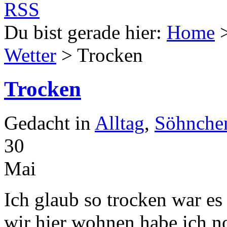
Du bist gerade hier:
Home
Wetter
> Trocken
Trocken
Gedacht in
Alltag
,
Söhnchen
30
Mai
Ich glaub so trocken war es
wir hier wohnen habe ich n