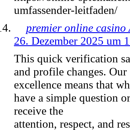
umfassender-leitfaden/
premier online casino 
26. Dezember 2025 um 1
This quick verification s
and profile changes. Our
excellence means that wh
have a simple question o
receive the
attention, respect, and re