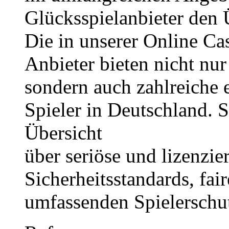
Glücksspielanbieter den 
Die in unserer Online Ca
Anbieter bieten nicht nur
sondern auch zahlreiche e
Spieler in Deutschland. Si
Übersicht
über seriöse und lizenzie
Sicherheitsstandards, fa
umfassenden Spielerschut