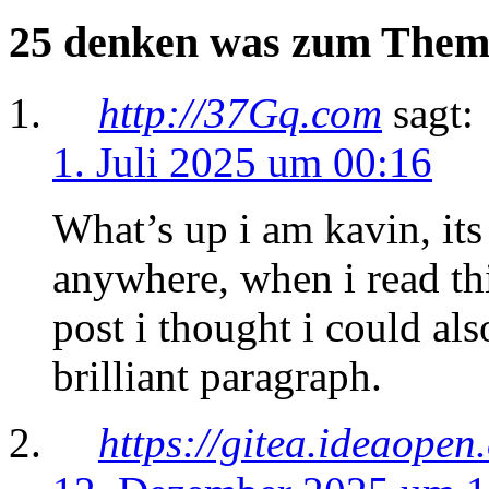
25 denken was zum Them
http://37Gq.com
sagt:
1. Juli 2025 um 00:16
What’s up i am kavin, it
anywhere, when i read th
post i thought i could al
brilliant paragraph.
https://gitea.ideaope