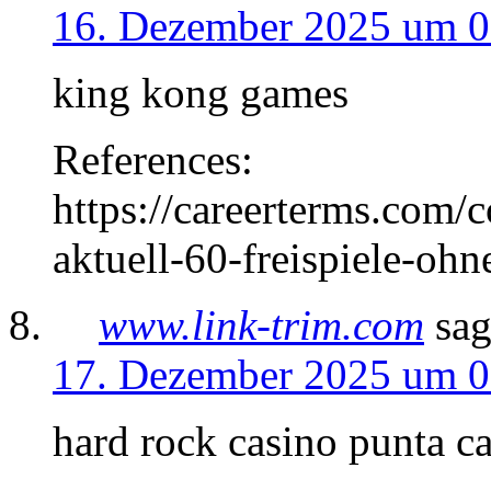
16. Dezember 2025 um 0
king kong games
References:
https://careerterms.com/
aktuell-60-freispiele-ohn
www.link-trim.com
sag
17. Dezember 2025 um 0
hard rock casino punta c