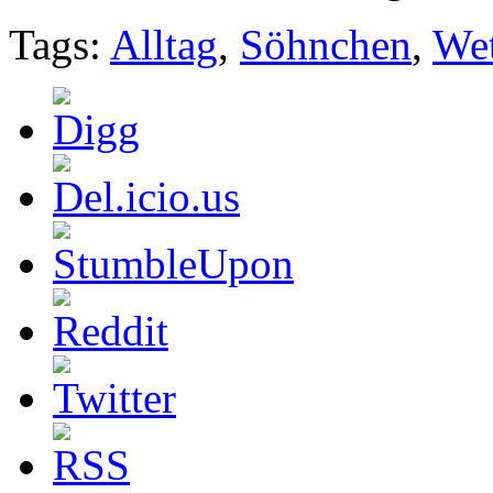
Tags:
Alltag
,
Söhnchen
,
Wet