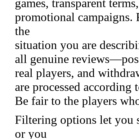
games, transparent terms,
promotional campaigns. F
the
situation you are describ
all genuine reviews—pos
real players, and withdra
are processed according t
Be fair to the players wh
Filtering options let you 
or you