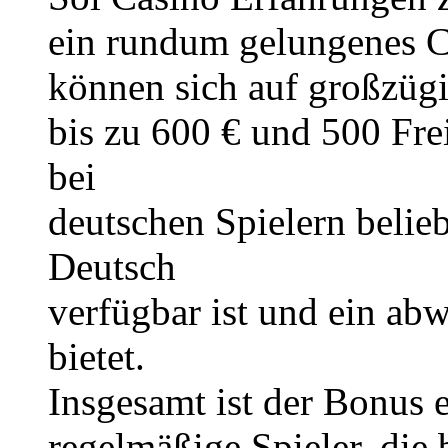
ein rundum gelungenes Ca
können sich auf großzüg
bis zu 600 € und 500 Frei
bei
deutschen Spielern belieb
Deutsch
verfügbar ist und ein ab
bietet.
Insgesamt ist der Bonus e
regelmäßige Spieler, die 