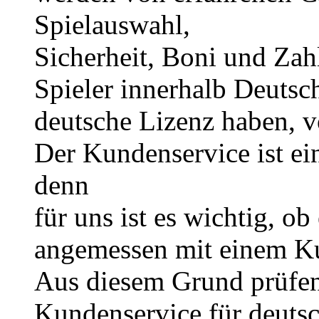
Spielauswahl,
Sicherheit, Boni und Za
Spieler innerhalb Deutsch
deutsche Lizenz haben, v
Der Kundenservice ist ein
denn
für uns ist es wichtig, o
angemessen mit einem K
Aus diesem Grund prüfen
Kundenservice für deutsc