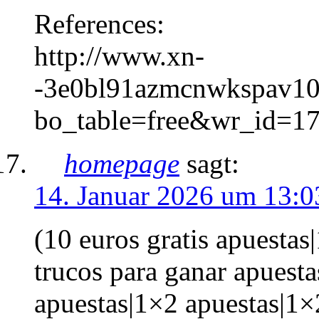
References:
http://www.xn-
-3e0bl91azmcnwkspav10
bo_table=free&wr_id=1
homepage
sagt:
14. Januar 2026 um 13:0
(10 euros gratis apuestas
trucos para ganar apuesta
apuestas|1×2 apuestas|1×