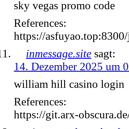
sky vegas promo code
References:
https://asfuyao.top:8300
inmessage.site
sagt:
14. Dezember 2025 um 0
william hill casino login
References:
https://git.arx-obscura.d