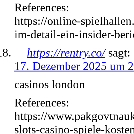
References:
https://online-spielhalle
im-detail-ein-insider-beri
https://rentry.co/
sagt:
17. Dezember 2025 um 2
casinos london
References:
https://www.pakgovtnauk
slots-casino-spiele-kosten