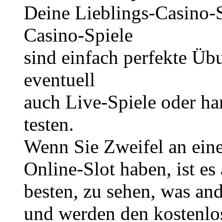
Deine Lieblings-Casino-S
Casino-Spiele
sind einfach perfekte Ü
eventuell
auch Live-Spiele oder ha
testen.
Wenn Sie Zweifel an ein
Online-Slot haben, ist es
besten, zu sehen, was an
und werden den kostenlo