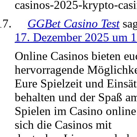
casinos-2025-krypto-casi
GGBet Casino Test
sag
17. Dezember 2025 um 1
Online Casinos bieten eu
hervorragende Möglichke
Eure Spielzeit und Einsä
behalten und der Spaß a
Spielen im Casino online
sich die Casinos mit