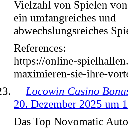
Vielzahl von Spielen von
ein umfangreiches und
abwechslungsreiches Spie
References:
https://online-spielhalle
maximieren-sie-ihre-vorte
Locowin Casino Bonu
20. Dezember 2025 um 1
Das Top Novomatic Autom