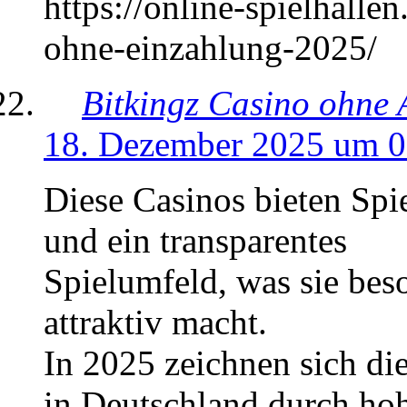
https://online-spielhalle
ohne-einzahlung-2025/
Bitkingz Casino ohne 
18. Dezember 2025 um 0
Diese Casinos bieten Sp
und ein transparentes
Spielumfeld, was sie bes
attraktiv macht.
In 2025 zeichnen sich di
in Deutschland durch ho