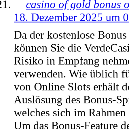
casino of gold bonus 
18. Dezember 2025 um 0
Da der kostenlose Bonus 
können Sie die VerdeCasi
Risiko in Empfang nehm
verwenden. Wie üblich fü
von Online Slots erhält d
Auslösung des Bonus-Spie
welches sich im Rahmen d
Um das Bonus-Feature de