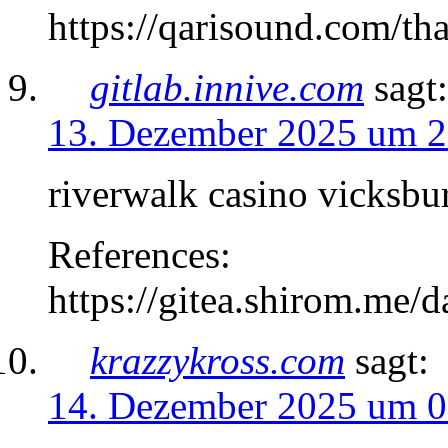
https://qarisound.com/t
gitlab.innive.com
sagt:
13. Dezember 2025 um 2
riverwalk casino vicksbu
References:
https://gitea.shirom.me/d
krazzykross.com
sagt:
14. Dezember 2025 um 0