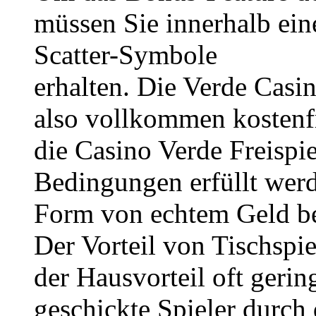
müssen Sie innerhalb ei
Scatter-Symbole
erhalten. Die Verde Casi
also vollkommen kostenf
die Casino Verde Freispie
Bedingungen erfüllt werd
Form von echtem Geld b
Der Vorteil von Tischspiel
der Hausvorteil oft gering
geschickte Spieler durch 