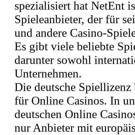
spezialisiert hat NetEnt i
Spieleanbieter, der für 
und andere Casino-Spiele
Es gibt viele beliebte Sp
darunter sowohl internati
Unternehmen.
Die deutsche Spiellizenz 
für Online Casinos. In un
deutschen Online Casinos
nur Anbieter mit europäis