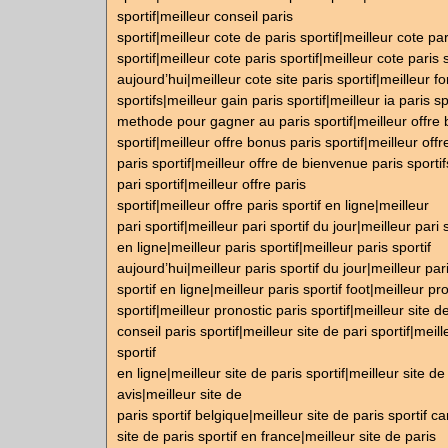
sportif|meilleur conseil paris
sportif|meilleur cote de paris sportif|meilleur cote par
sportif|meilleur cote paris sportif|meilleur cote paris s
aujourd’hui|meilleur cote site paris sportif|meilleur f
sportifs|meilleur gain paris sportif|meilleur ia paris sp
methode pour gagner au paris sportif|meilleur offre
sportif|meilleur offre bonus paris sportif|meilleur of
paris sportif|meilleur offre de bienvenue paris sportif
pari sportif|meilleur offre paris
sportif|meilleur offre paris sportif en ligne|meilleur
pari sportif|meilleur pari sportif du jour|meilleur pari s
en ligne|meilleur paris sportif|meilleur paris sportif
aujourd’hui|meilleur paris sportif du jour|meilleur par
sportif en ligne|meilleur paris sportif foot|meilleur p
sportif|meilleur pronostic paris sportif|meilleur site d
conseil paris sportif|meilleur site de pari sportif|meill
sportif
en ligne|meilleur site de paris sportif|meilleur site de 
avis|meilleur site de
paris sportif belgique|meilleur site de paris sportif c
site de paris sportif en france|meilleur site de paris