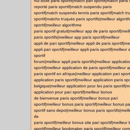
nul boxe paris sportif|match pari sportif|match paris 
reporté paris sportif|match suspendu paris
sportif|match suspendu tennis paris sportif|match tr
sportif|matchs truqués paris sportifs|meilleur algorit
sportif|meilleur algorithme
paris sportif gratuit|meilleur app de paris sportif|mei
paris sportifs|meilleur app paris sportif|meilleur
appli de pari sportif|meilleur appli de paris sportif|me
appli pari sportif|meilleur appli paris sportif|meilleur 
sportif
forum|meilleur appli paris sportifs|meilleur applicatio
sportif|meilleur application de paris sportif|meilleur 
paris sportif en afrique|meilleur application pari sport
application paris sportif|meilleur application paris spo
belgique|meilleur application pour les paris sportif|me
application pour pari sportif|meilleur bonus
de bienvenue paris sportif|meilleur bonus pari
sportif|meilleur bonus paris sportif|meilleur bonus pa
sportif sans depot|meilleur bonus paris sportifs|meil
de
paris sportif|meilleur bonus site pari sportif|meilleur
sportif|meilleur bookmaker paris sportif|meilleur com