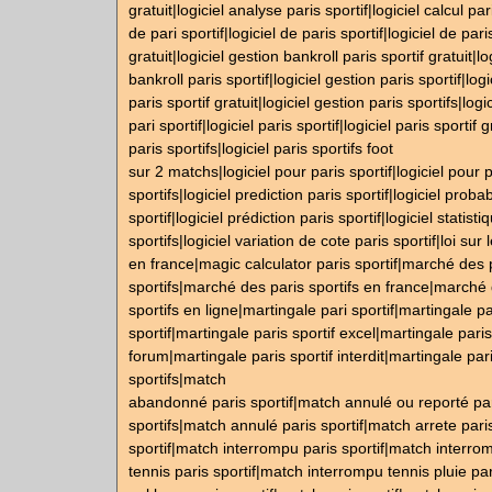
gratuit|logiciel analyse paris sportif|logiciel calcul pari
de pari sportif|logiciel de paris sportif|logiciel de pari
gratuit|logiciel gestion bankroll paris sportif gratuit|l
bankroll paris sportif|logiciel gestion paris sportif|log
paris sportif gratuit|logiciel gestion paris sportifs|logic
pari sportif|logiciel paris sportif|logiciel paris sportif g
paris sportifs|logiciel paris sportifs foot
sur 2 matchs|logiciel pour paris sportif|logiciel pour 
sportifs|logiciel prediction paris sportif|logiciel probab
sportif|logiciel prédiction paris sportif|logiciel statisti
sportifs|logiciel variation de cote paris sportif|loi sur 
en france|magic calculator paris sportif|marché des 
sportifs|marché des paris sportifs en france|marché 
sportifs en ligne|martingale pari sportif|martingale pa
sportif|martingale paris sportif excel|martingale paris
forum|martingale paris sportif interdit|martingale par
sportifs|match
abandonné paris sportif|match annulé ou reporté pa
sportifs|match annulé paris sportif|match arrete pari
sportif|match interrompu paris sportif|match interro
tennis paris sportif|match interrompu tennis pluie par