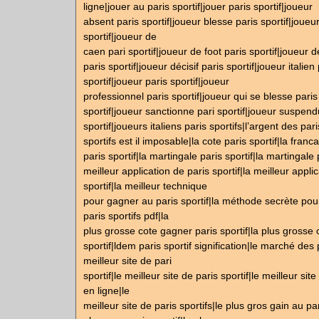
ligne|jouer au paris sportif|jouer paris sportif|joueur
absent paris sportif|joueur blesse paris sportif|joueu
sportif|joueur de
caen pari sportif|joueur de foot paris sportif|joueur de
paris sportif|joueur décisif paris sportif|joueur italien
sportif|joueur paris sportif|joueur
professionnel paris sportif|joueur qui se blesse paris
sportif|joueur sanctionne pari sportif|joueur suspend
sportif|joueurs italiens paris sportifs|l’argent des pari
sportifs est il imposable|la cote paris sportif|la franc
paris sportif|la martingale paris sportif|la martingale 
meilleur application de paris sportif|la meilleur applic
sportif|la meilleur technique
pour gagner au paris sportif|la méthode secrète po
paris sportifs pdf|la
plus grosse cote gagner paris sportif|la plus grosse 
sportif|ldem paris sportif signification|le marché des p
meilleur site de pari
sportif|le meilleur site de paris sportif|le meilleur site
en ligne|le
meilleur site de paris sportifs|le plus gros gain au par