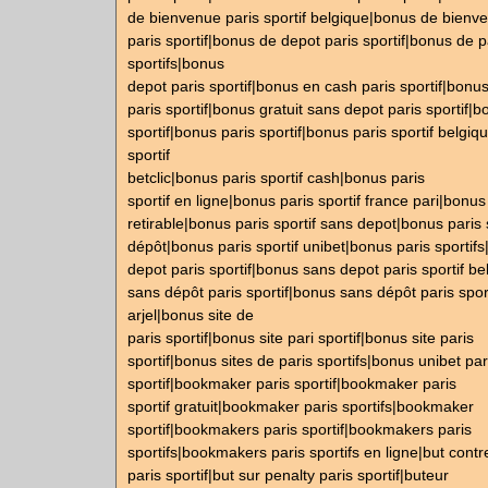
de bienvenue paris sportif belgique|bonus de bienv
paris sportif|bonus de depot paris sportif|bonus de p
sportifs|bonus
depot paris sportif|bonus en cash paris sportif|bonus
paris sportif|bonus gratuit sans depot paris sportif|b
sportif|bonus paris sportif|bonus paris sportif belgi
sportif
betclic|bonus paris sportif cash|bonus paris
sportif en ligne|bonus paris sportif france pari|bonus 
retirable|bonus paris sportif sans depot|bonus paris 
dépôt|bonus paris sportif unibet|bonus paris sportif
depot paris sportif|bonus sans depot paris sportif b
sans dépôt paris sportif|bonus sans dépôt paris spor
arjel|bonus site de
paris sportif|bonus site pari sportif|bonus site paris
sportif|bonus sites de paris sportifs|bonus unibet par
sportif|bookmaker paris sportif|bookmaker paris
sportif gratuit|bookmaker paris sportifs|bookmaker
sportif|bookmakers paris sportif|bookmakers paris
sportifs|bookmakers paris sportifs en ligne|but cont
paris sportif|but sur penalty paris sportif|buteur