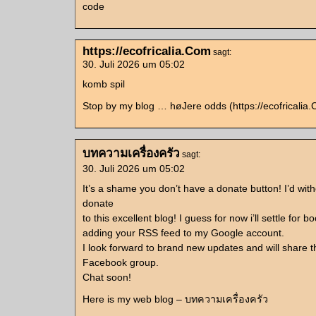
code
https://ecofricalia.Com
sagt:
30. Juli 2026 um 05:02
komb spil
Stop by my blog … høJere odds (https://ecofricalia
บทความเครื่องครัว
sagt:
30. Juli 2026 um 05:02
It’s a shame you don’t have a donate button! I’d wit
donate
to this excellent blog! I guess for now i’ll settle for
adding your RSS feed to my Google account.
I look forward to brand new updates and will share t
Facebook group.
Chat soon!
Here is my web blog – บทความเครื่องครัว