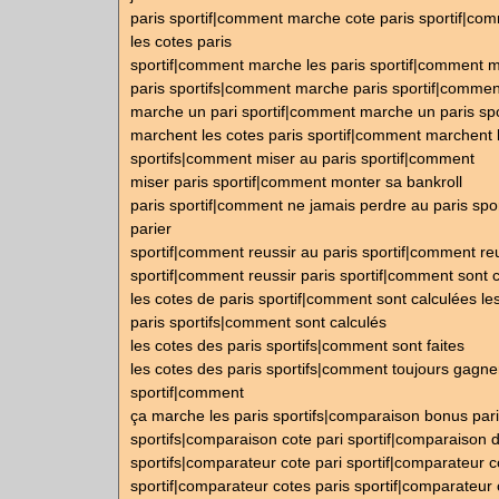
paris sportif|comment marche cote paris sportif|c
les cotes paris
sportif|comment marche les paris sportif|comment 
paris sportifs|comment marche paris sportif|commen
marche un pari sportif|comment marche un paris sp
marchent les cotes paris sportif|comment marchent l
sportifs|comment miser au paris sportif|comment
miser paris sportif|comment monter sa bankroll
paris sportif|comment ne jamais perdre au paris sp
parier
sportif|comment reussir au paris sportif|comment reu
sportif|comment reussir paris sportif|comment sont c
les cotes de paris sportif|comment sont calculées le
paris sportifs|comment sont calculés
les cotes des paris sportifs|comment sont faites
les cotes des paris sportifs|comment toujours gagne
sportif|comment
ça marche les paris sportifs|comparaison bonus par
sportifs|comparaison cote pari sportif|comparaison d
sportifs|comparateur cote pari sportif|comparateur c
sportif|comparateur cotes paris sportif|comparateur 