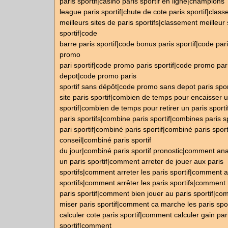
paris sportif|casino paris sportif en ligne|champions
league paris sportif|chute de cote paris sportif|clas
meilleurs sites de paris sportifs|classement meilleur 
sportif|code
barre paris sportif|code bonus paris sportif|code pari
promo
pari sportif|code promo paris sportif|code promo pari
depot|code promo paris
sportif sans dépôt|code promo sans depot paris spo
site paris sportif|combien de temps pour encaisser u
sportif|combien de temps pour retirer un paris sport
paris sportifs|combine paris sportif|combines paris 
pari sportif|combiné paris sportif|combiné paris sport
conseil|combiné paris sportif
du jour|combiné paris sportif pronostic|comment ana
un paris sportif|comment arreter de jouer aux paris
sportifs|comment arreter les paris sportif|comment ar
sportifs|comment arrêter les paris sportifs|comment
paris sportif|comment bien jouer au paris sportif|c
miser paris sportif|comment ca marche les paris sp
calculer cote paris sportif|comment calculer gain par
sportif|comment