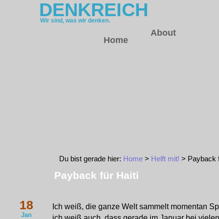
DENKREICH
Wir sind, was wir denken.
About
Home
Du bist gerade hier:
Home
>
Helft mit!
> Payback f
Payback für Haiti
18
Ich weiß, die ganze Welt sammelt momentan Spe
Jan
ich weiß auch, dass gerade im Januar bei viele