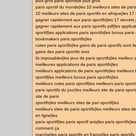
plus gros paris sportif|le plus gros
paris sportif du monde|les 10 meilleurs sites de paris
10 meilleurs sites de paris sportifs en afrique|les 17
gagner rapidement aux paris sportifs|les 17 secrets
gagner rapidement aux paris sportifs pdf|les applica
sportif|les applications paris sportifs|les bonus paris 
bookmakers paris sportifs|les
cotes paris sportifs|les gains de paris sportifs sont i
gains des paris sportifs sont
ils imposables|les jeux de paris sportifs|les meilleur p
meilleures applications de paris sportifs|les
meilleurs applications de paris sportifs|les meilleurs
sportif|les meilleurs bonus paris sportifs|les
meilleurs cotes paris sportif|les meilleurs paris sporti
paris sportifs du jour|les meilleurs site de paris sport
site de paris
sportifs|les meilleurs sites de pari sportif|les
meilleurs sites de paris sportifs|les meilleurs sites de
en ligne|les
paris sportif|les paris sportif avis|les paris sportifs|le
comment ça
marche|les paris sportifs en france|les paris sportifs 