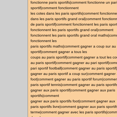
fonctionne paris sportifs|comment fonctionne un par
sportif|comment fonctionnent
les cotes dans les paris sportifs|comment fonctionne
dans les paris sportifs grand oral|comment fonctionn
de paris sportif|comment fonctionnent les paris spo
fonctionnent les paris sportifs grand oral|comment
fonctionnent les paris sportifs grand oral maths|co
fonctionnent les
paris sportifs maths|comment gagner a coup sur au 
sportif|comment gagner a tous les
coups au paris sportif|comment gagner a tout les c
au paris sportif|comment gagner au pari sportif|co
pari sportif football|comment gagner au paris sport
gagner au paris sportif a coup sur|comment gagner a
foot|comment gagner au paris sportif forum|comme
paris sportif tennis|comment gagner au paris sport
gagner aux paris sportif|comment gagner aux paris
sportifs|comment
gagner aux paris sportifs foot|comment gagner aux
paris sportifs livre|comment gagner aux paris sportif
terme|comment gagner avec les paris sportifs|com