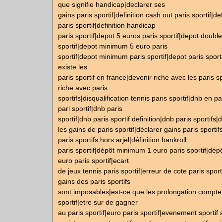
que signifie handicap|declarer ses
gains paris sportif|definition cash out paris sportif|de
paris sportif|definition handicap
paris sportif|depot 5 euros paris sportif|depot double
sportif|depot minimum 5 euro paris
sportif|depot minimum paris sportif|depot paris spor
existe les
paris sportif en france|devenir riche avec les paris s
riche avec paris
sportifs|disqualification tennis paris sportif|dnb en pa
pari sportif|dnb paris
sportif|dnb paris sportif definition|dnb paris sportifs|
les gains de paris sportif|déclarer gains paris sportif
paris sportifs hors arjel|définition bankroll
paris sportif|dépôt minimum 1 euro paris sportif|dé
euro paris sportif|ecart
de jeux tennis paris sportif|erreur de cote paris sport
gains des paris sportifs
sont imposables|est-ce que les prolongation compte
sportif|etre sur de gagner
au paris sportif|euro paris sportif|evenement sportif 