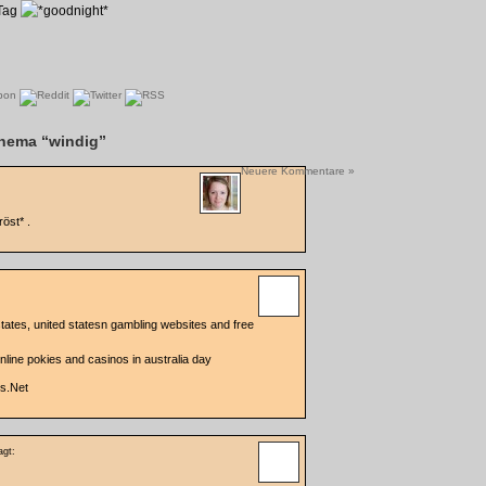
 Tag
hema “windig”
Neuere Kommentare »
.
tates, united statesn gambling websites and free
nline pokies and casinos in australia day
ts.Net
agt: