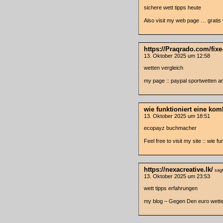
sichere wett tipps heute
Also visit my web page … gratis
https://Praqrado.com/fixe
13. Oktober 2025 um 12:58
wetten vergleich
my page :: paypal sportwetten an
wie funktioniert eine kom
13. Oktober 2025 um 18:51
ecopayz buchmacher
Feel free to visit my site :: wie f
https://nexacreative.lk/
sagt
13. Oktober 2025 um 23:53
wett tipps erfahrungen
my blog – Gegen Den euro wetten 