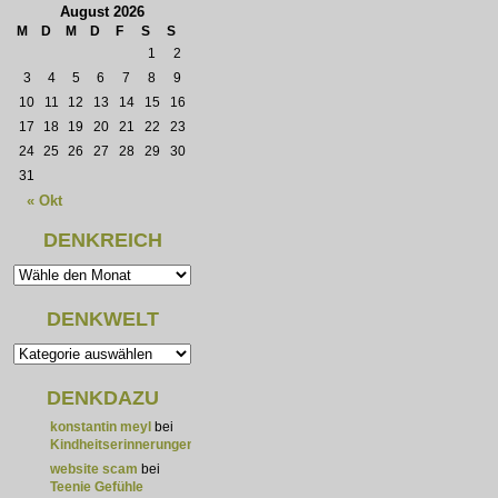
August 2026
M
D
M
D
F
S
S
1
2
3
4
5
6
7
8
9
10
11
12
13
14
15
16
17
18
19
20
21
22
23
24
25
26
27
28
29
30
31
« Okt
DENKREICH
DENKWELT
DENKDAZU
konstantin meyl
bei
Kindheitserinnerungen
website scam
bei
Teenie Gefühle