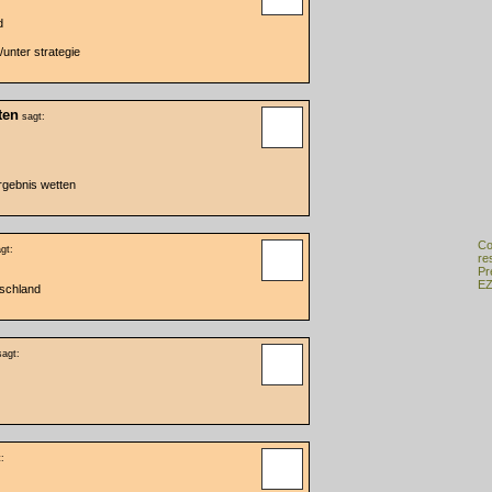
d
/unter strategie
ten
sagt:
rgebnis wetten
Co
gt:
re
Pr
EZ
tschland
sagt:
: