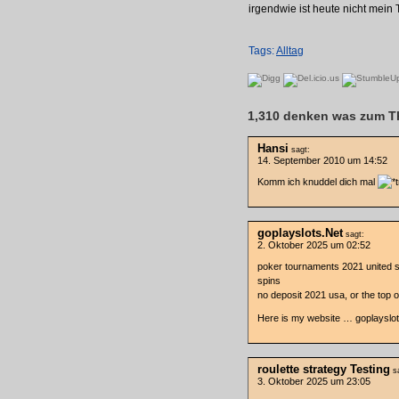
irgendwie ist heute nicht mein
Tags:
Alltag
1,310 denken was zum T
Hansi
sagt:
14. September 2010 um 14:52
Komm ich knuddel dich mal
goplayslots.Net
sagt:
2. Oktober 2025 um 02:52
poker tournaments 2021 united s
spins
no deposit 2021 usa, or the top o
Here is my website … goplayslo
roulette strategy Testing
s
3. Oktober 2025 um 23:05