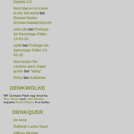
Update 2.0
best places to travel
in the fall world
bei
Rezept Giotto-
Schwarzwälderkirschtorte
web site
bei
Freitags-
äh-Samstags-Füller
13-03-10
uy88
bei
Freitags-äh-
Samstags-Füller 13-
03-10
descargas De
casinos para Jugar
gratis
bei
*würg*
Kirby
bei
Aufkleber
DENKWOLKE
WP Cumulus Flash tag cloud by
Roy Tanck
and
Luke Morton
requires
Flash Player
9 or better.
DENKQUER
be easy
Dalheim Lama Tours
eNKay Design