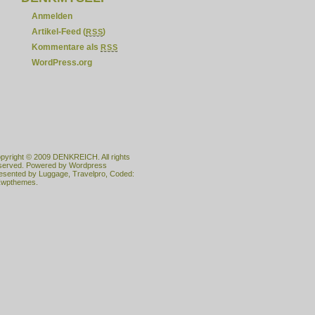
Anmelden
Artikel-Feed (
)
RSS
Kommentare als
RSS
WordPress.org
pyright © 2009
DENKREICH
. All rights
served. Powered by
Wordpress
esented by
Luggage
,
Travelpro
, Coded:
wpthemes.