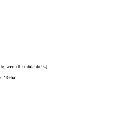
g, wenn ihr mitdenkt! :-)
d ‘
Reha
’