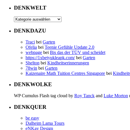
DENKWELT
DENKDAZU
Traci
bei
Garten
Ofelia
bei
Teenie Gefühle Update 2.0
webpage
bei
Bis das der TÜV und scheidet
https://1xbetyukleapk.com/
bei
Garten
Shelton
bei
Kindheitserinnerungen
78win
bei
Garten
Kaizenaire Math Tuition Centres Singapore
bei
Kindheit
DENKWOLKE
WP Cumulus Flash tag cloud by
Roy Tanck
and
Luke Morton
DENKQUER
be easy
Dalheim Lama Tours
eNKay Design