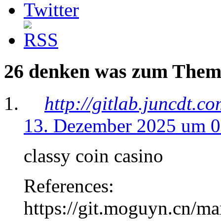
26 denken was zum Thema
http://gitlab.juncdt.co
13. Dezember 2025 um 0
classy coin casino
References:
https://git.moguyn.cn/m