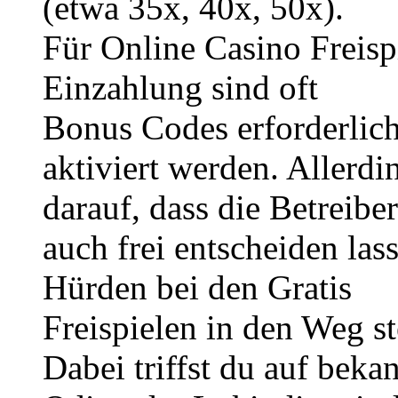
(etwa 35x, 40x, 50x).
Für Online Casino Freisp
Einzahlung sind oft
Bonus Codes erforderlich
aktiviert werden. Allerdi
darauf, dass die Betreibe
auch frei entscheiden las
Hürden bei den Gratis
Freispielen in den Weg st
Dabei triffst du auf beka