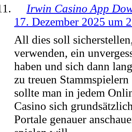
Irwin Casino App Do
17. Dezember 2025 um 2
All dies soll sicherstelle
verwenden, ein unvergess
haben und sich dann langf
zu treuen Stammspielern
sollte man in jedem Onli
Casino sich grundsätzli
Portale genauer anschau