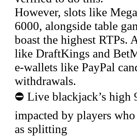
However, slots like Mega
6000, alongside table gam
boast the highest RTPs. A
like DraftKings and Be
e-wallets like PayPal can
withdrawals.
⛔ Live blackjack’s high 
impacted by players who 
as splitting