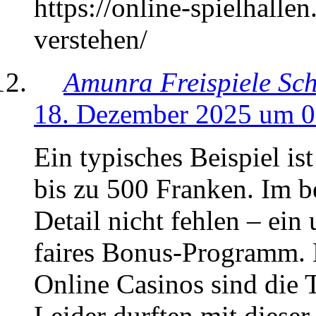
https://online-spielhalle
verstehen/
Amunra Freispiele Sch
18. Dezember 2025 um 0
Ein typisches Beispiel i
bis zu 500 Franken. Im b
Detail nicht fehlen – ei
faires Bonus-Programm. D
Online Casinos sind die 
Leider durften mit dieser