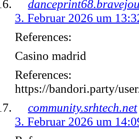
danceprint68.bravejou
3. Februar 2026 um 13:3
References:
Casino madrid
References:
https://bandori.party/u
community.srhtech.net
3. Februar 2026 um 14:0