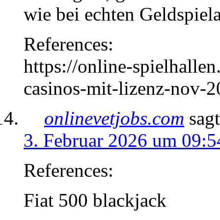
wie bei echten Geldspiel
References:
https://online-spielhalle
casinos-mit-lizenz-nov-2
onlinevetjobs.com
sagt
3. Februar 2026 um 09:5
References:
Fiat 500 blackjack