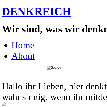
DENKREICH
Wir sind, was wir denk
Home
About
Hallo ihr Lieben, hier denk
wahnsinnig, wenn ihr mitden