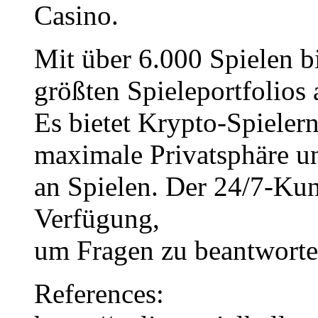
Casino.
Mit über 6.000 Spielen b
größten Spieleportfolios
Es bietet Krypto-Spielern
maximale Privatsphäre u
an Spielen. Der 24/7-Kun
Verfügung,
um Fragen zu beantworte
References: