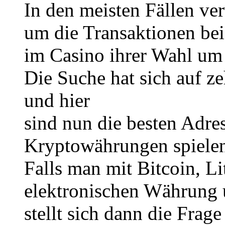
In den meisten Fällen ve
um die Transaktionen bei 
im Casino ihrer Wahl um
Die Suche hat sich auf z
und hier
sind nun die besten Adre
Kryptowährungen spiele
Falls man mit Bitcoin, Li
elektronischen Währung 
stellt sich dann die Frag