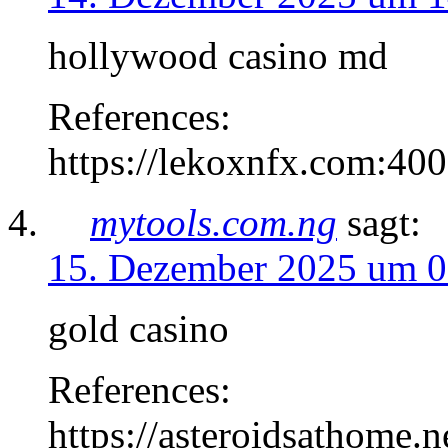
hollywood casino md
References:
https://lekoxnfx.com:40
mytools.com.ng
sagt:
15. Dezember 2025 um 0
gold casino
References:
https://asteroidsathome.