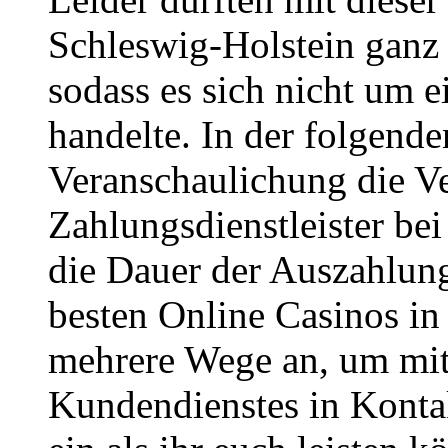
Schleswig-Holstein ganz 
sodass es sich nicht um 
handelte. In der folgende
Veranschaulichung die Ve
Zahlungsdienstleister be
die Dauer der Auszahlun
besten Online Casinos in
mehrere Wege an, um mit
Kundendienstes in Kontak