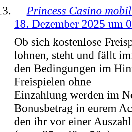
Princess Casino mobil
18. Dezember 2025 um 0
Ob sich kostenlose Freis
lohnen, steht und fällt i
den Bedingungen im Hin
Freispielen ohne
Einzahlung werden im Nor
Bonusbetrag in eurem Ac
den ihr vor einer Ausza