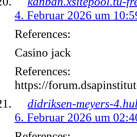
kanban.xsitepool.tu-fr
4. Februar 2026 um 10:5
References:
Casino jack
References:
https://forum.dsapinstitu
didriksen-meyers-4.hu
6. Februar 2026 um 02:4
References: