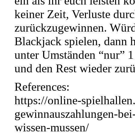
ein als ihr euch leisten 
keiner Zeit, Verluste dur
zurückzugewinnen. Würde
Blackjack spielen, dann 
unter Umständen “nur” 1 
und den Rest wieder zu
References:
https://online-spielhallen
gewinnauszahlungen-bei-
wissen-mussen/