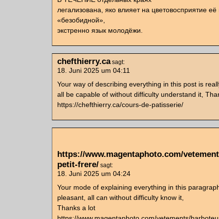
легализована, яко влияет на цветовосприятие её 
«безобидной»,
экстренно язык молодёжи.
chefthierry.ca
sagt:
18. Juni 2025 um 04:11
Your way of describing everything in this post is real
all be capable of without difficulty understand it, Tha
https://chefthierry.ca/cours-de-patisserie/
https://www.magentaphoto.com/vetement
petit-frere/
sagt:
18. Juni 2025 um 04:24
Your mode of explaining everything in this paragraph 
pleasant, all can without difficulty know it,
Thanks a lot
https://www.magentaphoto.com/vetements/barboteuse