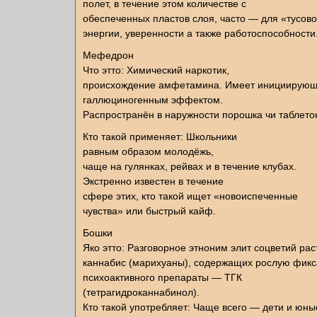
полет, в течение этом количестве с
обеспеченных пластов слоя, часто — для «тусов
энергии, уверенности а также работоспособности
Мефедрон
Что этто: Химический наркотик,
происхождение амфетамина. Имеет инициирую
галлюциногенным эффектом.
Распространён в наружности порошка чи таблеток
Кто такой применяет: Школьники
равным образом молодёжь,
чаще на гулянках, рейвах и в течение клубах.
Экстренно известен в течение
сфере этих, кто такой ищет «новоиспеченные
чувства» или быстрый кайф.
Бошки
Яко этто: Разговорное этноним элит соцветий ра
каннабис (марихуаны), содержащих рослую фик
психоактивного препараты — ТГК
(тетрагидроканнабинол).
Кто такой употребляет: Чаще всего — дети и юны