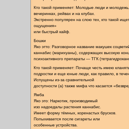
Кто такой применяет: Молодые люди и молодежь
вечеринках, рейвах и на клубах.
Экстренно популярен на слою тех, кто такой ище
ощущения»
или быстрый кайф.
Бошки
Яко этто: Разговорное название макушек соцвети
каннабис (марихуаны), содержащих высокую ко
психоактивного препараты — ТГК (тетрагидрокан
Кто такой применяет: Почаще честь имею кланят
подростки и еще юные люди, как правило, в тече
Испущены из-за сравнительной
доступности (а) также мифа что касается «безвре
Ямба
Яко это: Наркотик, производимый
изо надоедалы растения каннабис.
Имеет форму тёмных, коренастых брусков.
Попыхивается после сигареты или
особенные устройства.