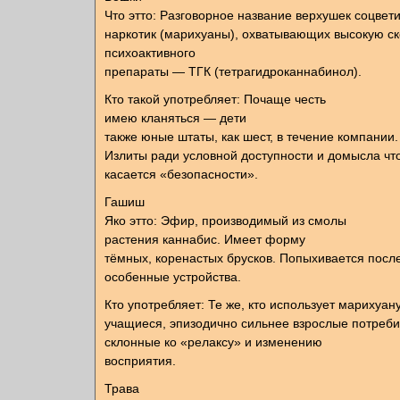
Что этто: Разговорное название верхушек соцвет
наркотик (марихуаны), охватывающих высокую с
психоактивного
препараты — ТГК (тетрагидроканнабинол).
Кто такой употребляет: Почаще честь
имею кланяться — дети
также юные штаты, как шест, в течение компании.
Излиты ради условной доступности и домысла чт
касается «безопасности».
Гашиш
Яко этто: Эфир, производимый из смолы
растения каннабис. Имеет форму
тёмных, коренастых брусков. Попыхивается после
особенные устройства.
Кто употребляет: Те же, кто использует марихуан
учащиеся, эпизодично сильнее взрослые потреби
склонные ко «релаксу» и изменению
восприятия.
Трава