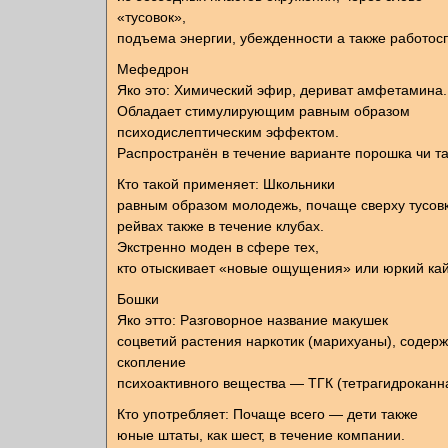
«тусовок»,
подъема энергии, убежденности а также работос
Мефедрон
Яко это: Химический эфир, дериват амфетамина.
Обладает стимулирующим равным образом
психодислептическим эффектом.
Распространён в течение варианте порошка чи та
Кто такой применяет: Школьники
равным образом молодежь, почаще сверху тусовк
рейвах также в течение клубах.
Экстренно моден в сфере тех,
кто отыскивает «новые ощущения» или юркий ка
Бошки
Яко этто: Разговорное название макушек
соцветий растения наркотик (марихуаны), содер
скопление
психоактивного вещества — ТГК (тетрагидроканн
Кто употребляет: Почаще всего — дети также
юные штаты, как шест, в течение компании.