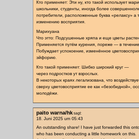
Кто применяет: Эти ну, кто такой использует мар
школьники, студенты, иногда более совершеннол
потребители, расположенные буква «релаксу» а 
изменению восприятия.
Марихуана
Что этто: Подсушенные хряпа и еще цветы расте
Применяется путём курения, пореже — в течение
Побуждает успокоение, изменённое цветовоспри
эйфорию.
Кто такой применяет: Шибко широкий круг —
через подростков ут взрослых.
В некоторых краях легализована, что воздействуе
сверху цветовосприятие ее как «безобидной», ос
молодёжи.
paito warna/hk
sagt:
18. Juni 2025 um 05:43
An outstanding share! I have just forwarded this ont
who has been conducting a little homework on this.