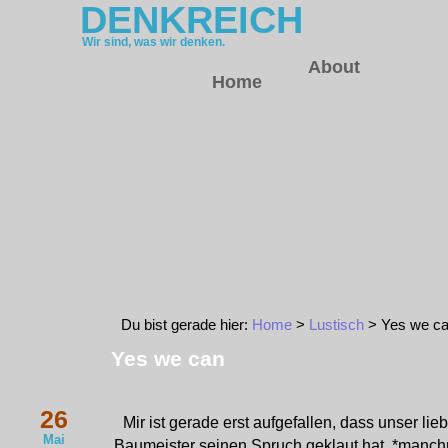
DENKREICH
Wir sind, was wir denken.
About
Home
Du bist gerade hier:
Home
>
Lustisch
> Yes we c
Yes we can
26
Mir ist gerade erst aufgefallen, dass unser 
Mai
Baumeister seinen Spruch geklaut hat. *manchm