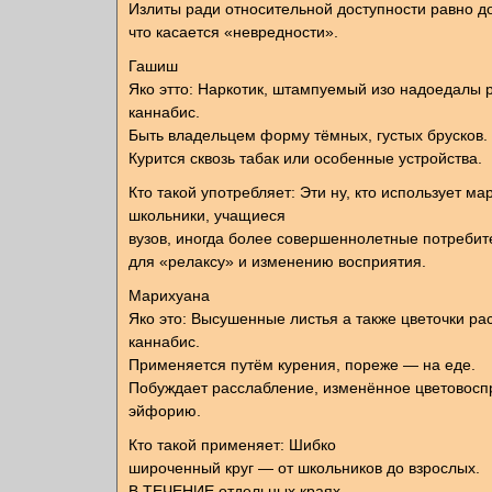
Излиты ради относительной доступности равно 
что касается «невредности».
Гашиш
Яко этто: Наркотик, штампуемый изо надоедалы 
каннабис.
Быть владельцем форму тёмных, густых брусков.
Курится сквозь табак или особенные устройства.
Кто такой употребляет: Эти ну, кто использует м
школьники, учащиеся
вузов, иногда более совершеннолетные потребит
для «релаксу» и изменению восприятия.
Марихуана
Яко это: Высушенные листья а также цветочки ра
каннабис.
Применяется путём курения, пореже — на еде.
Побуждает расслабление, изменённое цветовосп
эйфорию.
Кто такой применяет: Шибко
широченный круг — от школьников до взрослых.
В ТЕЧЕНИЕ отдельных краях