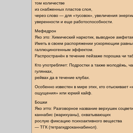
том количестве
из снабженных пластов слоя,
через слово — для «тусовок», увеличения энерги
уверенности и еще работоспособности.
Мефедрон
Яко это: Химический наркотик, выводное амфета
Иметь в своем распоряжении ускоряющим равны
галлюциногенным эффектом.
Распространён в течение пейзаже порошка чи таб
Кто употребляет: Подростки а также молодёжь, ч
гулянках,
рейвах да в течение клубах.
Особенно известен в мире этих, кто отыскивает 
ощущения» или юркий кайф.
Бошки
Яко этто: Разговорное название верхушек соцвет
каннабис (марихуаны), охватывающих
рослую фиксацию психоактивного вещества
— ТГК (тетрагидроканнабинол).