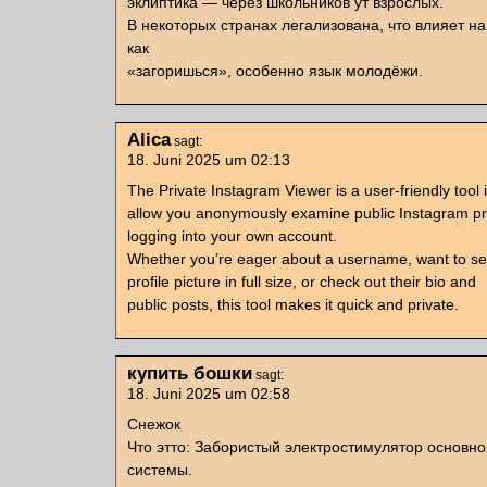
эклиптика — через школьников ут взрослых.
В некоторых странах легализована, что влияет н
как
«загоришься», особенно язык молодёжи.
Alica
sagt:
18. Juni 2025 um 02:13
The Private Instagram Viewer is a user-friendly tool 
allow you anonymously examine public Instagram pro
logging into your own account.
Whether you’re eager about a username, want to 
profile picture in full size, or check out their bio and
public posts, this tool makes it quick and private.
купить бошки
sagt:
18. Juni 2025 um 02:58
Снежок
Что этто: Забористый электростимулятор основн
системы.