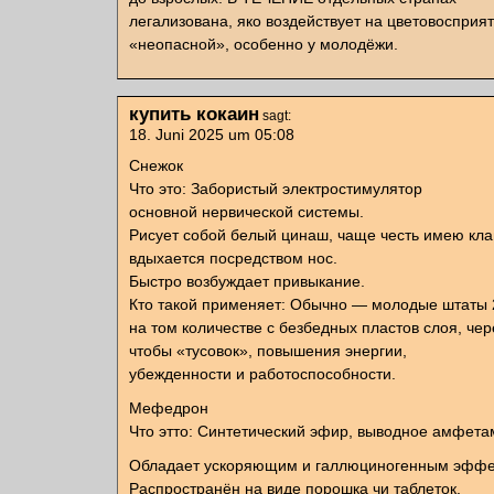
легализована, яко воздействует на цветовосприят
«неопасной», особенно у молодёжи.
купить кокаин
sagt:
18. Juni 2025 um 05:08
Снежок
Что это: Забористый электростимулятор
основной нервической системы.
Рисует собой белый цинаш, чаще честь имею кла
вдыхается посредством нос.
Быстро возбуждает привыкание.
Кто такой применяет: Обычно — молодые штаты 
на том количестве с безбедных пластов слоя, че
чтобы «тусовок», повышения энергии,
убежденности и работоспособности.
Мефедрон
Что этто: Синтетический эфир, выводное амфета
Обладает ускоряющим и галлюциногенным эффе
Распространён на виде порошка чи таблеток.