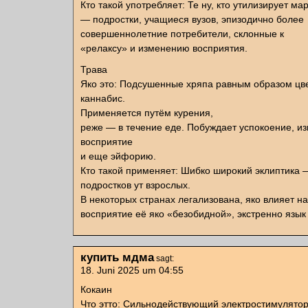
Кто такой употребляет: Те ну, кто утилизирует ма
— подростки, учащиеся вузов, эпизодично более
совершеннолетние потребители, склонные к
«релаксу» и изменению восприятия.
Трава
Яко это: Подсушенные хряпа равным образом цв
каннабис.
Применяется путём курения,
реже — в течение еде. Побуждает успокоение, и
восприятие
и еще эйфорию.
Кто такой применяет: Шибко широкий эклиптика 
подростков ут взрослых.
В некоторых странах легализована, яко влияет на
восприятие её яко «безобидной», экстренно язы
купить мдма
sagt:
18. Juni 2025 um 04:55
Кокаин
Что этто: Сильнодействующий электростимулято