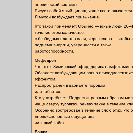
нервической системы.
Рисует собой ярый цинаш, чаще всего вдыхается 
Я мухой возбуждает привыкание.
Кто такой применяет: Обычно — юные люди 20–40
течение этом количестве
с безбедных пластов слоя, через слово — чтобы 
подъема энергии, уверенности а также
работоспособности.
Мефедрон
Что этто: Химический эфир, дериват амфетамина
Обладает возбуждающим равно психодислептич
эффектом.
Распространён в варианте порошка
или таблеток.
Кто употребляет: Подростки равным образом мол
чаще сверху тусовках, рейвах также в течение клу
Особенно востребован в течение слою этих, кто 
«новоиспеченные ощущения»
чи юркий кайф.
Бошки