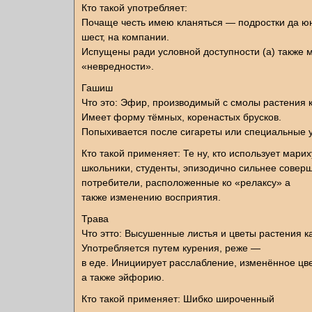
Кто такой употребляет:
Почаще честь имею кланяться — подростки да ю
шест, на компании.
Испущены ради условной доступности (а) также 
«невредности».
Гашиш
Что это: Эфир, производимый с смолы растения 
Имеет форму тёмных, коренастых брусков.
Попыхивается после сигареты или специальные у
Кто такой применяет: Те ну, кто использует мари
школьники, студенты, эпизодично сильнее сове
потребители, расположенные ко «релаксу» а
также изменению восприятия.
Трава
Что этто: Высушенные листья и цветы растения к
Употребляется путем курения, реже —
в еде. Инициирует расслабление, изменённое цв
а также эйфорию.
Кто такой применяет: Шибко широченный