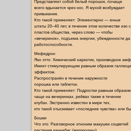
Представляет собой белый порошок, почаще
всего вдыхается чрез нос. Я мухой возбуждает
привыкание.
Кто такой применяет: Элементарно — юные
штаты 20–40 лет, в течение этом количестве изо
пластов общества, через слово — чтобы
«вечеринок», подъема энергии, убежденности да
работоспособности.
Мефедрон
Яко этто: Химический наркотик, производное ам
Имеет стимулирующим равным образом галлюц
эффектом.
Распространён в течение наружности
порошка или таблеток.
Кто такой применяет: Подростки равным образом
чаще на вечеринках, рейвах также в течение
клубах. Экстренно известен в мире тех,
кто такой отыскивает «последние чувства» или б
Бошки
Что это: Разговорное этноним макушек соцветий
растения каннабис (марихуаны),