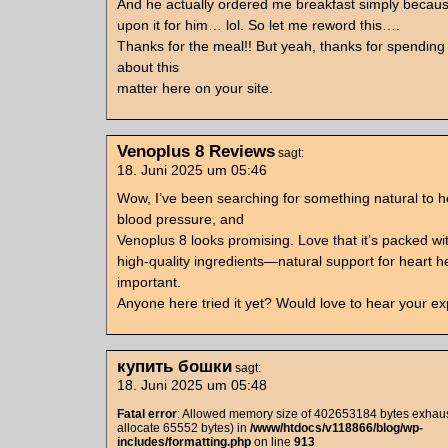
And he actually ordered me breakfast simply becaus
upon it for him… lol. So let me reword this….
Thanks for the meal!! But yeah, thanks for spending 
about this
matter here on your site.
Venoplus 8 Reviews
sagt:
18. Juni 2025 um 05:46
Wow, I’ve been searching for something natural to
blood pressure, and
Venoplus 8 looks promising. Love that it’s packed wi
high-quality ingredients—natural support for heart he
important.
Anyone here tried it yet? Would love to hear your ex
купить бошки
sagt:
18. Juni 2025 um 05:48
Fatal error
: Allowed memory size of 402653184 bytes exhaust
allocate 65552 bytes) in
/www/htdocs/v118866/blog/wp-
includes/formatting.php
on line
913