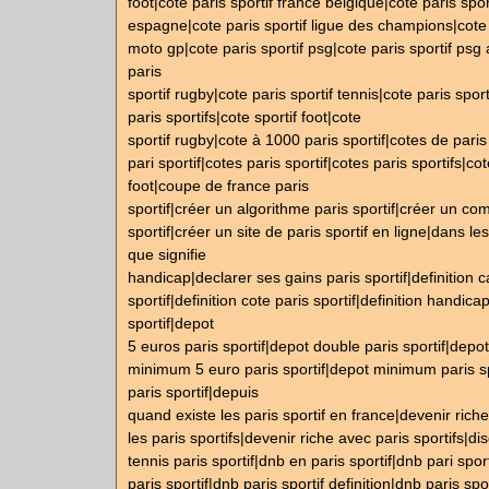
foot|cote paris sportif france belgique|cote paris spor
espagne|cote paris sportif ligue des champions|cote 
moto gp|cote paris sportif psg|cote paris sportif psg
paris
sportif rugby|cote paris sportif tennis|cote paris spor
paris sportifs|cote sportif foot|cote
sportif rugby|cote à 1000 paris sportif|cotes de paris
pari sportif|cotes paris sportif|cotes paris sportifs|cot
foot|coupe de france paris
sportif|créer un algorithme paris sportif|créer un co
sportif|créer un site de paris sportif en ligne|dans les
que signifie
handicap|declarer ses gains paris sportif|definition c
sportif|definition cote paris sportif|definition handica
sportif|depot
5 euros paris sportif|depot double paris sportif|depot
minimum 5 euro paris sportif|depot minimum paris sp
paris sportif|depuis
quand existe les paris sportif en france|devenir rich
les paris sportifs|devenir riche avec paris sportifs|dis
tennis paris sportif|dnb en paris sportif|dnb pari spor
paris sportif|dnb paris sportif definition|dnb paris spo