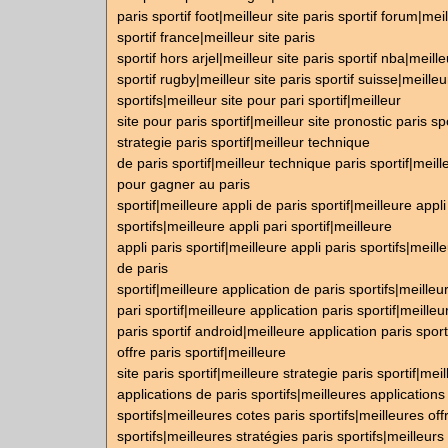
paris sportif foot|meilleur site paris sportif forum|meil
sportif france|meilleur site paris
sportif hors arjel|meilleur site paris sportif nba|meille
sportif rugby|meilleur site paris sportif suisse|meilleu
sportifs|meilleur site pour pari sportif|meilleur
site pour paris sportif|meilleur site pronostic paris sp
strategie paris sportif|meilleur technique
de paris sportif|meilleur technique paris sportif|meil
pour gagner au paris
sportif|meilleure appli de paris sportif|meilleure appli
sportifs|meilleure appli pari sportif|meilleure
appli paris sportif|meilleure appli paris sportifs|meill
de paris
sportif|meilleure application de paris sportifs|meilleu
pari sportif|meilleure application paris sportif|meilleu
paris sportif android|meilleure application paris sport
offre paris sportif|meilleure
site paris sportif|meilleure strategie paris sportif|mei
applications de paris sportifs|meilleures applications
sportifs|meilleures cotes paris sportifs|meilleures off
sportifs|meilleures stratégies paris sportifs|meilleurs 