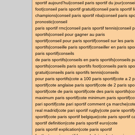
sportif aujourd’hui|conseil paris sportif du jour|consei
foot|conseil paris sportif gratuit|conseil paris sportif 
champions|conseil paris sportif nba|conseil paris spor
pronostic|conseil
paris sportif rmc|conseil paris sportif tennis|conseil p
sportifs|conseil pour gagner au paris
sportif|conseil pour paris sportif|conseil sur les paris
sportifs|conseille paris sportif|conseiller en paris spor
paris sportif|conseils
de paris sportifs|conseils en paris sportifs|conseils p
sportifs|conseils paris sportifs foot|conseils paris spor
gratuit|conseils paris sportifs tennis|conseils
pour paris sportifs|cote a 100 paris sportif|cote a 2 p
sportif|cote anglaise paris sportif|cote de 2 paris spor
sportif|cote de paris sportif|cote des paris sportifs|co
maximum paris sportif|cote minimum paris sportif|co
pari sportif|cote pari sportif comment ça marche|cote
real madrid|cote pari sportif rugby|cote parie sportif|
sportif|cote paris sportif belgique|cote paris sportif c
sportif definition|cote paris sportif euro|cote
paris sportif explication|cote paris sportif