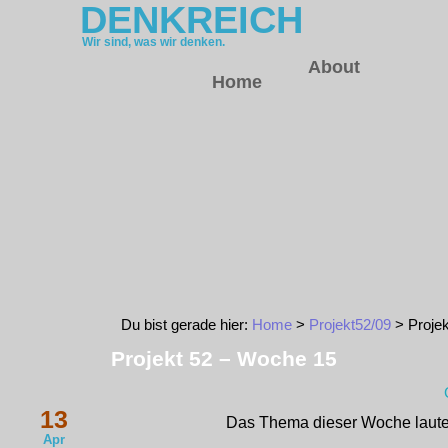
DENKREICH
Wir sind, was wir denken.
About
Home
Du bist gerade hier:
Home
>
Projekt52/09
> Proje
Projekt 52 – Woche 15
13
Das Thema dieser Woche laute
Apr