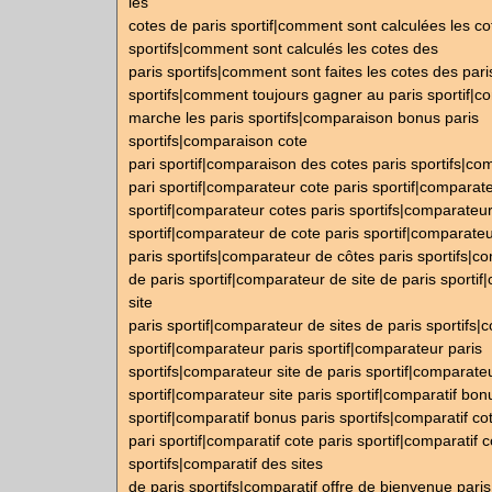
les
cotes de paris sportif|comment sont calculées les co
sportifs|comment sont calculés les cotes des
paris sportifs|comment sont faites les cotes des pari
sportifs|comment toujours gagner au paris sportif|
marche les paris sportifs|comparaison bonus paris
sportifs|comparaison cote
pari sportif|comparaison des cotes paris sportifs|co
pari sportif|comparateur cote paris sportif|comparat
sportif|comparateur cotes paris sportifs|comparateur
sportif|comparateur de cote paris sportif|comparate
paris sportifs|comparateur de côtes paris sportifs|c
de paris sportif|comparateur de site de paris sporti
site
paris sportif|comparateur de sites de paris sportifs|
sportif|comparateur paris sportif|comparateur paris
sportifs|comparateur site de paris sportif|comparateu
sportif|comparateur site paris sportif|comparatif bon
sportif|comparatif bonus paris sportifs|comparatif co
pari sportif|comparatif cote paris sportif|comparatif c
sportifs|comparatif des sites
de paris sportifs|comparatif offre de bienvenue paris