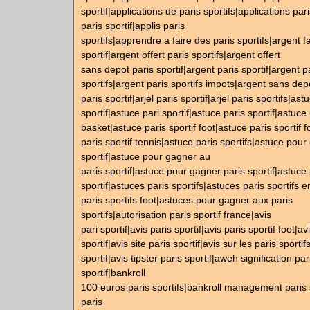
sportif|applications de paris sportifs|applications pari
paris sportif|applis paris
sportifs|apprendre a faire des paris sportifs|argent fa
sportif|argent offert paris sportifs|argent offert
sans depot paris sportif|argent paris sportif|argent p
sportifs|argent paris sportifs impots|argent sans dep
paris sportif|arjel paris sportif|arjel paris sportifs|as
sportif|astuce pari sportif|astuce paris sportif|astuce 
basket|astuce paris sportif foot|astuce paris sportif
paris sportif tennis|astuce paris sportifs|astuce pou
sportif|astuce pour gagner au
paris sportif|astuce pour gagner paris sportif|astuce
sportif|astuces paris sportifs|astuces paris sportifs 
paris sportifs foot|astuces pour gagner aux paris
sportifs|autorisation paris sportif france|avis
pari sportif|avis paris sportif|avis paris sportif foot|av
sportif|avis site paris sportif|avis sur les paris sportif
sportif|avis tipster paris sportif|aweh signification par
sportif|bankroll
100 euros paris sportifs|bankroll management paris s
paris