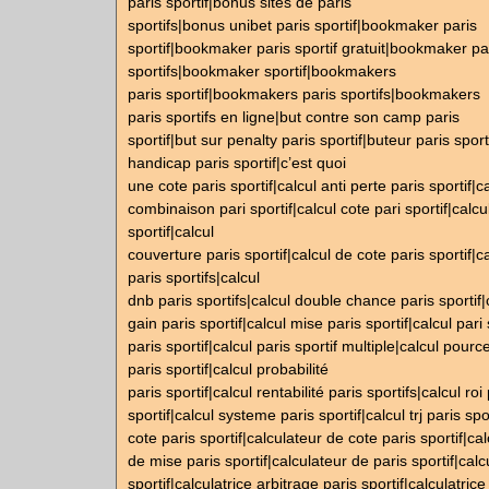
paris sportif|bonus sites de paris
sportifs|bonus unibet paris sportif|bookmaker paris
sportif|bookmaker paris sportif gratuit|bookmaker pa
sportifs|bookmaker sportif|bookmakers
paris sportif|bookmakers paris sportifs|bookmakers
paris sportifs en ligne|but contre son camp paris
sportif|but sur penalty paris sportif|buteur paris sport
handicap paris sportif|c’est quoi
une cote paris sportif|calcul anti perte paris sportif|c
combinaison pari sportif|calcul cote pari sportif|calcu
sportif|calcul
couverture paris sportif|calcul de cote paris sportif|c
paris sportifs|calcul
dnb paris sportifs|calcul double chance paris sportif|
gain paris sportif|calcul mise paris sportif|calcul pari 
paris sportif|calcul paris sportif multiple|calcul pour
paris sportif|calcul probabilité
paris sportif|calcul rentabilité paris sportifs|calcul roi
sportif|calcul systeme paris sportif|calcul trj paris spo
cote paris sportif|calculateur de cote paris sportif|ca
de mise paris sportif|calculateur de paris sportif|calc
sportif|calculatrice arbitrage paris sportif|calculatrice