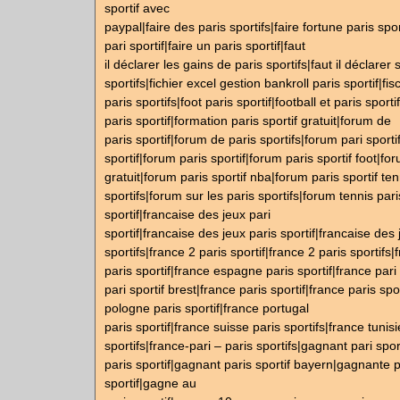
sportif avec
paypal|faire des paris sportifs|faire fortune paris spor
pari sportif|faire un paris sportif|faut
il déclarer les gains de paris sportifs|faut il déclarer
sportifs|fichier excel gestion bankroll paris sportif|fis
paris sportifs|foot paris sportif|football et paris sportif
paris sportif|formation paris sportif gratuit|forum de
paris sportif|forum de paris sportifs|forum pari sporti
sportif|forum paris sportif|forum paris sportif foot|for
gratuit|forum paris sportif nba|forum paris sportif te
sportifs|forum sur les paris sportifs|forum tennis pari
sportif|francaise des jeux pari
sportif|francaise des jeux paris sportif|francaise des 
sportifs|france 2 paris sportif|france 2 paris sportifs
paris sportif|france espagne paris sportif|france pari 
pari sportif brest|france paris sportif|france paris spo
pologne paris sportif|france portugal
paris sportif|france suisse paris sportifs|france tunisi
sportifs|france-pari – paris sportifs|gagnant pari spo
paris sportif|gagnant paris sportif bayern|gagnante p
sportif|gagne au