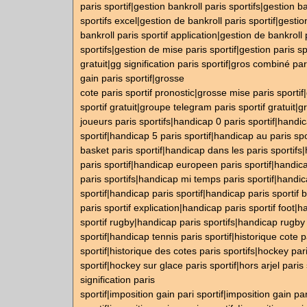
paris sportif|gestion bankroll paris sportifs|gestion b
sportifs excel|gestion de bankroll paris sportif|gestio
bankroll paris sportif application|gestion de bankroll 
sportifs|gestion de mise paris sportif|gestion paris sp
gratuit|gg signification paris sportif|gros combiné par
gain paris sportif|grosse
cote paris sportif pronostic|grosse mise paris sportif
sportif gratuit|groupe telegram paris sportif gratuit
joueurs paris sportifs|handicap 0 paris sportif|handi
sportif|handicap 5 paris sportif|handicap au paris sp
basket paris sportif|handicap dans les paris sportif
paris sportif|handicap europeen paris sportif|handi
paris sportifs|handicap mi temps paris sportif|handic
sportif|handicap paris sportif|handicap paris sportif
paris sportif explication|handicap paris sportif foot|
sportif rugby|handicap paris sportifs|handicap rugby
sportif|handicap tennis paris sportif|historique cote p
sportif|historique des cotes paris sportifs|hockey par
sportif|hockey sur glace paris sportif|hors arjel paris
signification paris
sportif|imposition gain pari sportif|imposition gain pa