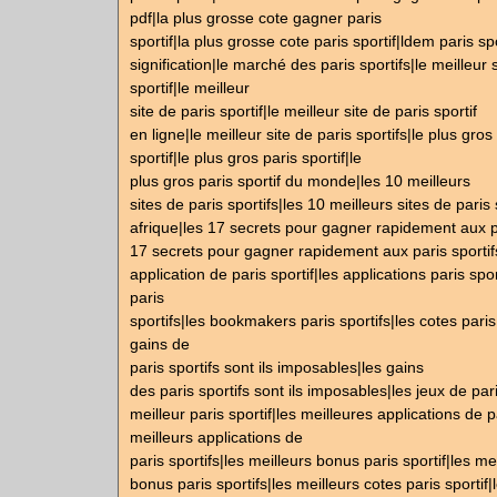
pdf|la plus grosse cote gagner paris
sportif|la plus grosse cote paris sportif|ldem paris spo
signification|le marché des paris sportifs|le meilleur s
sportif|le meilleur
site de paris sportif|le meilleur site de paris sportif
en ligne|le meilleur site de paris sportifs|le plus gros
sportif|le plus gros paris sportif|le
plus gros paris sportif du monde|les 10 meilleurs
sites de paris sportifs|les 10 meilleurs sites de paris 
afrique|les 17 secrets pour gagner rapidement aux pa
17 secrets pour gagner rapidement aux paris sportif
application de paris sportif|les applications paris spo
paris
sportifs|les bookmakers paris sportifs|les cotes paris 
gains de
paris sportifs sont ils imposables|les gains
des paris sportifs sont ils imposables|les jeux de pari
meilleur paris sportif|les meilleures applications de pa
meilleurs applications de
paris sportifs|les meilleurs bonus paris sportif|les me
bonus paris sportifs|les meilleurs cotes paris sportif|