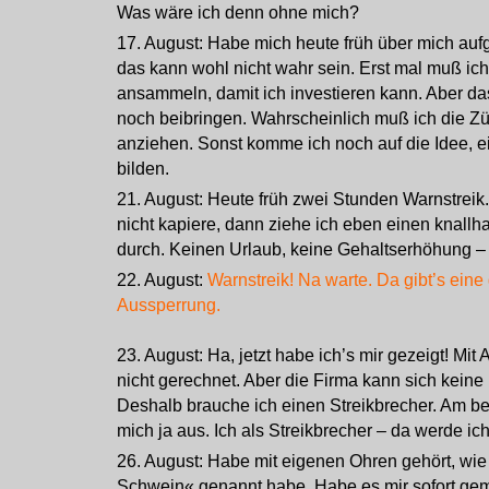
Was wäre ich denn ohne mich?
17. August: Habe mich heute früh über mich auf
das kann wohl nicht wahr sein. Erst mal muß ich
ansammeln, damit ich investieren kann. Aber da
noch beibringen. Wahrscheinlich muß ich die Zü
anziehen. Sonst komme ich noch auf die Idee, e
bilden.
21. August: Heute früh zwei Stunden Warnstreik
nicht kapiere, dann ziehe ich eben einen knallh
durch. Keinen Urlaub, keine Gehaltserhöhung – n
22. August:
Warnstreik! Na warte. Da gibt’s ein
Aussperrung.
23. August: Ha, jetzt habe ich’s mir gezeigt! Mit
nicht gerechnet. Aber die Firma kann sich keine
Deshalb brauche ich einen Streikbrecher. Am be
mich ja aus. Ich als Streikbrecher – da werde i
26. August: Habe mit eigenen Ohren gehört, w
Schwein« genannt habe. Habe es mir sofort ge