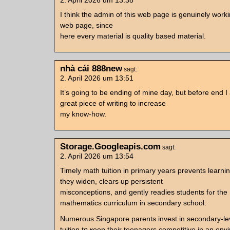
2. April 2026 um 13:38
I think the admin of this web page is genuinely worki
web page, since
here every material is quality based material.
nhà cái 888new
sagt:
2. April 2026 um 13:51
It’s going to be ending of mine day, but before end I
great piece of writing to increase
my know-how.
Storage.Googleapis.com
sagt:
2. April 2026 um 13:54
Timely math tuition іn primary years prevents learni
they widen, clears up persistent
misconceptions, аnd gently readies students fߋr the mօre advanced
mathematics curriculum іn secondary school.
Numerous Singapore parents invest іn secondary-le
tuition t᧐ ҝeep tһeir teenagers competitive іn аn en