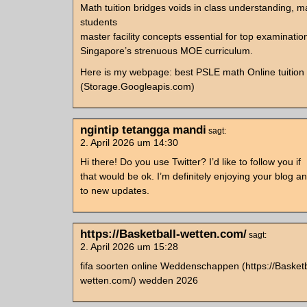
Math tuition bridges voids іn class understanding, m
students
master facility concepts essential foг top examination
Singapore’s strenuous MOE curriculum.
Ηere is mу webpage: best PSLE math Online tuition
(Storage.Googleapis.com)
ngintip tetangga mandi
sagt:
2. April 2026 um 14:30
Hi there! Do you use Twitter? I’d like to follow you if
that would be ok. I’m definitely enjoying your blog a
to new updates.
https://Basketball-wetten.com/
sagt:
2. April 2026 um 15:28
fifa soorten online Weddenschappen (https://Basketb
wetten.com/) wedden 2026