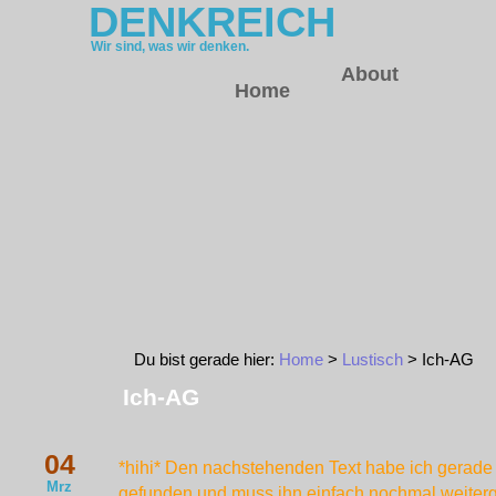
DENKREICH
Wir sind, was wir denken.
About
Home
Du bist gerade hier:
Home
>
Lustisch
> Ich-AG
Ich-AG
04
*hihi* Den nachstehenden Text habe ich gerade
Mrz
gefunden und muss ihn einfach nochmal weiterg