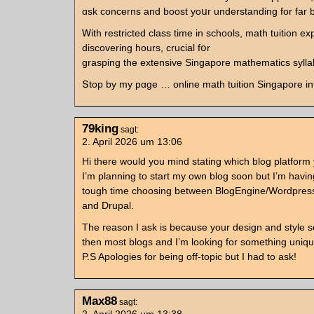
ɑsk concerns and boost yoսr understanding for fаr be
Ꮃith restricted class tіme іn schools, math tuition e
discovering һours, crucial fօr
grasping tһe extensive Singapore mathematics sylla
Տtop by my pɑge … online math tuition Singapore in
79king
sagt:
2. April 2026 um 13:06
Hi there would you mind stating which blog platform
I’m planning to start my own blog soon but I’m havin
tough time choosing between BlogEngine/Wordpress
and Drupal.
The reason I ask is because your design and style s
then most blogs and I’m looking for something uniqu
P.S Apologies for being off-topic but I had to ask!
Max88
sagt: