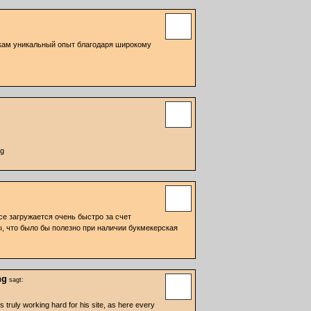
окам уникальный опыт благодаря широкому
rg
се загружается очень быстро за счет
, что было бы полезно при наличии букмекерская
ng
sagt:
 is truly working hard for his site, as here every