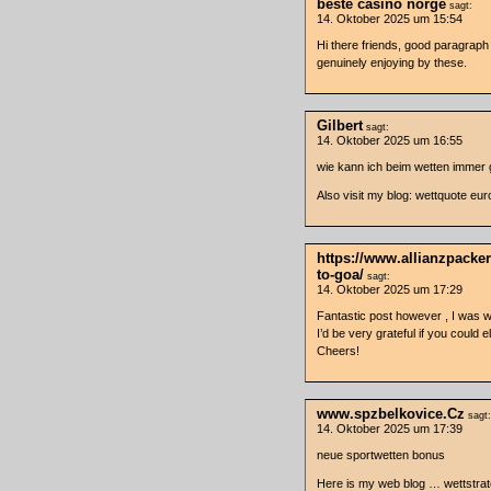
beste casino norge
sagt:
14. Oktober 2025 um 15:54
Hi there friends, good paragrap
genuinely enjoying by these.
Gilbert
sagt:
14. Oktober 2025 um 16:55
wie kann ich beim wetten immer
Also visit my blog: wettquote eur
https://www.allianzpacke
to-goa/
sagt:
14. Oktober 2025 um 17:29
Fantastic post however , I was wo
I’d be very grateful if you could ela
Cheers!
www.spzbelkovice.Cz
sagt:
14. Oktober 2025 um 17:39
neue sportwetten bonus
Here is my web blog … wettstrat