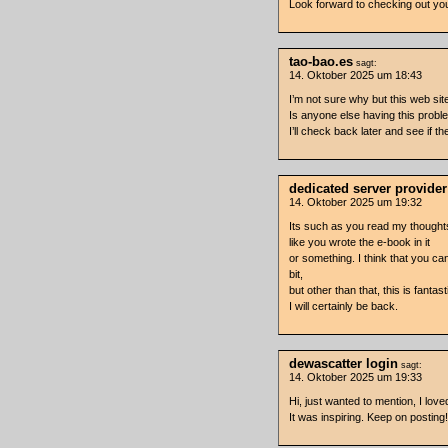
Look forward to checking out yo
tao-bao.es
sagt:
14. Oktober 2025 um 18:43
I’m not sure why but this web sit
Is anyone else having this probl
I’ll check back later and see if the
dedicated server provider
14. Oktober 2025 um 19:32
Its such as you read my thoughts
like you wrote the e-book in it
or something. I think that you c
bit,
but other than that, this is fantast
I will certainly be back.
dewascatter login
sagt:
14. Oktober 2025 um 19:33
Hi, just wanted to mention, I loved
It was inspiring. Keep on posting!