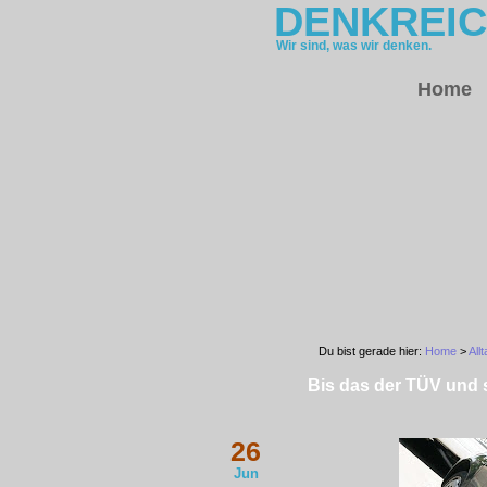
DENKREI
Wir sind, was wir denken.
Home
Du bist gerade hier:
Home
>
All
Bis das der TÜV und 
26
Jun