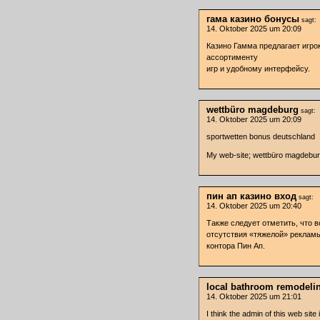
гама казино бонусы
sagt:
14. Oktober 2025 um 20:09
Казино Гамма предлагает игр
ассортименту
игр и удобному интерфейсу.
wettbüro magdeburg
sagt:
14. Oktober 2025 um 20:09
sportwetten bonus deutschland
My web-site; wettbüro magdebu
пин ап казино вход
sagt:
14. Oktober 2025 um 20:40
Также следует отметить, что в
отсутствия «тяжелой» рекламы
контора Пин Ап.
local bathroom remodeli
14. Oktober 2025 um 21:01
I think the admin of this web site