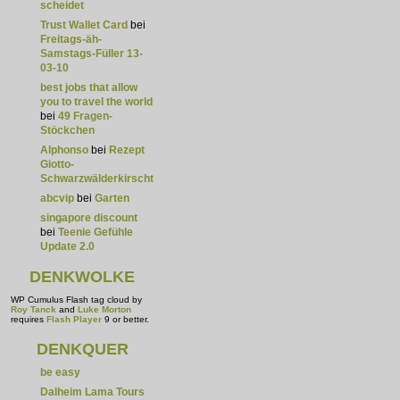
scheidet
Trust Wallet Card
bei
Freitags-äh-
Samstags-Füller 13-
03-10
best jobs that allow
you to travel the world
bei
49 Fragen-
Stöckchen
Alphonso
bei
Rezept
Giotto-
Schwarzwälderkirschtorte
abcvip
bei
Garten
singapore discount
bei
Teenie Gefühle
Update 2.0
DENKWOLKE
WP Cumulus Flash tag cloud by
Roy Tanck
and
Luke Morton
requires
Flash Player
9 or better.
DENKQUER
be easy
Dalheim Lama Tours