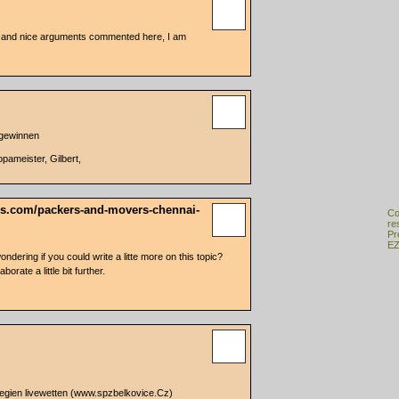
h and nice arguments commented here, I am
 gewinnen
opameister, Gilbert,
rs.com/packers-and-movers-chennai-
Co
re
Pr
EZ
ndering if you could write a litte more on this topic?
borate a little bit further.
egien livewetten (www.spzbelkovice.Cz)