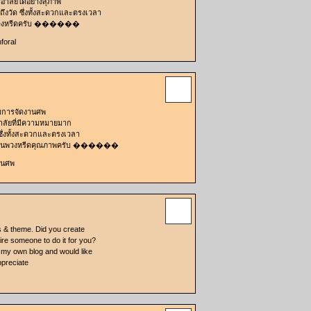
าลัยได้อย่างสุภาพ
ถึงวัด ซึ่งทั้งสะดวกและตรงเวลา
าพวงหรีดครับ ������
foral
กับการจัดงานศพ
าลัยที่มีความหมายมาก
ซึ่งทั้งสะดวกและตรงเวลา
าร้านพวงหรีดคุณภาพครับ ������
งานศพ
rs & theme. Did you create
hire someone to do it for you?
e my own blog and would like
ppreciate