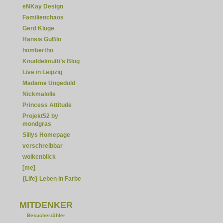
eNKay Design
Familienchaos
Gerd Kluge
Hansis GuBlo
hombertho
Knuddelmutti’s Blog
Live in Leipzig
Madame Ungeduld
Nickmalolle
Princess Attitude
Projekt52 by
mondgras
Sillys Homepage
verschreibbar
wolkenblick
[me]
{Life} Leben in Farbe
MITDENKER
Besucherzähler