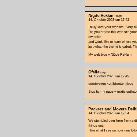
Niğde Reklam
sagt:
14. Oktober 2025 um 17:43
I truly love your website.. Very 
Did you create this web site you
own site
and would like to learn where you
just what tthe theme is called. T
My web blog – Niğde Reklam
Ofelia
sagt:
14. Oktober 2025 um 17:45
sportwetten kombiwetten tipps
Stop by my page – gratis guthabe
Packers and Movers Delh
14. Oktober 2025 um 17:54
We stumbled over here from a dif
things out.
I like what I see so now i am foll