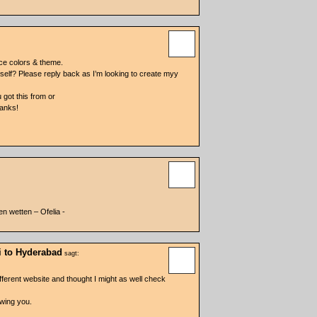
nice colors & theme.
rself? Please reply back as I’m looking to create myy
 got this from or
hanks!
n wetten – Ofelia -
i to Hyderabad
sagt:
ferent website and thought I might as well check
owing you.