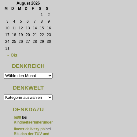
August 2026
M
D
M
D
F
S
S
1
2
3
4
5
6
7
8
9
10
11
12
13
14
15
16
17
18
19
20
21
22
23
24
25
26
27
28
29
30
31
« Okt
DENKREICH
DENKWELT
DENKDAZU
bj88
bei
Kindheitserinnerungen
flower delivery ph
bei
Bis das der TÜV und