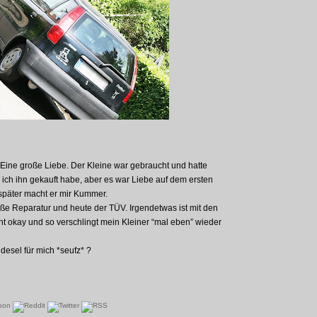
 Eine große Liebe. Der Kleine war gebraucht und hatte
ich ihn gekauft habe, aber es war Liebe auf dem ersten
e später macht er mir Kummer.
ße Reparatur und heute der TÜV. Irgendetwas ist mit den
t okay und so verschlingt mein Kleiner “mal eben” wieder
desel für mich *seufz* ?