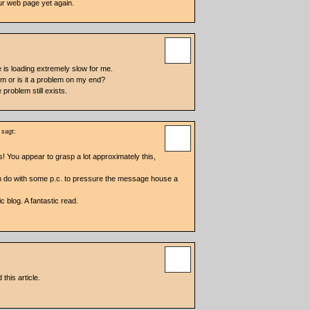
ur web page yet again.
e is loading extremely slow for me.
em or is it a problem on my end?
 problem still exists.
sagt:
! You appear to grasp a lot approximately this,
an do with some p.c. to pressure the message house a
ic blog. A fantastic read.
 this article.