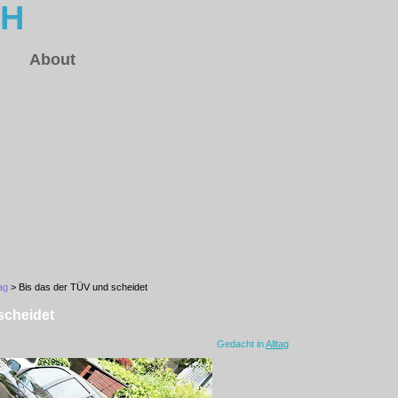
CH
About
tag
> Bis das der TÜV und scheidet
scheidet
Gedacht in
Alltag