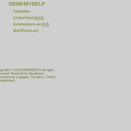
DENKMYSELF
Anmelden
Artikel-Feed (
)
RSS
Kommentare als
RSS
WordPress.org
pyright © 2009
DENKREICH
. All rights
served. Powered by
Wordpress
esented by
Luggage
,
Travelpro
, Coded:
wpthemes.