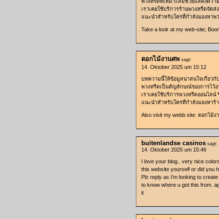
พวงหรีดที่เหมาะสมช่วยแสดงความอ
เราเคยใช้บริการร้านพวงหรีดจัดส่ง
แนะนำสำหรับใครที่กำลังมองห
Take a look at my web-site; Boon
ดอกไม้งานศพ
sagt:
14. Oktober 2025 um 15:12
บทความนี้ให้ข้อมูลน่าสนใจเกี่ยว
พวงหรีดเป็นสัญลักษณ์ของการไว้อ
เราเคยใช้บริการพวงหรีดออนไลน์ 
แนะนำสำหรับใครที่กำลังมองห
Also visit my webb site: ดอกไม้
buitenlandse casinos
sagt:
14. Oktober 2025 um 15:46
I love your blog.. very nice colo
this website yourself or did you 
Plz reply as I’m looking to creat
to know where u got this from. a
it