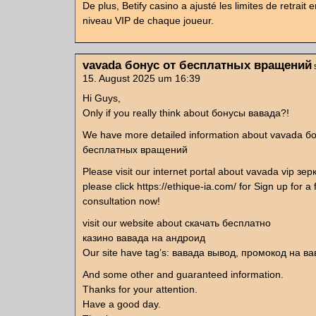
De plus, Betify casino a ajusté les limites de retrait 
niveau VIP de chaque joueur.
vavada бонус от бесплатных вращений
15. August 2025 um 16:39
Hi Guys,
Only if you really think about бонусы вавада?!
We have more detailed information about vavada б
бесплатных вращений
Please visit our internet portal about vavada vip зер
please click https://ethique-ia.com/ for Sign up for a 
consultation now!
visit our website about скачать бесплатно
казино вавада на андроид
Our site have tag’s: вавада вывод, промокод на в
And some other and guaranteed information.
Thanks for your attention.
Have a good day.