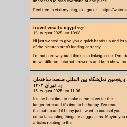
impressed to read everthing at one place.
Feel free to visit my blog; slot gacor – https://water
travel visa to egypt
sagt:
16. August 2025 um 10:08
Hi just wanted to give you a quick heads up and let
of the pictures aren’t loading correctly.
I’m not sure why but I think its a linking issue. I’ve tri
in two different internet browsers and both show t
 پنجمین نمایشگاه بین المللی صنعت ساختمان
تهران ۱۴۰۴
sagt:
16. August 2025 um 11:06
It’s the best time to make some plans for the
longer term and it’s time to be happy. I’ve read
this put up and if I may just I want to counsel you
some fascinating things or suggestions. Maybe you c
articles relating to this