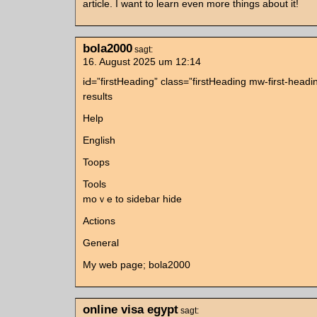
article. I want to learn even more things about it!
bola2000
sagt:
16. August 2025 um 12:14
іԀ=”firstHeading” class=”firstHeading mw-first-head
results
Help
English
Toops
Tools
moｖe to sidebar hide
Actions
Ԍeneral
My web page; bola2000
online visa egypt
sagt: