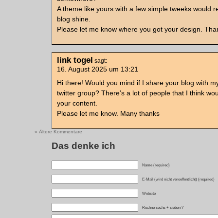
A theme like yours with a few simple tweeks would 
blog shine.
Please let me know where you got your design. Than
link togel
sagt:
16. August 2025 um 13:21
Hi there! Would you mind if I share your blog with m
twitter group? There’s a lot of people that I think wou
your content.
Please let me know. Many thanks
« Ältere Kommentare
Das denke ich
Name (required)
E-Mail (wird nicht veroeffentlicht) (required)
Website
Rechne sechs + sieben ?