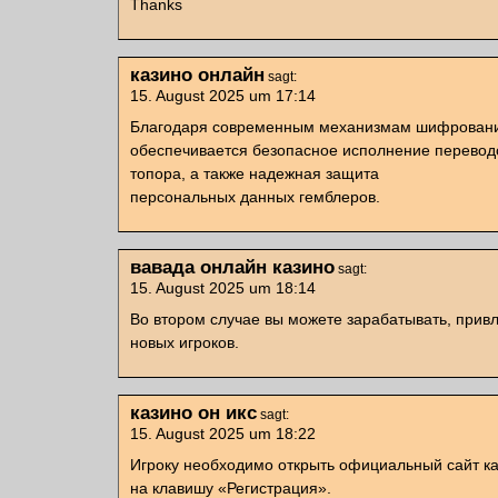
Thanks
казино онлайн
sagt:
15. August 2025 um 17:14
Благодаря современным механизмам шифрован
обеспечивается безопасное исполнение переводо
топора, а также надежная защита
персональных данных гемблеров.
вавада онлайн казино
sagt:
15. August 2025 um 18:14
Во втором случае вы можете зарабатывать, привл
новых игроков.
казино он икс
sagt:
15. August 2025 um 18:22
Игроку необходимо открыть официальный сайт ка
на клавишу «Регистрация».