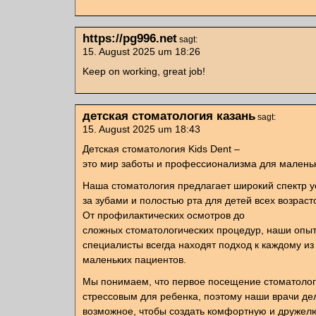
https://pg996.net
sagt:
15. August 2025 um 18:26
Keep on working, great job!
детская стоматология казань
sagt:
15. August 2025 um 18:43
Детская стоматология Kids Dent –
это мир заботы и профессионализма для маленьк
Наша стоматология предлагает широкий спектр ус
за зубами и полостью рта для детей всех возраст
От профилактических осмотров до
сложных стоматологических процедур, наши опы
специалисты всегда находят подход к каждому из
маленьких пациентов.
Мы понимаем, что первое посещение стоматолог
стрессовым для ребенка, поэтому наши врачи де
возможное, чтобы создать комфортную и друже