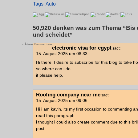
Tags:
Auto
50,920 denken was zum Thema “Bis 
und scheidet”
« Ältere Kommentare
electronic visa for egypt
sagt:
15. August 2025 um 08:33
Hi there, I desire to subscribe for this blog to take h
so where can i do
it please help.
Roofing company near me
sagt:
15. August 2025 um 09:06
Hi i am kavin, its my first occasion to commenting a
read this paragraph
i thought i could also create comment due to this bril
post.