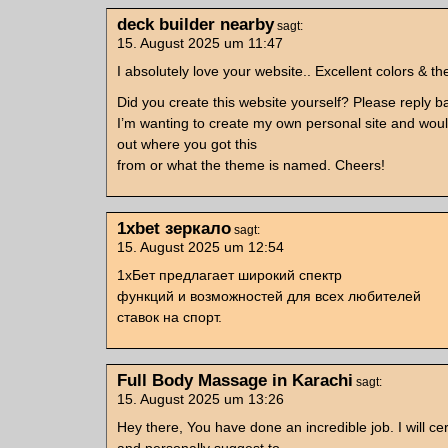
deck builder nearby
sagt:
15. August 2025 um 11:47
I absolutely love your website.. Excellent colors & t
Did you create this website yourself? Please reply b
I’m wanting to create my own personal site and would
out where you got this
from or what the theme is named. Cheers!
1xbet зеркало
sagt:
15. August 2025 um 12:54
1хБет предлагает широкий спектр
функций и возможностей для всех любителей
ставок на спорт.
Full Body Massage in Karachi
sagt:
15. August 2025 um 13:26
Hey there, You have done an incredible job. I will cert