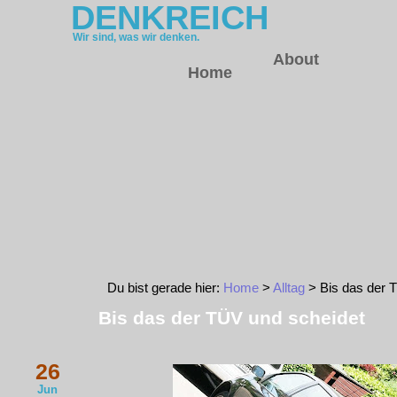
DENKREICH
Wir sind, was wir denken.
About
Home
Du bist gerade hier:
Home
>
Alltag
> Bis das der 
Bis das der TÜV und scheidet
26
Jun