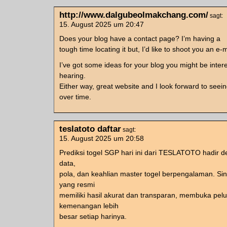
http://www.dalgubeolmakchang.com/
sagt:
15. August 2025 um 20:47
Does your blog have a contact page? I’m having a
tough time locating it but, I’d like to shoot you an e-m
I’ve got some ideas for your blog you might be inter
hearing.
Either way, great website and I look forward to seei
over time.
teslatoto daftar
sagt:
15. August 2025 um 20:58
Prediksi togel SGP hari ini dari TESLATOTO hadir d
data,
pola, dan keahlian master togel berpengalaman. Si
yang resmi
memiliki hasil akurat dan transparan, membuka pel
kemenangan lebih
besar setiap harinya.