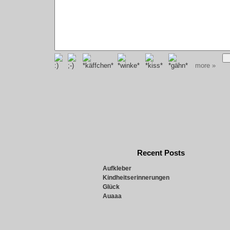
more »
Recent Posts
Aufkleber
Kindheitserinnerungen
Glück
Auaaa
Snowie