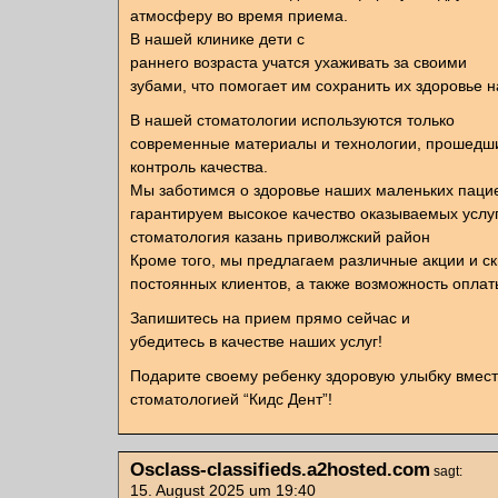
атмосферу во время приема.
В нашей клинике дети с
раннего возраста учатся ухаживать за своими
зубами, что помогает им сохранить их здоровье н
В нашей стоматологии используются только
современные материалы и технологии, прошедши
контроль качества.
Мы заботимся о здоровье наших маленьких паци
гарантируем высокое качество оказываемых услуг
стоматология казань приволжский район
Кроме того, мы предлагаем различные акции и ск
постоянных клиентов, а также возможность оплаты
Запишитесь на прием прямо сейчас и
убедитесь в качестве наших услуг!
Подарите своему ребенку здоровую улыбку вмест
стоматологией “Кидс Дент”!
Osclass-classifieds.a2hosted.com
sagt:
15. August 2025 um 19:40