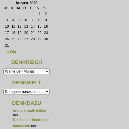
August 2026
M
D
M
D
F
S
S
1
2
3
4
5
6
7
8
9
10
11
12
13
14
15
16
17
18
19
20
21
22
23
24
25
26
27
28
29
30
31
« Okt
DENKREICH
DENKWELT
DENKDAZU
primary math tuition
bei
Kindheitserinnerungen
hubet.com
bei