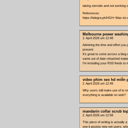
taking steroids and not working 
References:
https://telegra.ph/HGH–Was-is
Melbourne power washin
2. April 2026 um 12:48
Admiring the time and effort you 
present.
It’s great to come across a blog e
same out of date rehashed materi
I’m including your RSS feeds to
video phim sex hd miễn 
2. April 2026 um 12:49
Why users still make use of to r
everything is available on web?
mandarin collar scrub to
2. April 2026 um 12:58
This piece of writing is actually a
one it assists new net users, who