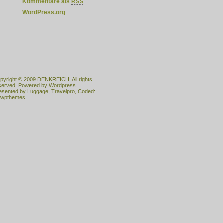
Kommentare als
RSS
WordPress.org
pyright © 2009
DENKREICH
. All rights
served. Powered by
Wordpress
esented by
Luggage
,
Travelpro
, Coded:
wpthemes.