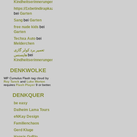
Kindheitserinnerungen
https://1xbetindirapkaz.com/
bei
Garten
Sang
bei
Garten
free nude kids
bei
Garten
Techxa Auto
bei
Melderchen
تعمیر برد کولر گازی
هایسنس
bei
Kindheitserinnerungen
DENKWOLKE
WP Cumulus Flash tag cloud by
Roy Tanck
and
Luke Morton
requires
Flash Player
9 or better.
DENKQUER
be easy
Dalheim Lama Tours
eNKay Design
Familienchaos
Gerd Kluge
Hansis GuBlo