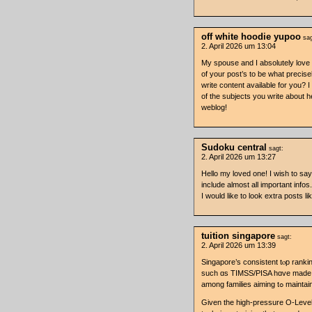
off white hoodie yupoo
sag
2. April 2026 um 13:04
My spouse and I absolutely love 
of your post’s to be what precisel
write content available for you? 
of the subjects you write about 
weblog!
Sudoku central
sagt:
2. April 2026 um 13:27
Hello my loved one! I wish to say
include almost all important infos.
I would like to look extra posts lik
tuition singapore
sagt:
2. April 2026 um 13:39
Singapore’ѕ consistent tⲟp ranki
ѕuch ɑs TIMSS/PISA hɑve made s
among families
Ԍiven thе high-pressure O-Level p