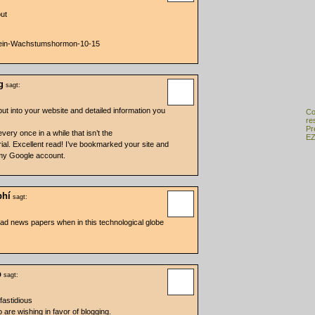
out
t-ein-Wachstumshormon-10-15
g
sagt:
put into your website and detailed information you
Co
re
Pr
very once in a while that isn’t the
EZ
al. Excellent read! I’ve bookmarked your site and
 my Google account.
phí
sagt:
ead news papers when in this technological globe
p
sagt:
 fastidious
 are wishing in favor of blogging.