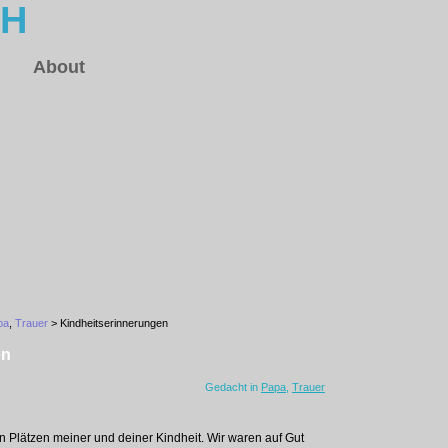
CH
About
pa
,
Trauer
> Kindheitserinnerungen
en
Gedacht in
Papa
,
Trauer
en Plätzen meiner und deiner Kindheit. Wir waren auf Gut