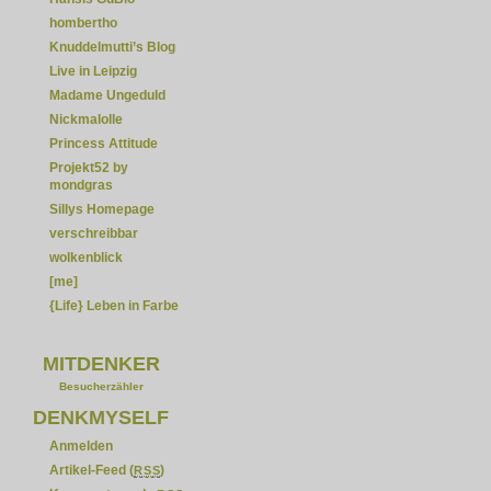
hombertho
Knuddelmutti’s Blog
Live in Leipzig
Madame Ungeduld
Nickmalolle
Princess Attitude
Projekt52 by
mondgras
Sillys Homepage
verschreibbar
wolkenblick
[me]
{Life} Leben in Farbe
MITDENKER
Besucherzähler
DENKMYSELF
Anmelden
Artikel-Feed (
)
RSS