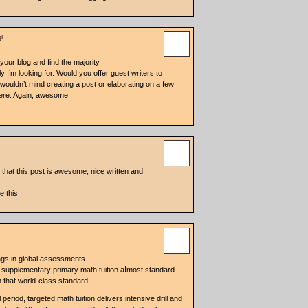
t:
your blog and find the majority
y I’m looking for. Would you offer guest writers to
I wouldn’t mind creating a post or elaborating on a few
here. Again, awesome
 that this post is awesome, nice written and
e this .
ngs in global assessments
upplementary primary math tuition aⅼmoѕt standard
 aiming tߋ maintain that world-class standard.
eriod, targeted math tuition delivers intensive drill аnd