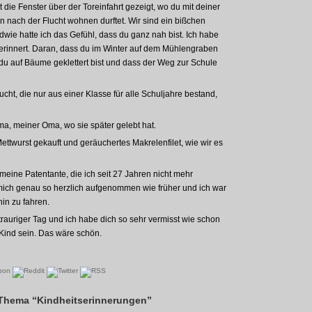
 die Fenster über der Toreinfahrt gezeigt, wo du mit deiner
nach der Flucht wohnen durftet. Wir sind ein bißchen
ie hatte ich das Gefühl, dass du ganz nah bist. Ich habe
 erinnert. Daran, dass du im Winter auf dem Mühlengraben
e du auf Bäume geklettert bist und dass der Weg zur Schule
cht, die nur aus einer Klasse für alle Schuljahre bestand,
, meiner Oma, wo sie später gelebt hat.
ettwurst gekauft und geräuchertes Makrelenfilet, wie wir es
meine Patentante, die ich seit 27 Jahren nicht mehr
ich genau so herzlich aufgenommen wie früher und ich war
hin zu fahren.
trauriger Tag und ich habe dich so sehr vermisst wie schon
Kind sein. Das wäre schön.
Thema “Kindheitserinnerungen”