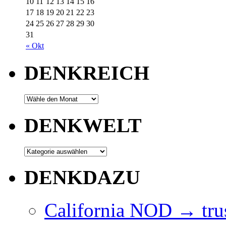
10
11
12
13
14
15
16
17
18
19
20
21
22
23
24
25
26
27
28
29
30
31
« Okt
DENKREICH
DENKWELT
DENKDAZU
California NOD → trus