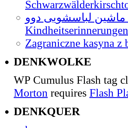
Schwarzwälderkirschto
ماشین لباسشویی دوو
Kindheitserinnerunge
Zagraniczne kasyna z
DENKWOLKE
WP Cumulus Flash tag c
Morton
requires
Flash Pl
DENKQUER