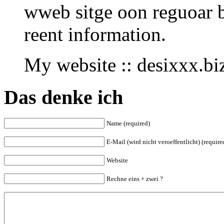
wweb sitge oon reguoar b
reent information.
My website :: desixxx.bi
Das denke ich
Name (required)
E-Mail (wird nicht veroeffentlicht) (require
Website
Rechne eins + zwei ?