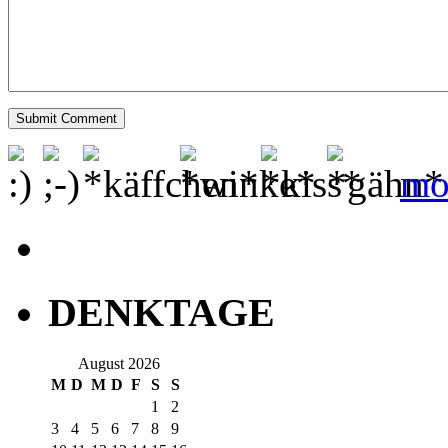
mo
DENKTAGE
August 2026
M
D
M
D
F
S
S
1
2
3
4
5
6
7
8
9