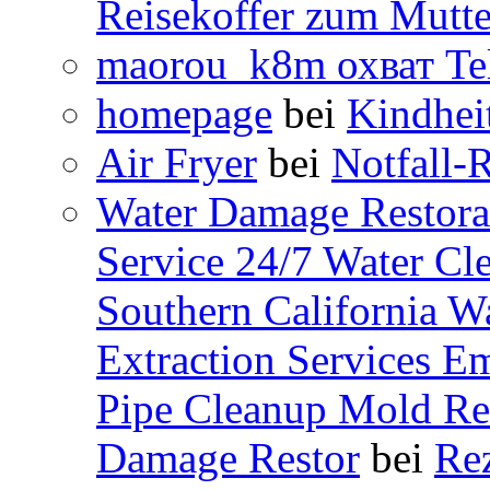
Reisekoffer zum Mutte
maorou_k8m охват Te
homepage
bei
Kindhei
Air Fryer
bei
Notfall-
Water Damage Restor
Service 24/7 Water Cl
Southern California W
Extraction Services E
Pipe Cleanup Mold Re
Damage Restor
bei
Rez