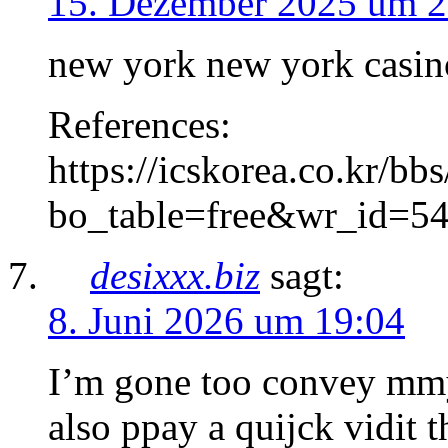
15. Dezember 2025 um 2
new york new york casin
References:
https://icskorea.co.kr/bb
bo_table=free&wr_id=5
desixxx.biz
sagt:
8. Juni 2026 um 19:04
I’m gone too convey mmy 
also ppay a quijck vidit t