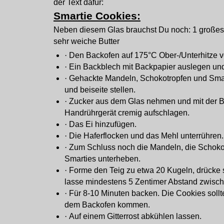
der Text dafür:
Smartie Cookies:
Neben diesem Glas brauchst Du noch:
1 großes
sehr weiche Butter
·
Den Backofen auf 175°C Ober-/Unterhitze v
·
Ein Backblech mit Backpapier auslegen und 
·
Gehackte Mandeln, Schokotropfen und Sma
und beiseite stellen.
·
Zucker aus dem Glas nehmen und mit der B
Handrührgerät cremig aufschlagen.
·
Das Ei hinzufügen.
·
Die Haferflocken und das Mehl unterrühren.
·
Zum Schluss noch die Mandeln, die Schoko
Smarties unterheben.
·
Forme den Teig zu etwa 20 Kugeln, drücke si
lasse mindestens 5 Zentimer Abstand zwisc
·
Für 8-10 Minuten backen. Die Cookies soll
dem Backofen kommen.
·
Auf einem Gitterrost abkühlen lassen.