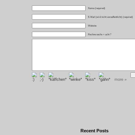
Name (required)
E-Mail (wird nicht veroeffentlicht) (required)
Website
Rechne sechs + acht ?
more »
Recent Posts