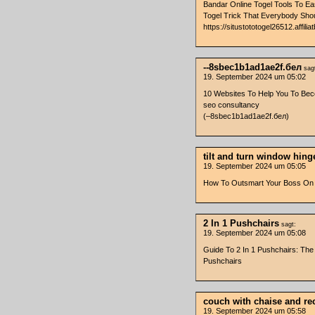
Bandar Online Togel Tools To Ea
Togel Trick That Everybody Shou
https://situstototogel26512.affilia
--8sbec1b1ad1ae2f.бел
sag
19. September 2024 um 05:02
10 Websites To Help You To Be
seo consultancy
(–8sbec1b1ad1ae2f.бел)
tilt and turn window hing
19. September 2024 um 05:05
How To Outsmart Your Boss On G
2 In 1 Pushchairs
sagt:
19. September 2024 um 05:08
Guide To 2 In 1 Pushchairs: The 
Pushchairs
couch with chaise and rec
19. September 2024 um 05:58