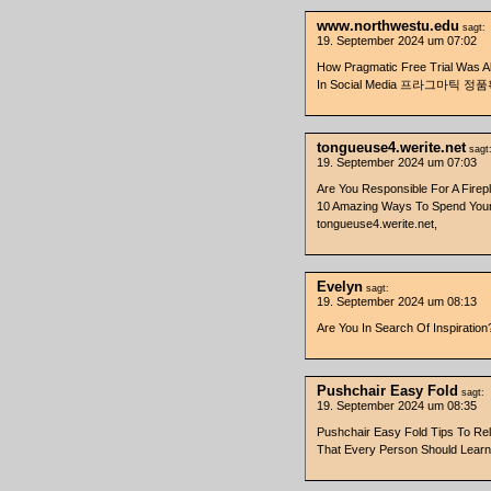
www.northwestu.edu
sagt:
19. September 2024 um 07:02
How Pragmatic Free Trial Was 
In Social Media 프라그마틱 정품확인 
tongueuse4.werite.net
sagt
19. September 2024 um 07:03
Are You Responsible For A Fire
10 Amazing Ways To Spend Your
tongueuse4.werite.net,
Evelyn
sagt:
19. September 2024 um 08:13
Are You In Search Of Inspirati
Pushchair Easy Fold
sagt:
19. September 2024 um 08:35
Pushchair Easy Fold Tips To Rel
That Every Person Should Learn