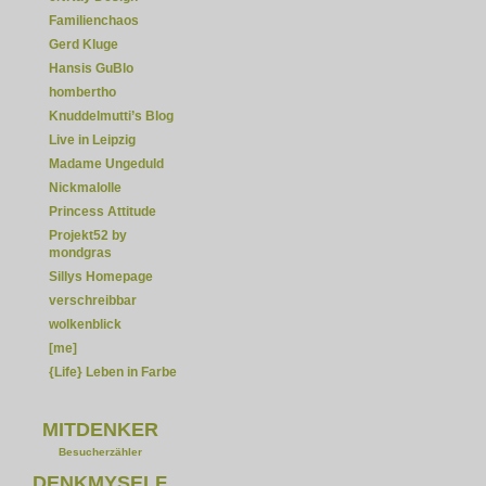
Familienchaos
Gerd Kluge
Hansis GuBlo
hombertho
Knuddelmutti’s Blog
Live in Leipzig
Madame Ungeduld
Nickmalolle
Princess Attitude
Projekt52 by
mondgras
Sillys Homepage
verschreibbar
wolkenblick
[me]
{Life} Leben in Farbe
MITDENKER
Besucherzähler
DENKMYSELF