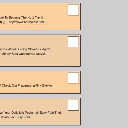
Able To Become The No.1 Trend
– http://www.northwestu.edu,
:
places Wood Burning Stoves Budget?
 Money Best woodburner stoves –
on? Check Out Pragmatic 슬롯 – Evelyn,
ax Your Daily Life Pushchair Easy Fold Trick
 Pushchair Easy Fold