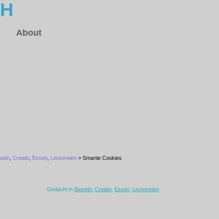
CH
About
teln
,
Creativ
,
Essen
,
Leckereien
> Smartie Cookies
Gedacht in
Basteln
,
Creativ
,
Essen
,
Leckereien