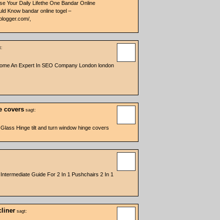
se Your Daily Lifethe One Bandar Online
ld Know bandar online togel –
tblogger.com/,
t:
come An Expert In SEO Company London london
e covers
sagt:
lass Hinge tilt and turn window hinge covers
Intermediate Guide For 2 In 1 Pushchairs 2 In 1
liner
sagt: