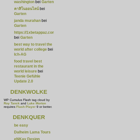
washington
bei
Garten
คาสิโนออนไลน์
bei
Garten
janda murahan
bei
Garten
https://1xbetappaz.com/
bei
Garten
best way to travel the
world after college
bei
Ich-AG
food travel best
restaurant in the
world leisure
bei
Teenie Gefühle
Update 2.0
DENKWOLKE
WP Cumulus Flash tag cloud by
Roy Tanck
and
Luke Morton
requires
Flash Player
9 or better.
DENKQUER
be easy
Dalheim Lama Tours
eNKay Design