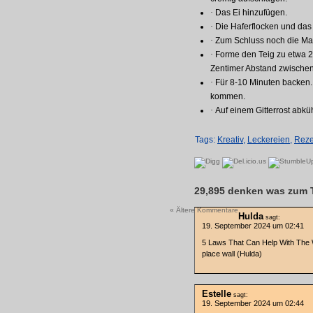
·
Das Ei hinzufügen.
·
Die Haferflocken und das
·
Zum Schluss noch die Ma
·
Forme den Teig zu etwa 20
Zentimer Abstand zwische
·
Für 8-10 Minuten backen.
kommen.
·
Auf einem Gitterrost abkü
Tags:
Kreativ
,
Leckereien
,
Reze
29,895 denken was zum 
« Ältere Kommentare
Hulda
sagt:
19. September 2024 um 02:41
5 Laws That Can Help With The W
place wall (Hulda)
Estelle
sagt:
19. September 2024 um 02:44