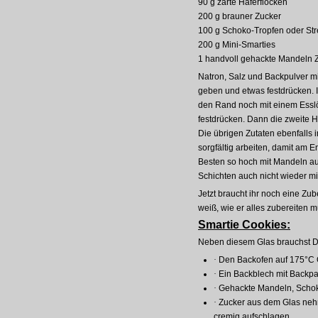
90 g zarte Haferflocken
200 g brauner Zucker
100 g Schoko-Tropfen oder Str
200 g Mini-Smarties
1 handvoll gehackte Mandeln Z
Natron, Salz und Backpulver m
geben und etwas festdrücken. 
den Rand noch mit einem Esslöf
festdrücken. Dann die zweite H
Die übrigen Zutaten ebenfalls
sorgfältig arbeiten, damit am 
Besten so hoch mit Mandeln auf
Schichten auch nicht wieder m
Jetzt braucht ihr noch eine Z
weiß, wie er alles zubereiten m
Smartie Cookies:
Neben diesem Glas brauchst 
·
Den Backofen auf 175°C O
·
Ein Backblech mit Backpap
·
Gehackte Mandeln, Schoko
·
Zucker aus dem Glas neh
cremig aufschlagen.