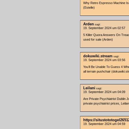
Why Retro Espresso Machine Isn
(Estelle)
Arden
sagt:
19. September 2024 um 02:57
5 Killer Quora Answers On Treadm
used for sale (Arden)
dokuwiki.stream
sagt:
19. September 2024 um 03:56
You’ll Be Unable To Guess 4 Whee
all terrain pushchair (dokuwiki.s
Leilani
sagt:
19. September 2024 um 04:09
Are Private Psychiatrist Dublin
private psychiatrist prices, Leilan
https://situstototogel2651
19. September 2024 um 04:59