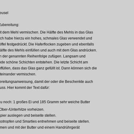
eusel
ubereitung:
it dem Mehl vermischen. Die Hälfte des Mehls in das Glas
Ich habe hierzu ein hohes, schmales Glas verwendet und
fel festgedrückt.
Die Haferflocken zugeben und ebenfalls
älfte des Mehls einfüllen und auch mit dem Glas andrücken.
 in der genannten Reihenfolge zufügen. Langsam und
Ende schöne Schichten entstehen. Die letzte Schicht am
füllen, dass das Glas ganz gefüllt ist. Dann können sich die
iteinander vermischen.
ubereitungsanweisung, damit der oder die Beschenkte auch
uss. Hier kommt der Text dafür:
Du noch:
1 großes
Ei und 185 Gramm sehr weiche Butter
ber-/Unterhitze vorheizen.
ier auslegen und beiseite stellen.
tropfen und Smarties entnehmen und beiseite stellen.
men und mit der Butter und einem Handrührgerät