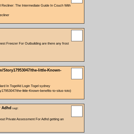
 Recliner: The Intermediate Guide In Couch With
ecliner
Chest Freezer For Outbuilding are there any frost
m/Story17953047/the-little-Known-
dard In Togel4d Login Togel sydney
17953047/the-little-Known-benefits-to-situs-toto)
r Adhd
sagt:
bout Private Assessment For Adhd getting an