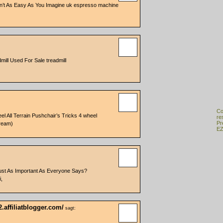
’t As Easy As You Imagine uk espresso machine
ill Used For Sale treadmill
Co
l All Terrain Pushchair’s Tricks 4 wheel
re
Pr
tream)
EZ
 Just As Important As Everyone Says?
i,
2.affiliatblogger.com/
sagt: