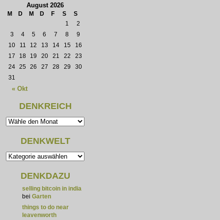
August 2026
M
D
M
D
F
S
S
1
2
3
4
5
6
7
8
9
10
11
12
13
14
15
16
17
18
19
20
21
22
23
24
25
26
27
28
29
30
31
« Okt
DENKREICH
DENKWELT
DENKDAZU
selling bitcoin in india
bei
Garten
things to do near
leavenworth