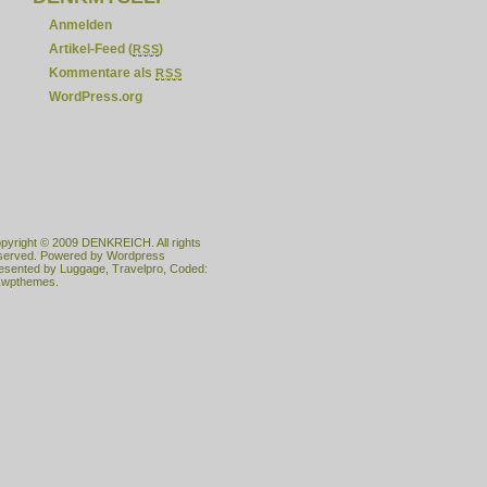
Anmelden
Artikel-Feed (
)
RSS
Kommentare als
RSS
WordPress.org
pyright © 2009
DENKREICH
. All rights
served. Powered by
Wordpress
esented by
Luggage
,
Travelpro
, Coded:
wpthemes.