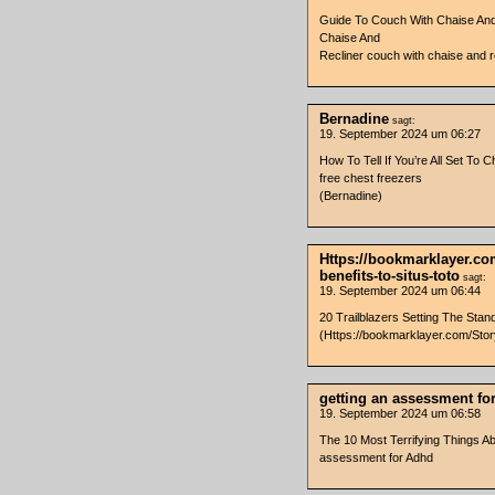
Guide To Couch With Chaise And
Chaise And
Recliner couch with chaise and r
Bernadine
sagt:
19. September 2024 um 06:27
How To Tell If You’re All Set To 
free chest freezers
(Bernadine)
Https://bookmarklayer.co
benefits-to-situs-toto
sagt:
19. September 2024 um 06:44
20 Trailblazers Setting The Stan
(Https://bookmarklayer.com/Story
getting an assessment fo
19. September 2024 um 06:58
The 10 Most Terrifying Things A
assessment for Adhd