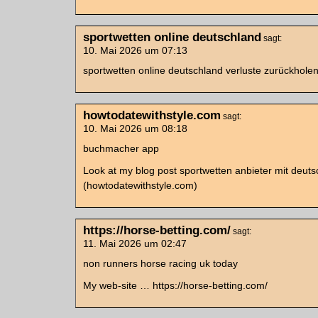
sportwetten online deutschland
sagt:
10. Mai 2026 um 07:13
sportwetten online deutschland verluste zurückholen
howtodatewithstyle.com
sagt:
10. Mai 2026 um 08:18
buchmacher app
Look at my blog post sportwetten anbieter mit deuts
(howtodatewithstyle.com)
https://horse-betting.com/
sagt:
11. Mai 2026 um 02:47
non runners horse racing uk today​
My web-site … https://horse-betting.com/