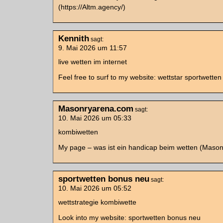
(https://Altm.agency/)
Kennith
sagt:
9. Mai 2026 um 11:57
live wetten im internet
Feel free to surf to my website: wettstar sportwetten
Masonryarena.com
sagt:
10. Mai 2026 um 05:33
kombiwetten
My page – was ist ein handicap beim wetten (Maso
sportwetten bonus neu
sagt:
10. Mai 2026 um 05:52
wettstrategie kombiwette
Look into my website: sportwetten bonus neu