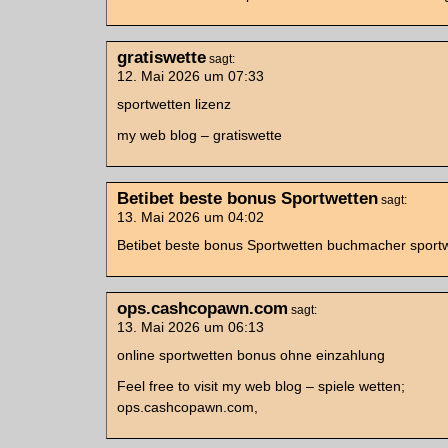
gratiswette
sagt:
12. Mai 2026 um 07:33
sportwetten lizenz
my web blog – gratiswette
Betibet beste bonus Sportwetten
sagt:
13. Mai 2026 um 04:02
Betibet beste bonus Sportwetten buchmacher sport
ops.cashcopawn.com
sagt:
13. Mai 2026 um 06:13
online sportwetten bonus ohne einzahlung
Feel free to visit my web blog – spiele wetten;
ops.cashcopawn.com,