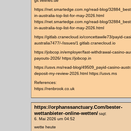
git.velines.de
https://net.smartedge.com.ng/read-blog/32884_best
in-australia-top-list-for-may-2026.html
https://net.smartedge.com.ng/read-blog/32884_best
in-australia-top-list-for-may-2026.html
https://gitlab.cranecloud.io/concettawile73/payid-cas
australia7477/-/issues/1 gitlab.cranecloud.io
https://jobcop.in/employer/fast-withdrawal-casino-aus
payouts-2026/ https://jobcop.in
https://usvs.ms/read-blog/49509_payid-casino-aust
deposit-my-review-2026.html https://usvs.ms
References:
https://renbrook.co.uk
https://orphanssanctuary.Com/bester-
wettanbieter-online-wetten/
sagt:
6. Mai 2026 um 04:52
wette heute