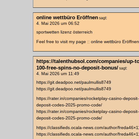
online wettbüro Eröffnen
sagt:
4. Mai 2026 um 06:52
sportwetten lizenz österreich
Feel free to visit my page :: online wettbüro Eröffnen
https://talenthubsol.com/companies/up-t
100-free-spins-no-deposit-bonus/
sagt:
4. Mai 2026 um 11:49
https://git.deadpoo.net/paulmullis8749
https://git.deadpoo.net/paulmullis8749
https://rater.in/companies/rocketplay-casino-deposi
deposit-codes-2025-promo-code/
https://rater.in/companies/rocketplay-casino-deposi
deposit-codes-2025-promo-code/
https://classifieds.ocala-news.com/author/freda46×1
https://classifieds.ocala-news.com/author/freda46×1