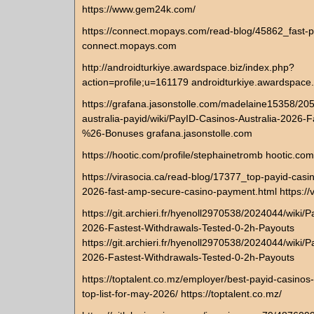
https://www.gem24k.com/
https://connect.mopays.com/read-blog/45862_fast-
connect.mopays.com
http://androidturkiye.awardspace.biz/index.php?
action=profile;u=161179 androidturkiye.awardspace.
https://grafana.jasonstolle.com/madelaine15358/205
australia-payid/wiki/PayID-Casinos-Australia-2026-
%26-Bonuses grafana.jasonstolle.com
https://hootic.com/profile/stephainetromb hootic.com
https://virasocia.ca/read-blog/17377_top-payid-casin
2026-fast-amp-secure-casino-payment.html https://v
https://git.archieri.fr/hyenoll2970538/2024044/wiki/
2026-Fastest-Withdrawals-Tested-0-2h-Payouts
https://git.archieri.fr/hyenoll2970538/2024044/wiki/
2026-Fastest-Withdrawals-Tested-0-2h-Payouts
https://toptalent.co.mz/employer/best-payid-casinos-
top-list-for-may-2026/ https://toptalent.co.mz/