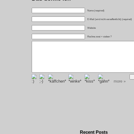
Name (required)
E-Mail (wird nicht veroeffentlicht) (required)
Website
Rechne zwei + sieben ?
more »
Recent Posts