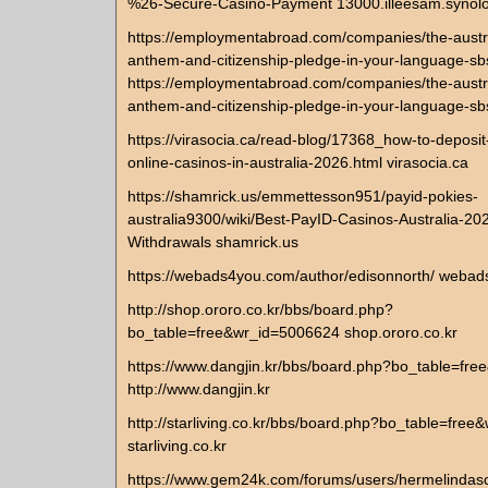
%26-Secure-Casino-Payment 13000.illeesam.synol
https://employmentabroad.com/companies/the-austra
anthem-and-citizenship-pledge-in-your-language-sbs
https://employmentabroad.com/companies/the-austra
anthem-and-citizenship-pledge-in-your-language-sb
https://virasocia.ca/read-blog/17368_how-to-deposit-
online-casinos-in-australia-2026.html virasocia.ca
https://shamrick.us/emmettesson951/payid-pokies-
australia9300/wiki/Best-PayID-Casinos-Australia-20
Withdrawals shamrick.us
https://webads4you.com/author/edisonnorth/ weba
http://shop.ororo.co.kr/bbs/board.php?
bo_table=free&wr_id=5006624 shop.ororo.co.kr
https://www.dangjin.kr/bbs/board.php?bo_table=fr
http://www.dangjin.kr
http://starliving.co.kr/bbs/board.php?bo_table=fre
starliving.co.kr
https://www.gem24k.com/forums/users/hermelindasc