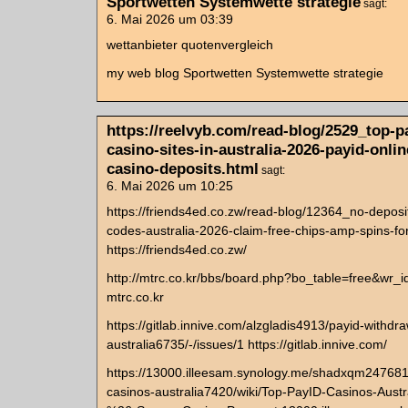
Sportwetten Systemwette strategie
sagt:
6. Mai 2026 um 03:39
wettanbieter quotenvergleich
my web blog Sportwetten Systemwette strategie
https://reelvyb.com/read-blog/2529_top-p
casino-sites-in-australia-2026-payid-onlin
casino-deposits.html
sagt:
6. Mai 2026 um 10:25
https://friends4ed.co.zw/read-blog/12364_no-deposi
codes-australia-2026-claim-free-chips-amp-spins-for
https://friends4ed.co.zw/
http://mtrc.co.kr/bbs/board.php?bo_table=free&wr_
mtrc.co.kr
https://gitlab.innive.com/alzgladis4913/payid-withdr
australia6735/-/issues/1 https://gitlab.innive.com/
https://13000.illeesam.synology.me/shadxqm247681
casinos-australia7420/wiki/Top-PayID-Casinos-Austr