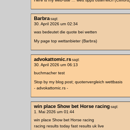
Here is my web-site … wett tipps österreich (Clifford
Barbra
sagt:
30. April 2026 um 02:34
was bedeutet die quote bei wetten
My page top wettanbieter (Barbra)
advokattomic.rs
sagt:
30. April 2026 um 06:13
buchmacher test
Stop by my blog post; quotenvergleich wettbasis
- advokattomic.rs -
win place Show bet Horse racing​
sagt:
1. Mai 2026 um 01:44
win place Show bet Horse racing​
racing results today fast results uk live​