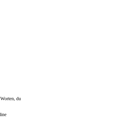
 Worten, du
line