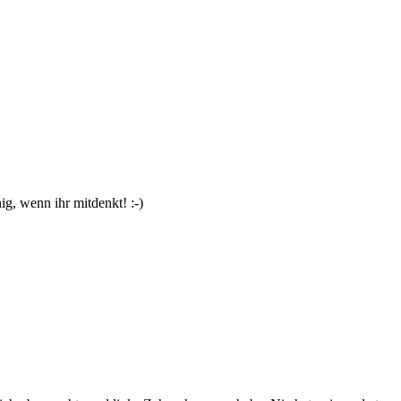
g, wenn ihr mitdenkt! :-)