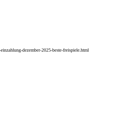
einzahlung-dezember-2025-beste-freispiele.html