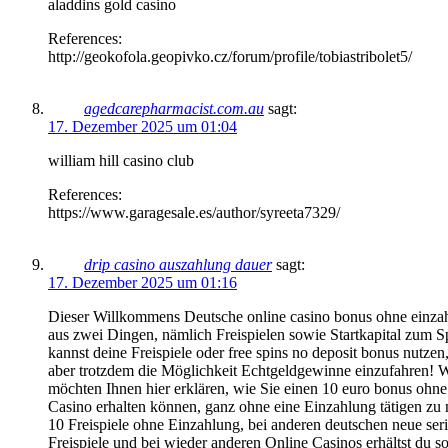
aladdins gold casino
References:
http://geokofola.geopivko.cz/forum/profile/tobiastribolet5/
agedcarepharmacist.com.au
sagt:
17. Dezember 2025 um 01:04
william hill casino club
References:
https://www.garagesale.es/author/syreeta7329/
drip casino auszahlung dauer
sagt:
17. Dezember 2025 um 01:16
Dieser Willkommens Deutsche online casino bonus ohne einzah
aus zwei Dingen, nämlich Freispielen sowie Startkapital zum S
kannst deine Freispiele oder free spins no deposit bonus nutzen,
aber trotzdem die Möglichkeit Echtgeldgewinne einzufahren! W
möchten Ihnen hier erklären, wie Sie einen 10 euro bonus ohne
Casino erhalten können, ganz ohne eine Einzahlung tätigen zu
10 Freispiele ohne Einzahlung, bei anderen deutschen neue seriö
Freispiele und bei wieder anderen Online Casinos erhältst du s