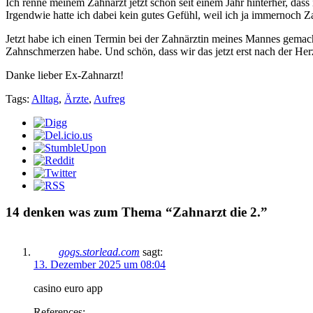
Ich renne meinem Zahnarzt jetzt schon seit einem Jahr hinterher, das
Irgendwie hatte ich dabei kein gutes Gefühl, weil ich ja immernoch 
Jetzt habe ich einen Termin bei der Zahnärztin meines Mannes gemacht
Zahnschmerzen habe. Und schön, dass wir das jetzt erst nach der Her
Danke lieber Ex-Zahnarzt!
Tags:
Alltag
,
Ärzte
,
Aufreg
14 denken was zum Thema “Zahnarzt die 2.”
gogs.storlead.com
sagt:
13. Dezember 2025 um 08:04
casino euro app
References: