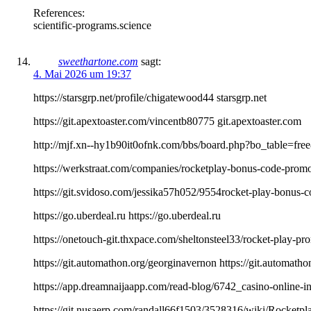
References:
scientific-programs.science
sweethartone.com
sagt:
4. Mai 2026 um 19:37
https://starsgrp.net/profile/chigatewood44 starsgrp.net
https://git.apextoaster.com/vincentb80775 git.apextoaster.com
http://mjf.xn--hy1b90it0ofnk.com/bbs/board.php?bo_table=f
https://werkstraat.com/companies/rocketplay-bonus-code-promo
https://git.svidoso.com/jessika57h052/9554rocket-play-b
https://go.uberdeal.ru https://go.uberdeal.ru
https://onetouch-git.thxpace.com/sheltonsteel33/rocket-play-p
https://git.automathon.org/georginavernon https://git.automatho
https://app.dreamnaijaapp.com/read-blog/6742_casino-online-i
https://git.nusaerp.com/randall66f1503/3528316/wiki/Rocketplay